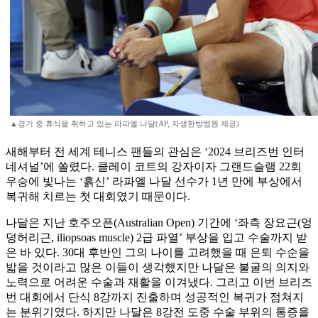
▲경기 중 휴식을 취하고 있는 라파엘 나달(AP, 자생한방병원 제공)
새해부터 전 세계 테니스 팬들의 관심은 ‘2024 브리즈번 인터
네셔널’에 쏠렸다. 클레이 코트의 강자이자 그랜드슬램 22회
우승에 빛나는 ‘흙신’ 라파엘 나달 선수가 1년 만에 부상에서
복귀해 치르는 첫 대회였기 때문이다.
나달은 지난 호주오픈(Australian Open) 기간에 ‘좌측 장요근(엉
덩허리근, iliopsoas muscle) 2급 파열’ 부상을 입고 수술까지 받
은 바 있다. 30대 후반인 그의 나이를 고려했을 때 은퇴 수순을
밟을 것이라고 많은 이들이 생각했지만 나달은 불굴의 의지와
노력으로 어려운 수술과 재활을 이겨냈다. 그리고 이번 브리즈
번 대회에서 단식 8강까지 진출하며 성공적인 복귀가 점쳐지
는 분위기였다. 하지만 나달은 8강전 도중 수술 부위의 통증을