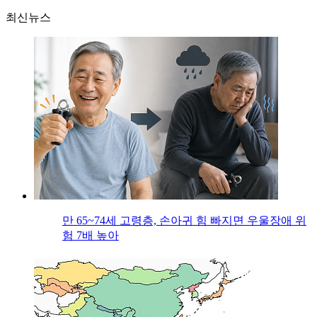
최신뉴스
만 65~74세 고령층, 손아귀 힘 빠지면 우울장애 위
험 7배 높아