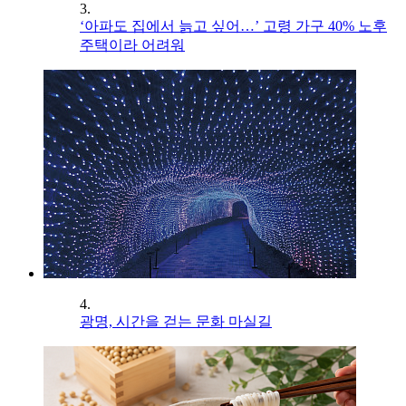
3.
‘아파도 집에서 늙고 싶어…’ 고령 가구 40% 노후
주택이라 어려워
4.
광명, 시간을 걷는 문화 마실길