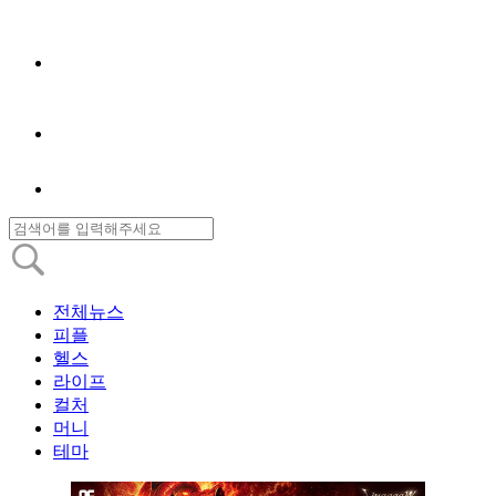
전체뉴스
피플
헬스
라이프
컬처
머니
테마