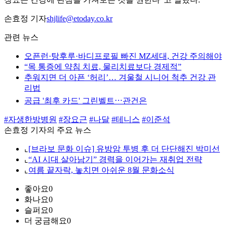
손효정 기자
shjlife@etoday.co.kr
관련 뉴스
오픈런·탕후루·바디프로필 빠진 MZ세대, 건강 주의해야
“목 통증에 약침 치료, 물리치료보다 경제적”
추워지면 더 아픈 ‘허리’… 겨울철 시니어 척추 건강 관
리법
공급 '최후 카드' 그린벨트⋯관건은
#자생한방병원
#장요근
#나달
#테니스
#이준석
손효정 기자의 주요 뉴스
⌞
[브라보 문화 이슈] 유방암 투병 후 더 단단해진 박미선
⌞
“AI 시대 살아남기” 경력을 이어가는 재취업 전략
⌞
여름 끝자락, 놓치면 아쉬운 8월 문화소식
좋아요
0
화나요
0
슬퍼요
0
더 궁금해요
0