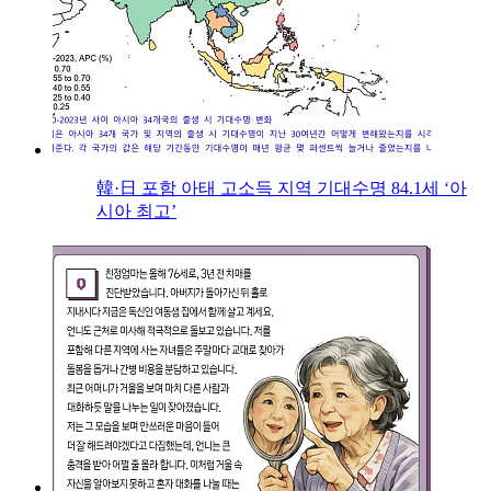
韓·日 포함 아태 고소득 지역 기대수명 84.1세 ‘아
시아 최고’