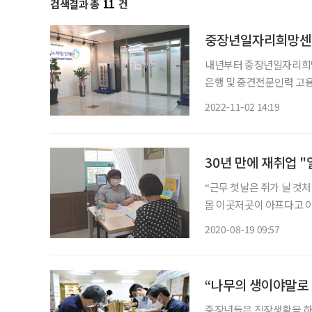
검색결과 총
11
건
중장년일자리희망센터
내년부터 중장년일자리희망센터가 ‘
은행 및 중견전문인력 고
했다. 이번 개정안은 중견
2022-11-02 14:19
정안의 주요 내용은 ‘20
30년 만에 재취업 
“근무 첫날은 쥐가 날 것
몸 이곳저곳이 아프다고 아
면 앞으로 난 아무것도 할 
2020-08-19 09:57
고 진즉 일을 했으면 좋았
“나무의 생이야말로
중장년들은 직장생활을 하면