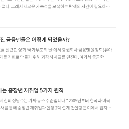
 없다. 그래서 새로운 가능성을 모색하는 탐색의 시간이 필요하다.
일자리희망센터에서 인생 이모작을 준비하는 이들을 위해 목공 직
 열었다. 목공 체험을 통해 새로운 적성을 찾았으면 하는 김철홍 컨설
너진 금융맨들은 어떻게 되었을까?
를 달렸던 영화 ‘국가부도의 날’에서 증권회사 금융맨 윤정학(유아
위기를 기회로 만들기 위해 과감히 사표를 던진다. 여기서 궁금한 것
 떠나는 윤정학을 바라보던 나머지 동료들은 어떻게 되었을까?
지 20여 년이 흐른 지금, 평범했던 그 금융권 회사원들은
는 중장년 재취업 5가지 원칙
 지침의 상당수는 가짜 뉴스 수준입니다.” 2005년부터 한국과 미국
사를 통해 중장년 재취업과 인생 2막 설계 컨설팅 분야에서 입지를
간호재(簡鎬宰·49) 소장의 일갈이다. 현재 인력수급기업 ㈜에이치
재취업컨설팅 사업부에 소속돼 활동 중인 그는 40~50대의