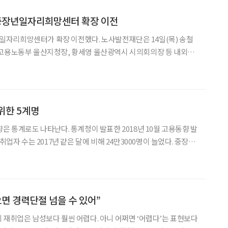
중장년일자리희망센터 확장 이전
자리희망센터가 확장 이전했다. 노사발전재단은 14일(목) 송철
 고용노동부 울산지청장, 황세영 울산광역시 시의회의장 등 내외빈
울산중장년일자리희망센터 이전 개소식을 개최했다. 울산광역시
지회관 2층에 자리 잡은 울산중장년일자리희망센터는 울산지역
위한 5계명
은 통계로도 나타난다. 통계청이 발표한 2018년 10월 고용동향 발
취업자 수는 2017년 같은 달에 비해 24만3000명이 늘었다. 중장년
고 있는 것이다. 은퇴 후 새 일자리를 찾는 ‘베이비붐 세대’의 진입
년은 성공적인 취업을 위해 무엇을 고려해야
으면 경력단절 넘을 수 있어”
 재취업은 남성보다 훨씬 어렵다. 아니 어쩌면 ‘어렵다’는 표현보다