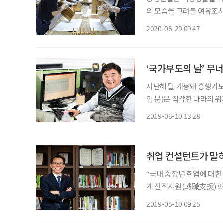
의 모습을 그려볼 여유조차
노사발전재단 대구 중장년
2020-06-29 09:47
업체험교실(6월 20일)을
턴
‘국가부도의 날’ 무
지난해 말 개봉돼 흥행가도
인 분)은 직감한 나라의 
한 가지. 느닷없이 회사를
2019-06-10 13:28
1997년 외환위기를 겪은 
취업 컨설턴트가 말하
“국내 중장년 취업에 대한
계 전직지원(轉職支援) 회
다져온 돈·일·꿈 연구소 
2019-05-10 09:25
알맨파워그룹에서 4050 