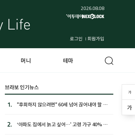
2026.08.08
로그인
회원가입
머니
테마
브라보 인기뉴스
가
1.
"후회하지 않으려면" 60세 넘어 끊어내야 할 사
가
람 1위
2.
‘아파도 집에서 늙고 싶어…’ 고령 가구 40% 노
후 주택이라 어...