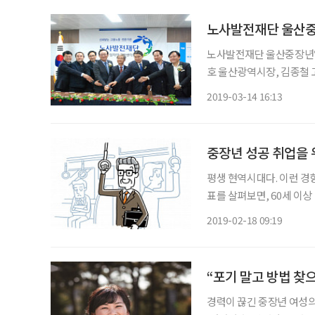
노사발전재단 울산
노사발전재단 울산중장년일
호 울산광역시장, 김종철
80여 명이 참석한 가운데 
2019-03-14 16:13
남구 삼산동 근로자종합복
40세 이상
중장년 성공 취업을 
평생 현역시대다. 이런 경향
표를 살펴보면, 60세 이상 
의 ‘일자리 찾기’가 계속되
2019-02-18 09:19
때문이다. 그렇다면 중장
“포기 말고 방법 찾
경력이 끊긴 중장년 여성의