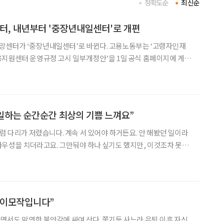
정확도순
최신순
, 내년부터 '중장년내일센터'로 개편
중장년내일센터’로 바뀐다. 고용노동부는 ‘고령자인재
용지원센터 운영규정 고시 일부개정안’을 1일 공식 홈페이지에 게시
전문인력 고용지원센터의 기능 개편 및 인지도 제고를 위함이다. 개
23년부터 중견전문인력 고용지원센터(법령명)의 설치기관명
"일하는 순간순간 최상의 기쁨 느껴요”
처럼 다리가 저렸습니다. 계속 서 있어야 하거든요. 안 해봤던 일이라
우성을 치더라고요. 그만둬야 하나 싶기도 했지만, 이것조차 못하
수 없을 거란 생각에 마음을 다잡았죠. 4일째 되니 아픈 곳이 없어지
을 거라는 아쉬움이 생기더라고요. 일하는 순간순간 최상의
 이모작입니다”
서도 막연한 불안감에 싸여 산다. 쫓기듯 사느라 은퇴 이후 자신