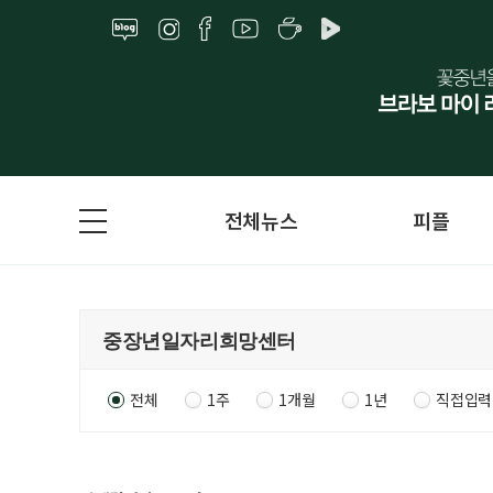
전체뉴스
피플
전체
1주
1개월
1년
직접입력