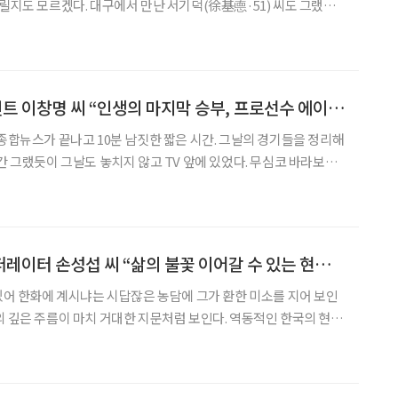
울릴지도 모르겠다. 대구에서 만난 서기덕(徐基㥁·51) 씨도 그랬다.
수십 번의 면접 그리고 계속된 실망스러운 결과. 그래도 서 씨는 포기
 놓치지 않고 최고의 결과를 만들어내겠다는 결심을
프로선수 공익에이전트 이창명 씨 “인생의 마지막 승부, 프로선수 에이전트에 걸었죠”
 종합뉴스가 끝나고 10분 남짓한 짧은 시간. 그날의 경기들을 정리해
간 그랬듯이 그날도 놓치지 않고 TV 앞에 있었다. 무심코 바라보던
 한 소식이 한 줄 지나갔다. 그는 그때 “인생의 마지막 승부를 걸
다. 푸른 잔디 위 다이아몬드에서 땀흘리는 선수들과 함
한화토탈 플랜트 오퍼레이터 손성섭 씨 “삶의 불꽃 이어갈 수 있는 현장이 행복”
 있어 한화에 계시냐는 시답잖은 농담에 그가 환한 미소를 지어 보인
의 깊은 주름이 마치 거대한 지문처럼 보인다. 역동적인 한국의 현대
손으로 이뤄냈다는 것을 증명하는 듯한 지문 말이다. 군인이 연상될
구와 자세에서는 자부심도 느껴진다. 플랜트 오퍼레이터 손성섭(