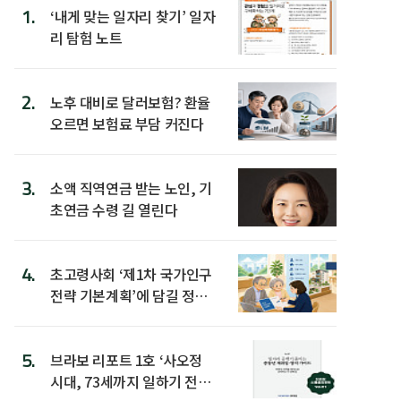
1.
‘내게 맞는 일자리 찾기’ 일자
리 탐험 노트
2.
노후 대비로 달러보험? 환율
오르면 보험료 부담 커진다
3.
소액 직역연금 받는 노인, 기
초연금 수령 길 열린다
4.
초고령사회 ‘제1차 국가인구
전략 기본계획’에 담길 정책
은
5.
브라보 리포트 1호 ‘사오정
시대, 73세까지 일하기 전략’