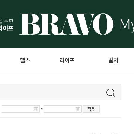
헬스
라이프
컬처
~
적용