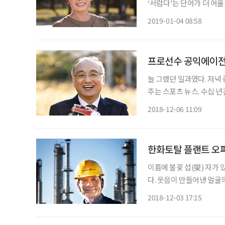
‘서럽다’는 단어가 더 어
수백 장의 이력서 제출과 
2019-01-04 08:58
하지 않았다. 어떤 기회도
늘 그랬던 일과였다. 저녁
주는 스포츠 뉴스. 수십 년
화면에서 머릿속을 번쩍이게
2018-12-06 11:09
어보자”라고 다짐했다고 한
이름에 불꽃 섭(燮) 자가
다. 웃음이 만들어낸 얼굴
사 속에서 경제성장을 두 
2018-12-03 17:15
정도로 흐트러짐 없는 체