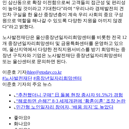
인 삼산동으로 확장 이전함으로써 고객들의 접근성 및 편리성
이 높아질 것이라고 기대한다”라며 “우리나라 경제발전의 견
인차 구실을 한 울산 중장년층이 계속 우리 사회의 중요 구성
원으로 역할을 해나갈 수 있도록 다양한 지원을 아끼지 않겠
다”라고 밝혔다.
노사발전재단은 울산중장년일자리희망센터를 비롯한 전국 12
개 중장년일자리희망센터 및 금융특화센터를 운영하고 있으
며, 울산지역에서 다양한 전직지원서비스를 받기 희망하는 중
장년 구직자와 기업은 노사발전재단 중장년일자리희망센터
또는 울산센터로 문의하면 된다.
이준호 기자
jhlee@etoday.co.kr
#노사발전재단
#중장년일자리희망센터
이준호 기자의 주요 뉴스
⌞
“추천했더니 구매” 日 돌봄 현장 종사자 91.5%가 경험
⌞
“해로하면 손해?” 8·3 세제개편에 ‘황혼이혼’ 조장 논란
⌞
민간형 노인일자리 참여자, ‘배움 의지’도 높았다
좋아요
0
화나요
0