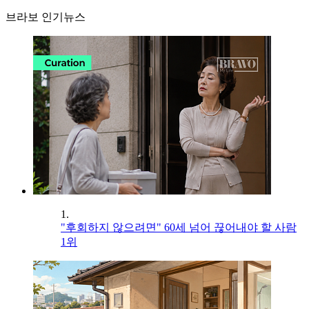
브라보 인기뉴스
1.
"후회하지 않으려면" 60세 넘어 끊어내야 할 사람
1위