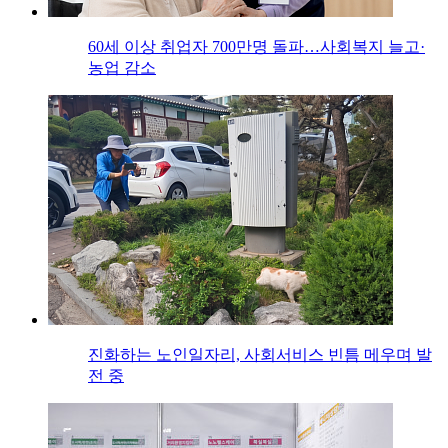
60세 이상 취업자 700만명 돌파…사회복지 늘고·
농업 감소
진화하는 노인일자리, 사회서비스 빈틈 메우며 발
전 중