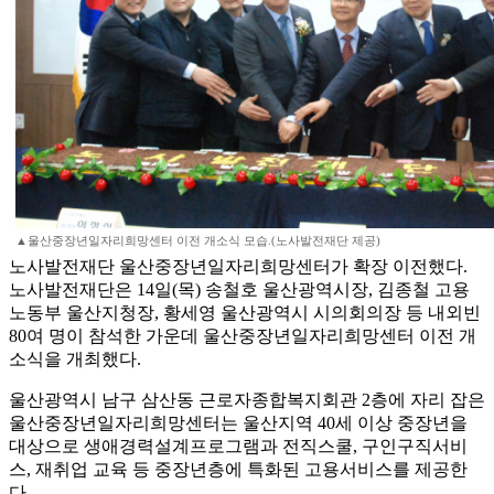
▲울산중장년일자리희망센터 이전 개소식 모습.(노사발전재단 제공)
노사발전재단 울산중장년일자리희망센터가 확장 이전했다.
노사발전재단은 14일(목) 송철호 울산광역시장, 김종철 고용
노동부 울산지청장, 황세영 울산광역시 시의회의장 등 내외빈
80여 명이 참석한 가운데 울산중장년일자리희망센터 이전 개
소식을 개최했다.
울산광역시 남구 삼산동 근로자종합복지회관 2층에 자리 잡은
울산중장년일자리희망센터는 울산지역 40세 이상 중장년을
대상으로 생애경력설계프로그램과 전직스쿨, 구인구직서비
스, 재취업 교육 등 중장년층에 특화된 고용서비스를 제공한
다.