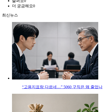
슬퍼요
0
더 궁금해요
0
최신뉴스
“고용지표랑 다르네…” 5060 구직은 왜 줄었나