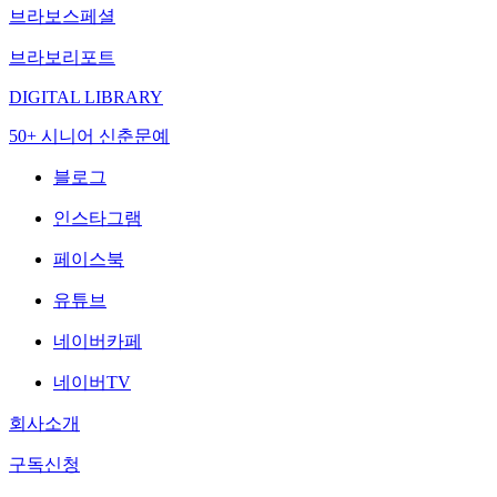
브라보스페셜
브라보리포트
DIGITAL LIBRARY
50+ 시니어 신춘문예
블로그
인스타그램
페이스북
유튜브
네이버카페
네이버TV
회사소개
구독신청