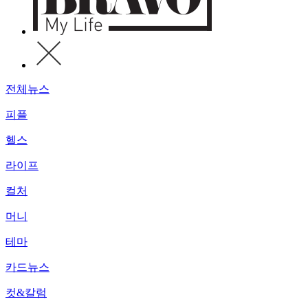
전체뉴스
피플
헬스
라이프
컬처
머니
테마
카드뉴스
컷&칼럼