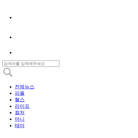
전체뉴스
피플
헬스
라이프
컬처
머니
테마