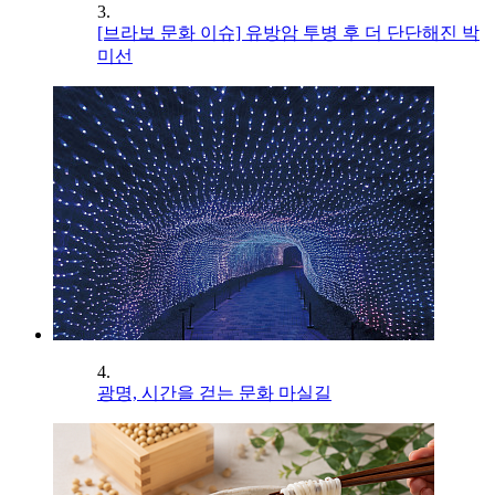
3.
[브라보 문화 이슈] 유방암 투병 후 더 단단해진 박
미선
4.
광명, 시간을 걷는 문화 마실길