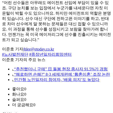
“어린 선수들은 아무래도 에이전트 선임에 부담이 있을 수 있
죠. 구단 눈치를 보는 입장에서 누군가를 내세운다면 자칫 미
운털이 박힐 수도 있으니까요. 하지만 에이전트의 역할은 분명
히 있습니다. 선수 대신 구단에 전하고픈 이야기를 하고, 반대
로 차마 선수에게 말 못하는 문제들은 대신 접할 수 있으니까
요. 이 과정을 통해 선수를 성장시키고 보람을 찾아가려 합니
다. 언젠가는 꼭 미국 메이저리그에 선수를 진출시키는 에이전
트가 되고 싶습니다.”
이준호 기자
jhlee@etoday.co.kr
#노사발전재단
#중장년일자리희망센터
이준호 기자의 주요 뉴스
⌞
“추천했더니 구매” 日 돌봄 현장 종사자 91.5%가 경험
⌞
“해로하면 손해?” 8·3 세제개편에 ‘황혼이혼’ 조장 논란
⌞
민간형 노인일자리 참여자, ‘배움 의지’도 높았다
좋아요
0
화나요
0
슬퍼요
0
더 궁금해요
0