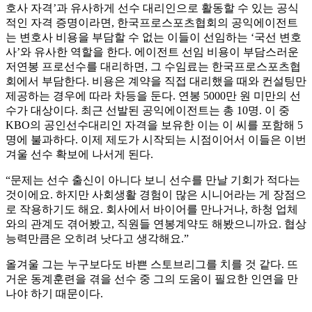
호사 자격’과 유사하게 선수 대리인으로 활동할 수 있는 공식
적인 자격 증명이라면, 한국프로스포츠협회의 공익에이전트
는 변호사 비용을 부담할 수 없는 이들이 선임하는 ‘국선 변호
사’와 유사한 역할을 한다. 에이전트 선임 비용이 부담스러운
저연봉 프로선수를 대리하면, 그 수임료는 한국프로스포츠협
회에서 부담한다. 비용은 계약을 직접 대리했을 때와 컨설팅만
제공하는 경우에 따라 차등을 둔다. 연봉 5000만 원 미만의 선
수가 대상이다. 최근 선발된 공익에이전트는 총 10명. 이 중
KBO의 공인선수대리인 자격을 보유한 이는 이 씨를 포함해 5
명에 불과하다. 이제 제도가 시작되는 시점이어서 이들은 이번
겨울 선수 확보에 나서게 된다.
“문제는 선수 출신이 아니다 보니 선수를 만날 기회가 적다는
것이에요. 하지만 사회생활 경험이 많은 시니어라는 게 장점으
로 작용하기도 해요. 회사에서 바이어를 만나거나, 하청 업체
와의 관계도 겪어봤고, 직원들 연봉계약도 해봤으니까요. 협상
능력만큼은 오히려 낫다고 생각해요.”
올겨울 그는 누구보다도 바쁜 스토브리그를 치를 것 같다. 뜨
거운 동계훈련을 겪을 선수 중 그의 도움이 필요한 인연을 만
나야 하기 때문이다.