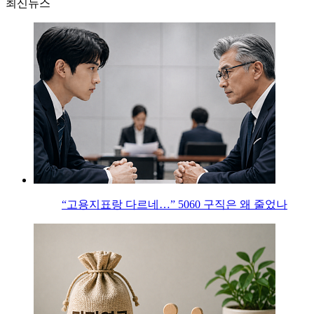
최신뉴스
“고용지표랑 다르네…” 5060 구직은 왜 줄었나