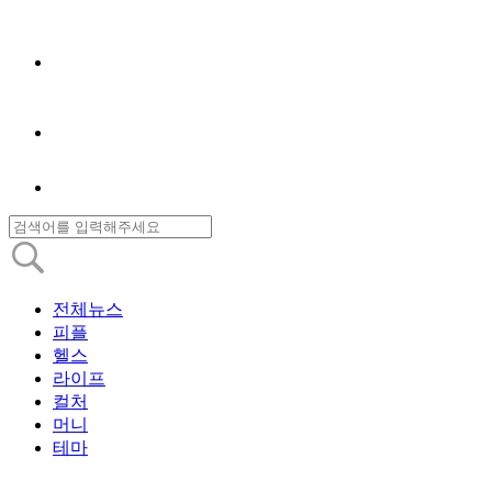
전체뉴스
피플
헬스
라이프
컬처
머니
테마