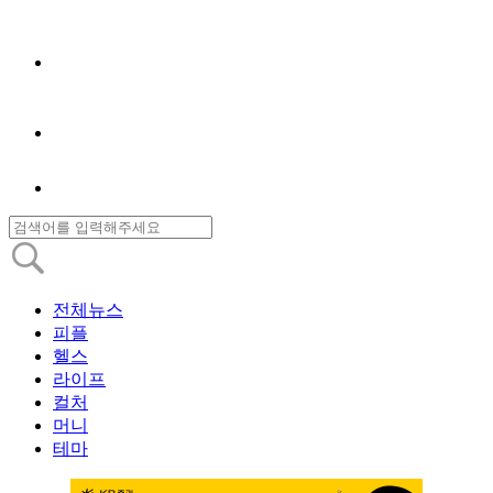
전체뉴스
피플
헬스
라이프
컬처
머니
테마