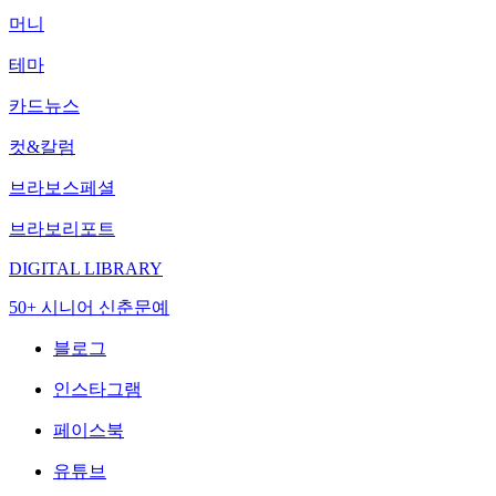
머니
테마
카드뉴스
컷&칼럼
브라보스페셜
브라보리포트
DIGITAL LIBRARY
50+ 시니어 신춘문예
블로그
인스타그램
페이스북
유튜브