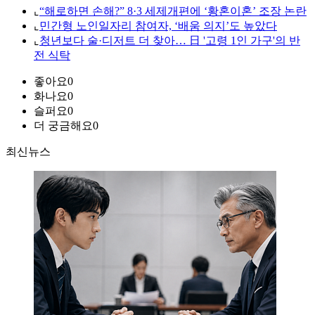
⌞
“해로하면 손해?” 8·3 세제개편에 ‘황혼이혼’ 조장 논란
⌞
민간형 노인일자리 참여자, ‘배움 의지’도 높았다
⌞
청년보다 술·디저트 더 찾아… 日 '고령 1인 가구'의 반
전 식탁
좋아요
0
화나요
0
슬퍼요
0
더 궁금해요
0
최신뉴스