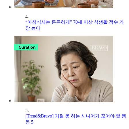
4.
“아침식사는 든든하게” 70세 이상 식생활 점수 가
장 높아
5.
[Trend&Bravo] 거절 못 하는 시니어가 끊어야 할 행
동 5