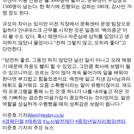
츠센터 이용 인원은 월 3000명에 달하고, 문화센터 수강생도
1500명이 넘는다. 한 학기에 진행되는 강좌는 180개, 강사만 70
명 정도 된다.
규모의 차이는 있지만 이전 직장에서 문화센터 운영 팀장으로
일하다 안내데스크 근무를 시작한 것은 일종의 ‘백의종군’이
라 볼 수도 있다. 혹시 체면이나 자존심에 상처를 입었다고 생
각하지 않았냐 물었더니 “전혀 그렇지 않고, 오히려 좋다”고
단언한다.
“당연히 좋죠. 그동안 하지 않았던 낯선 일이 아니고 오래 해왔
기 때문에 적응도 빨리 할 수 있었고, 그만큼 회사에 보탬이 될
수 있으니까요. 모르는 것이 많아 계속 물어가며 일을 배워야
한다면 부끄럽고 힘들었겠지요. 예전에 알고 지낸 강사님과의
재회도 즐거워요. 요즘 소확행이라는 말이 유행이잖아요. 재도
약 프로그램을 통해 느낀 것 중 하나가 나를 내려놓고 작은 것
에 기뻐하는 겸손한 마음가짐이 중요하다는 것이었어요. 맡은
역할을 성실하게 수행했을 때의 성취감은 보람이 됩니다.”
이준호 기자
jhlee@etoday.co.kr
#경력단절
#재취업
#노사발전재단
#중장년일자리희망센터
이준호 기자의 주요 뉴스