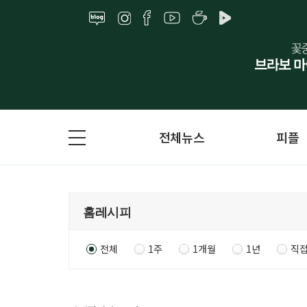
전체뉴스
피플
전체
1주
1개월
1년
직