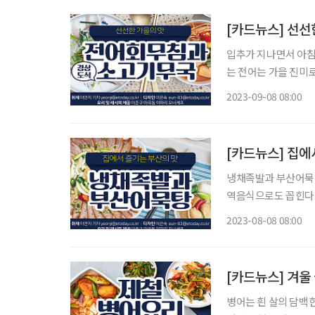
[카드뉴스] 선선
입추가 지나면서 아침
는 전어는 가을 진미
소고기무국을 곁들여보
2023-09-08 08:00
무국을 소개한다. 
[카드뉴스] 집에
냉채족발과 부산어묵은
역음식으로도 꼽힌다.
스의 새콤함이 어우러
2023-08-08 08:00
중에 있는 재료로 간
[카드뉴스] 겨울
병어는 흰 살의 담백한