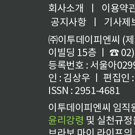
회사소개
ㅣ
이용약
공지사항
ㅣ
기사제
㈜이투데이피엔씨 (제호
이빌딩 15층 ㅣ ☎ 02)
등록번호 : 서울아02992
인 : 김상우 ㅣ 편집인
ISSN : 2951-4681
이투데이피엔씨 임직원
윤리강령
및 실천규정을
브라보 마이 라이프의