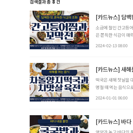
검색결과 총
8
건
[카드뉴스] 담백
소금에 절인 간고등어
은 쫀득한 식감이 매
꼬막전 만드는 방법을 소개한다. 간고등어찜(4인 기준) 재료 간
2024-02-13 08:00
파·홍고추·
[카드뉴스] 새해
떡국은 새해 첫날을 대표하는 음식이다. 장수와 복
명절 때 먹는 음식으
2024-01-01 06:00
[카드뉴스] 바다
영양가 높고 바다의 