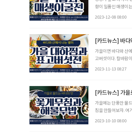
향이 일품인 매생이는
식감의 매생이굴전을 함께 즐겨보자. 굴국밥(4인 기준) 
2023-12-08 08:00
한
[카드뉴스] 바다
가을이면 바다와 산에
고버섯이다. 칼바람이
표고버섯은 사시사철 
2023-11-13 08:27
로 가을을 즐겨보자.
[카드뉴스] 가을
가을에는 단풍만 물드
침을 만들어보자. 여기에 담백한 홍합과 시원한 무가 어우러진 솥밥이라면 한 그릇 뚝딱이다.
제철 재료를 이용한 메
2023-10-10 08:00
(4인 기준) 재