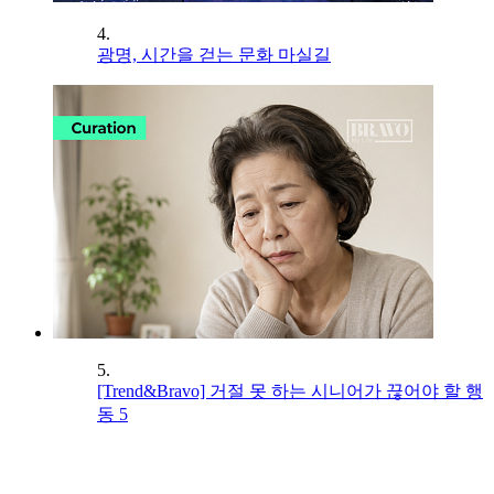
4.
광명, 시간을 걷는 문화 마실길
5.
[Trend&Bravo] 거절 못 하는 시니어가 끊어야 할 행
동 5