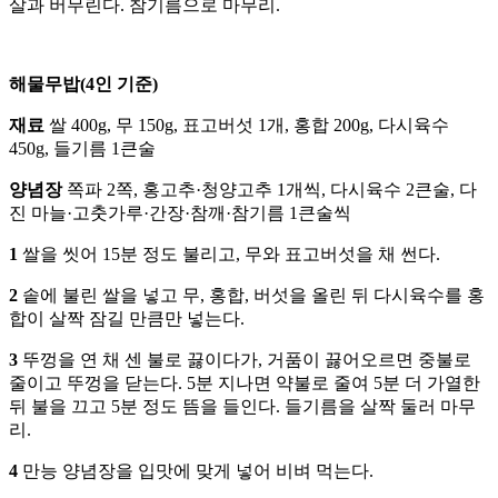
살과 버무린다. 참기름으로 마무리.
해물무밥(4인 기준)
재료
쌀 400g, 무 150g, 표고버섯 1개, 홍합 200g, 다시육수
450g, 들기름 1큰술
양념장
쪽파 2쪽, 홍고추·청양고추 1개씩, 다시육수 2큰술, 다
진 마늘·고춧가루·간장·참깨·참기름 1큰술씩
1
쌀을 씻어 15분 정도 불리고, 무와 표고버섯을 채 썬다.
2
솥에 불린 쌀을 넣고 무, 홍합, 버섯을 올린 뒤 다시육수를 홍
합이 살짝 잠길 만큼만 넣는다.
3
뚜껑을 연 채 센 불로 끓이다가, 거품이 끓어오르면 중불로
줄이고 뚜껑을 닫는다. 5분 지나면 약불로 줄여 5분 더 가열한
뒤 불을 끄고 5분 정도 뜸을 들인다. 들기름을 살짝 둘러 마무
리.
4
만능 양념장을 입맛에 맞게 넣어 비벼 먹는다.