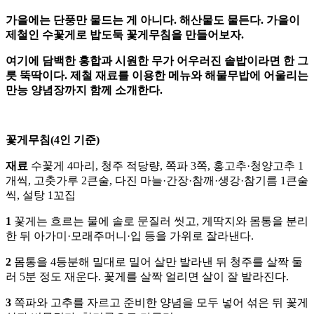
가을에는 단풍만 물드는 게 아니다. 해산물도 물든다. 가을이
제철인 수꽃게로 밥도둑 꽃게무침을 만들어보자.
여기에 담백한 홍합과 시원한 무가 어우러진 솥밥이라면 한 그
릇 뚝딱이다. 제철 재료를 이용한 메뉴와 해물무밥에 어울리는
만능 양념장까지 함께 소개한다.
꽃게무침(4인 기준)
재료
수꽃게 4마리, 청주 적당량, 쪽파 3쪽, 홍고추·청양고추 1
개씩, 고춧가루 2큰술, 다진 마늘·간장·참깨·생강·참기름 1큰술
씩, 설탕 1꼬집
1
꽃게는 흐르는 물에 솔로 문질러 씻고, 게딱지와 몸통을 분리
한 뒤 아가미·모래주머니·입 등을 가위로 잘라낸다.
2
몸통을 4등분해 밀대로 밀어 살만 발라낸 뒤 청주를 살짝 둘
러 5분 정도 재운다. 꽃게를 살짝 얼리면 살이 잘 발라진다.
3
쪽파와 고추를 자르고 준비한 양념을 모두 넣어 섞은 뒤 꽃게