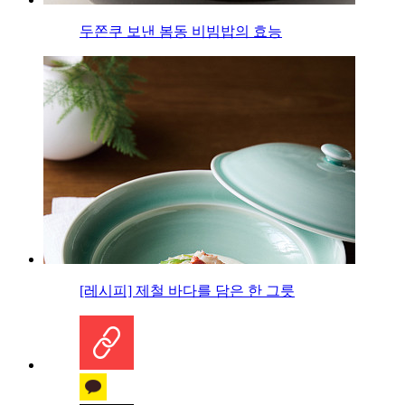
두쫀쿠 보낸 봄동 비빔밥의 효능
[레시피] 제철 바다를 담은 한 그릇