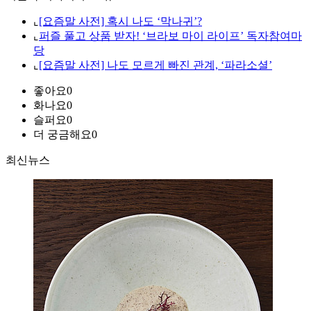
⌞
[요즘말 사전] 혹시 나도 ‘막나귀’?
⌞
퍼즐 풀고 상품 받자! ‘브라보 마이 라이프’ 독자참여마
당
⌞
[요즘말 사전] 나도 모르게 빠진 관계, ‘파라소셜’
좋아요
0
화나요
0
슬퍼요
0
더 궁금해요
0
최신뉴스