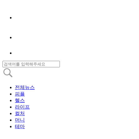
전체뉴스
피플
헬스
라이프
컬처
머니
테마