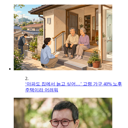
2.
‘아파도 집에서 늙고 싶어…’ 고령 가구 40% 노후
주택이라 어려워