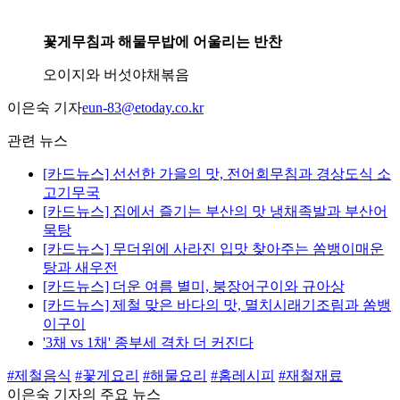
꽃게무침과 해물무밥에 어울리는 반찬
오이지와 버섯야채볶음
이은숙 기자
eun-83@etoday.co.kr
관련 뉴스
[카드뉴스] 선선한 가을의 맛, 전어회무침과 경상도식 소
고기무국
[카드뉴스] 집에서 즐기는 부산의 맛 냉채족발과 부산어
묵탕
[카드뉴스] 무더위에 사라진 입맛 찾아주는 쏨뱅이매운
탕과 새우전
[카드뉴스] 더운 여름 별미, 붕장어구이와 규아상
[카드뉴스] 제철 맞은 바다의 맛, 멸치시래기조림과 쏨뱅
이구이
'3채 vs 1채' 종부세 격차 더 커진다
#제철음식
#꽃게요리
#해물요리
#홈레시피
#재철재료
이은숙 기자의 주요 뉴스