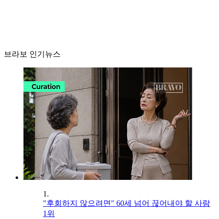
브라보 인기뉴스
1.
"후회하지 않으려면" 60세 넘어 끊어내야 할 사람
1위