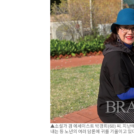
▲소설가 겸 에세이스트 박경희(60) 씨. 지난
내는 등 노년의 여러 담론에 귀를 기울이고 있다