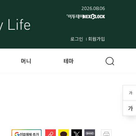
2026.08.06
로그인
회원가입
머니
테마
가
가
선호매체 추가