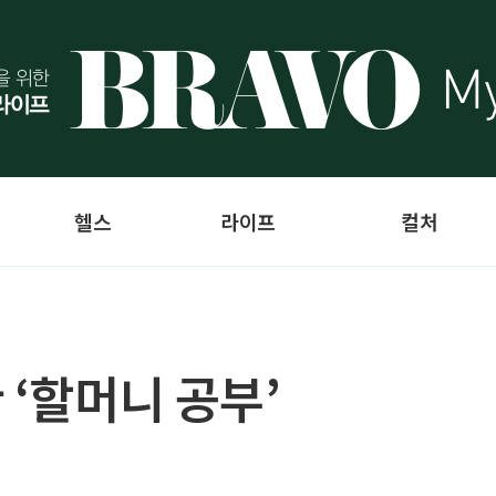
헬스
라이프
컬처
 ‘할머니 공부’