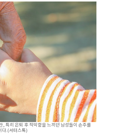
 특히 은퇴 후 적막함을 느끼던 남성들이 손주를
이다.(셔터스톡)