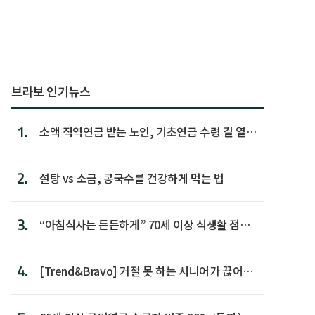
브라보 인기뉴스
1.
소액 직역연금 받는 노인, 기초연금 수령 길 열린
다
2.
설탕 vs 소금, 콩국수를 건강하게 먹는 법
3.
“아침식사는 든든하게” 70세 이상 식생활 점수
가장 높아
4.
[Trend&Bravo] 거절 못 하는 시니어가 끊어야
할 행동 5