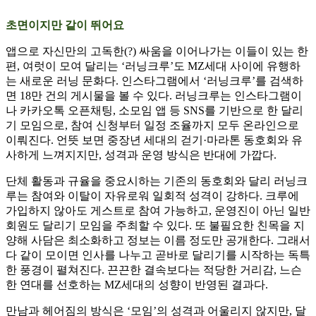
초면이지만 같이 뛰어요
앱으로 자신만의 고독한(?) 싸움을 이어나가는 이들이 있는 한
편, 여럿이 모여 달리는 ‘러닝크루’도 MZ세대 사이에 유행하
는 새로운 러닝 문화다. 인스타그램에서 ‘러닝크루’를 검색하
면 18만 건의 게시물을 볼 수 있다. 러닝크루는 인스타그램이
나 카카오톡 오픈채팅, 소모임 앱 등 SNS를 기반으로 한 달리
기 모임으로, 참여 신청부터 일정 조율까지 모두 온라인으로
이뤄진다. 언뜻 보면 중장년 세대의 걷기·마라톤 동호회와 유
사하게 느껴지지만, 성격과 운영 방식은 반대에 가깝다.
단체 활동과 규율을 중요시하는 기존의 동호회와 달리 러닝크
루는 참여와 이탈이 자유로워 일회적 성격이 강하다. 크루에
가입하지 않아도 게스트로 참여 가능하고, 운영진이 아닌 일반
회원도 달리기 모임을 주최할 수 있다. 또 불필요한 친목을 지
양해 사담은 최소화하고 정보는 이름 정도만 공개한다. 그래서
다 같이 모이면 인사를 나누고 곧바로 달리기를 시작하는 독특
한 풍경이 펼쳐진다. 끈끈한 결속보다는 적당한 거리감, 느슨
한 연대를 선호하는 MZ세대의 성향이 반영된 결과다.
만남과 헤어짐의 방식은 ‘모임’의 성격과 어울리지 않지만, 달