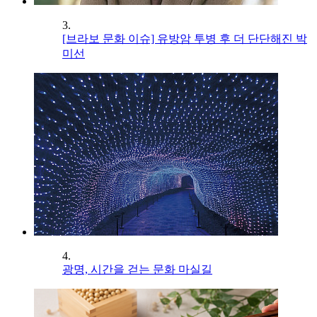
3.
[브라보 문화 이슈] 유방암 투병 후 더 단단해진 박
미선
4.
광명, 시간을 걷는 문화 마실길