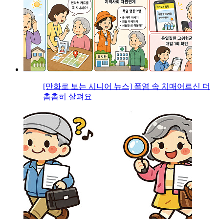
[만화로 보는 시니어 뉴스] 폭염 속 치매어르신 더
촘촘히 살펴요