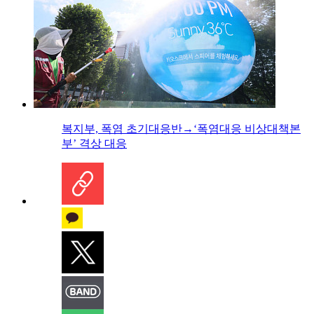
복지부, 폭염 초기대응반→‘폭염대응 비상대책본
부’ 격상 대응