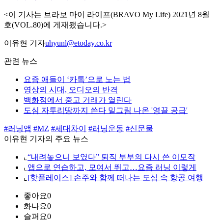
<이 기사는 브라보 마이 라이프(BRAVO My Life) 2021년 8월
호(VOL.80)에 게재됐습니다.>
이유현 기자
uhyunl@etoday.co.kr
관련 뉴스
요즘 애들이 ‘카톡’으로 노는 법
영상의 시대, 오디오의 반격
백화점에서 중고 거래가 열린다
도심 자투리땅까지 쓴다 밑그림 나온 '영끌 공급'
#러닝앱
#MZ
#세대차이
#러닝운동
#신문물
이유현 기자의 주요 뉴스
⌞
“내려놓으니 보였다” 퇴직 부부의 다시 쓴 이모작
⌞
앱으로 연습하고, 모여서 뛰고…요즘 러닝 이렇게
⌞
[핫플레이스] 손주와 함께 떠나는 도심 속 항공 여행
좋아요
0
화나요
0
슬퍼요
0