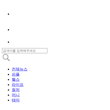
전체뉴스
피플
헬스
라이프
컬처
머니
테마