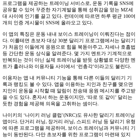
프로그램을 제공하는 트레이닝 서비스로, 운동 기록을 SNS에
공유할 수 있어 꾸준한 자기계발을 통해 성취감을 얻는 MZ세
대 사이에 인기를 끌고 있다. 런데이에 따르면 하루 평균 100여
개의 인증 게시물이 SNS에 올라오고 있다.
이 앱의 특징은 운동 내내 보이스 트레이닝이 이뤄진다는 점이
다. 이를테면 초보자 대상 30분 달리기 프로그램에서는 달리기
가 처음인 이들에게 응원으로 힘을 북돋아주고, 자세나 호흡법
등 간단한 운동 상식을 알려준다. 몇 가지 멘트가 기계적으로
반복되는 것이 아닌 실제 트레이닝을 받듯 상황별로 다양한 멘
트가 흘러나와 이용자들 사이에서 ‘런총각’이라고도 불린다.
이용자는 앱 내 커뮤니티 기능을 통해 다른 이들의 달리기 기
록과 랭킹도 볼 수 있다. 앱을 이용하는 지인과 친구를 맺으면
지인이 운동을 시작할 때 알림이 전송돼 응원 메시지를 주고받
을 수도 있다. 혼자서 하는 운동이지만, ‘따로 또 같이’ 달리는
듯한 경험을 제공해 의욕을 고취하는 셈이다.
나이키의 ‘나이키 러닝 클럽’(NRC)도 유사한 달리기 트레이닝
앱이다. 단거리 러닝, 장거리 러닝, 스피드 러닝 등 달리기 유형
에 따른 프로그램을 제공하며, 보이스 트레이닝과 커뮤니티 기
능이 동반된다. 다만 초보자를 위한 프로그램이 마련돼 있지