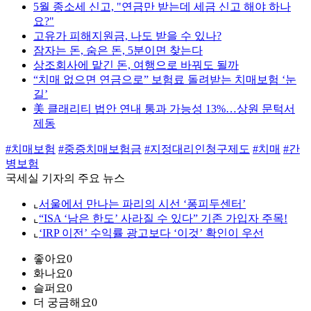
5월 종소세 신고, "연금만 받는데 세금 신고 해야 하나
요?"
고유가 피해지원금, 나도 받을 수 있나?
잠자는 돈, 숨은 돈, 5분이면 찾는다
상조회사에 맡긴 돈, 여행으로 바꿔도 될까
“치매 없으면 연금으로” 보험료 돌려받는 치매보험 ‘눈
길’
美 클래리티 법안 연내 통과 가능성 13%…상원 문턱서
제동
#치매보험
#중증치매보험금
#지정대리인청구제도
#치매
#간
병보험
국세실 기자의 주요 뉴스
⌞
서울에서 만나는 파리의 시선 ‘퐁피두센터’
⌞
“ISA ‘남은 한도’ 사라질 수 있다” 기존 가입자 주목!
⌞
‘IRP 이전’ 수익률 광고보다 ‘이것’ 확인이 우선
좋아요
0
화나요
0
슬퍼요
0
더 궁금해요
0