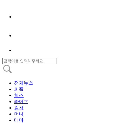
전체뉴스
피플
헬스
라이프
컬처
머니
테마