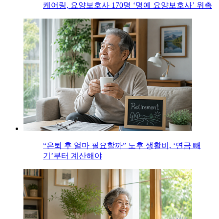
케어링, 요양보호사 170명 ‘명예 요양보호사’ 위촉
“은퇴 후 얼마 필요할까” 노후 생활비, ‘연금 빼
기’부터 계산해야