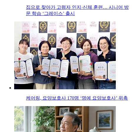
집으로 찾아가 고령자 인지·신체 훈련… 시니어 방
문 학습 ‘그레이스’ 출시
케어링, 요양보호사 170명 ‘명예 요양보호사’ 위촉