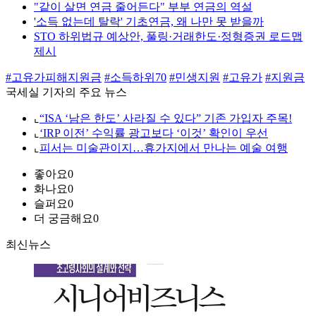
"같이 살면 연금 줄어든다" 부부 연금의 역설
'소득 없는데 탈락' 기초연금, 왜 나만 못 받을까
STO 하위법규 예상안, 풀링·거래한도·정형증권 로드맵
제시
#고유가피해지원금
#소득하위70
#민생지원
#고유가
#지원금
국세실 기자의 주요 뉴스
⌞
“ISA ‘남은 한도’ 사라질 수 있다” 기존 가입자 주목!
⌞
‘IRP 이전’ 수익률 광고보다 ‘이것’ 확인이 우선
⌞
피서는 미술관이지…휴가지에서 만나는 예술 여행
좋아요
0
화나요
0
슬퍼요
0
더 궁금해요
0
최신뉴스