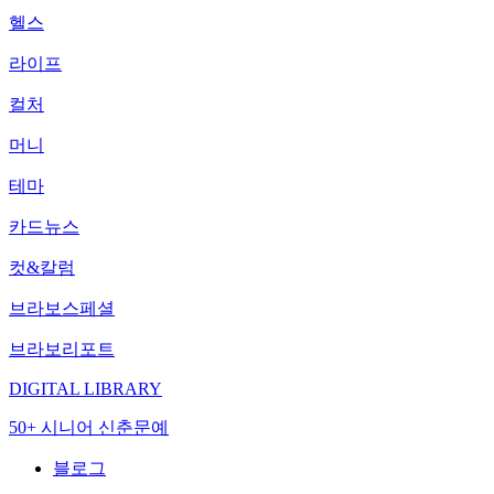
헬스
라이프
컬처
머니
테마
카드뉴스
컷&칼럼
브라보스페셜
브라보리포트
DIGITAL LIBRARY
50+ 시니어 신춘문예
블로그