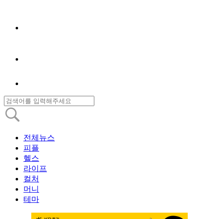
전체뉴스
피플
헬스
라이프
컬처
머니
테마