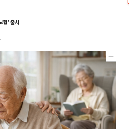
보험’ 출시
능