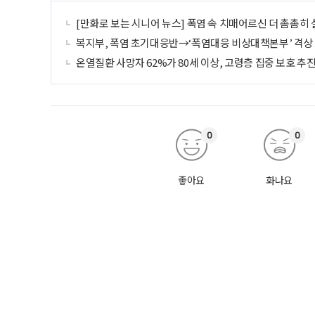
[만화로 보는 시니어 뉴스] 폭염 속 치매어르신 더 촘촘히
복지부, 폭염 초기대응반→‘폭염대응 비상대책본부’ 격상
온열질환 사망자 62%가 80세 이상, 고령층 집중 보호 추
0
0
좋아요
화나요