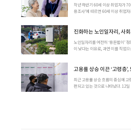
작년 하반기 60세 이상 취업자가 7
용조사’에 따르면 60세 이상 취업자는
33만4000명 증가했다. 산업별로는 
106만4000명(15.0%), ‘음식점 
증가하고, 음식점 및 주점업은 4만1
진화하는 노인일자리, 사회
노인일자리를 여전히 ‘용돈벌이’ 정
이 낮다는 이유로, 과연 이를 직업
인력개발원이 발표한 ‘2025년 노
층의 삶에 이미 많은 영향을 주고 
만점에 4.10점이었고, 참여 후 삶
고용률 상승 이끈 ‘고령층’,
최근 고용률 상승 흐름의 중심에 고
편되고 있는 것으로 나타났다. 12
따르면 60세 이상의 고용률 가중 기여
했다. 같은 기간 30대는 17.0%p에
세정 한국고용정보원 고용동향분석팀 