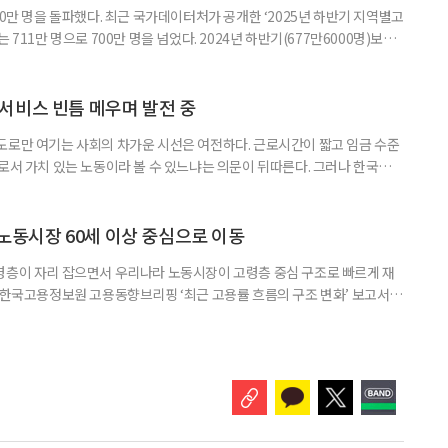
00만 명을 돌파했다. 최근 국가데이터처가 공개한 ‘2025년 하반기 지역별고
 711만 명으로 700만 명을 넘었다. 2024년 하반기(677만6000명)보다
‘사회복지서비스업’이 115만2000명(16.2%)으로 가장 많았고, ‘농업’
및 주점업’ 44만6000명(6.3%) 순이었다. 사회복지 서비스업은 15만8000명
000명 증가했다. 반면
서비스 빈틈 메우며 발전 중
도로만 여기는 사회의 차가운 시선은 여전하다. 근로시간이 짧고 임금 수준
으로서 가치 있는 노동이라 볼 수 있느냐는 의문이 뒤따른다. 그러나 한국노인
인 일자리 및 사회활동 지원사업 실태조사’ 결과에 따르면 노인일자리는 고령
있는 것으로 나타난다. 조사 결과 노인일자리 참여자의 전반적 만족도는 5점
의 변화 수준은 4.05점으로 긍정적인 결과를 보여줬다. 자존감과 건
 노동시장 60세 이상 중심으로 이동
령층이 자리 잡으면서 우리나라 노동시장이 고령층 중심 구조로 빠르게 재
일 한국고용정보원 고용동향브리핑 ‘최근 고용률 흐름의 구조 변화’ 보고서에
도는 2000년 5.4%포인트(p)에서 2025년 14.9%p로 세 배 가까이 증가
서 12.1%p로, 40대는 14.6%p에서 13.4%p로 감소한 것과 대조된다. 박
전임연구원은 “2020년대 이후 60세 이상