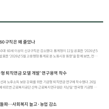
60 구직은 왜 줄었나
0대·60세 이상의 신규구직은 감소했다. 통계청이 11일 공표한 ‘2026년 5
표한 ‘2026년 5월 고용행정 통계로 본 노동시장 동향’을 함께 보면, 전체
온도차가 드러난다. 5월 취업자는 2912만 명으로 1년 전보다 4만 명 줄었
0.4%포인트 하락했다. 실업률은 2.9%로 0.1%p 올랐다. 겉으론 보합, 속으
시장이 급격히 무너졌다기보다 둔화하는
금형 퇴직연금 모델 개발’ 연구용역 착수
과 노후소득 보장 강화를 위한 기금형 퇴직연금 연구에 착수했다. 26일
따르면 근로복지공단 산하 근로복지연구원은 지난달 ‘한국형 기금형 퇴
다. 연구원은 추진 배경에 대해 “퇴직연금제도는 2005년 도입 이후 20년
인해 낮은 수익률 문제가 지속적으로 제기돼 왔다”며 “수익률 제고와 노후소
금 도입 검토와 한국형 모델 개발이 필요하다”고 밝혔다. 이번 연구는 먼저
명 돌파…사회복지 늘고·농업 감소