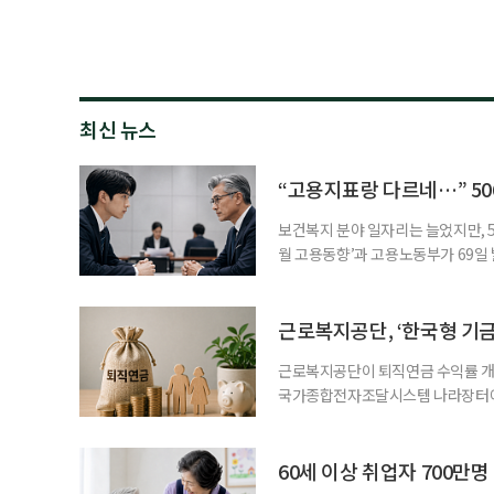
최신 뉴스
“고용지표랑 다르네…” 50
보건복지 분야 일자리는 늘었지만, 5
월 고용동향’과 고용노동부가 69일 발
고용지표와 중장년 구직 흐름 사이의 
고, 15~64세 고용률은 70.2%로 
론 온도차 표면적으로는 5월 고용
근로복지공단, ‘한국형 기
근로복지공단이 퇴직연금 수익률 개선
국가종합전자조달시스템 나라장터에 
직연금 모델 개발’ 연구용역을 발주했
이 지났지만, 계약형 중심 구조로 
득 보장 강화를 위해 기금형 퇴직연
60세 이상 취업자 700만
과거