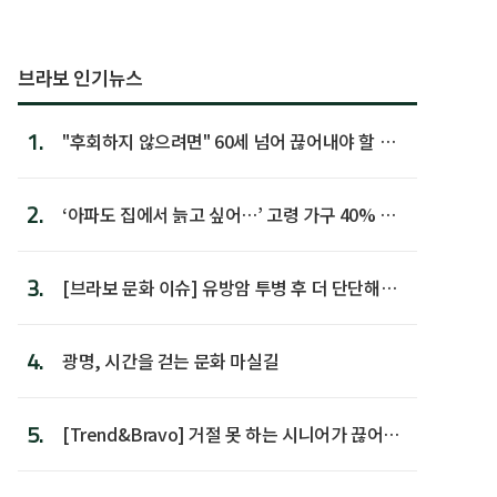
브라보 인기뉴스
1.
"후회하지 않으려면" 60세 넘어 끊어내야 할 사
람 1위
2.
‘아파도 집에서 늙고 싶어…’ 고령 가구 40% 노
후 주택이라 어...
3.
[브라보 문화 이슈] 유방암 투병 후 더 단단해진
박미선
4.
광명, 시간을 걷는 문화 마실길
5.
[Trend&Bravo] 거절 못 하는 시니어가 끊어야
할 행동 5