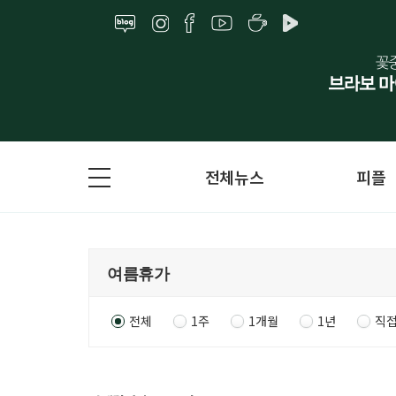
전체뉴스
피플
전체
1주
1개월
1년
직