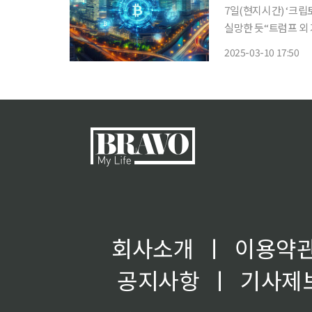
7일(현지시간) ‘크립
실망한 듯“트럼프 외 거시경제
당선 이후 11만 달러
2025-03-10 17:50
관 첫 ‘크립토 서밋(
회사소개
ㅣ
이용약
공지사항
ㅣ
기사제