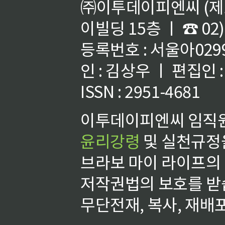
㈜이투데이피엔씨 (제호
이빌딩 15층 ㅣ ☎ 02)
등록번호 : 서울아02992
인 : 김상우 ㅣ 편집인
ISSN : 2951-4681
이투데이피엔씨 임직원
윤리강령
및 실천규정을
브라보 마이 라이프의
저작권법의 보호를 받
무단전재, 복사, 재배포