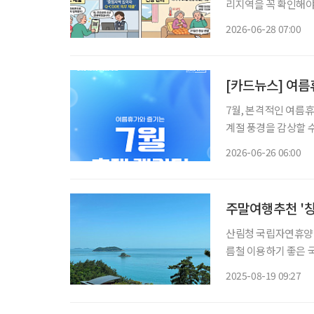
리지역을 꼭 확인해야 합니다. ​질병관리청이 전 세계 감염병 유행
부터 적용되는 ‘202
2026-06-28 07:00
관리지역’이란 치명률
[카드뉴스] 여름
7월, 본격적인 여름
계절 풍경을 감상할 수
운 지역 축제까지 선택지가 다양하다. 7월 축제는 
2026-06-26 06:00
말 나들이 코스로 활
주말여행추천 '창
산림청 국립자연휴양림
름철 이용하기 좋은 
션뷰 객실, 해변 산책
2025-08-19 09:27