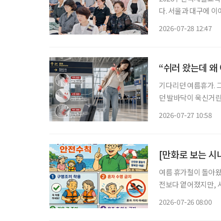
다. 서울과 대구에 
사찰음식, 명상, 공예, ‘공 뽑기
2026-07-28 12:47
로 다른 방식으로 불교
“쉬러 왔는데 왜
기다리던 여름휴가. 
던 발바닥이 욱신거린
진다. 어렵사리 떠난 여행에서
2026-07-27 10:58
는 ‘레저 시크니스(Lei
[만화로 보는 시
여름 휴가철이 돌아왔
전보다 옅어졌지만, 
름 휴가를 보내기 전 안전한
2026-07-26 08:00
년간(2021~2025