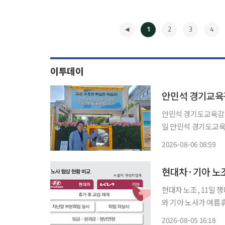
1
2
3
4
이투데이
안민석 경기교육
안민석 경기도교육감이
일 안민석 경기도교육
은 이번 주 토요일인
2026-08-06 08:59
역량, 교권 보호에 대한 의지
◀
를
현대차·기아 노조
현대차 노조, 11일 쟁
와 기아 노사가 여름
달 부분파업에 따른 
2026-08-05 16:18