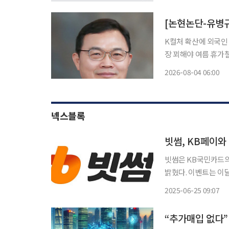
예정이다. 기아 노조
[논현논단-유병규
K컬처 확산에 외국인
장 꾀해야 여름 휴가철이 절정에 이르고 있다. 해외 관광이 급증하는 시기다. 다행스럽게도 요
즘에는 외국인들의 국내
2026-08-04 06:00
기준 역대 최대를 기록
넥스블록
빗썸, KB페이와
빗썸은 KB국민카드의 
밝혔다. 이벤트는 이달 19일부터 내달 31일까지 KB페이 앱 내 이벤트 페이지를 통해 참여할
수 있다. 이번 이벤트
2025-06-25 09:07
△제주도 편도 항공권 