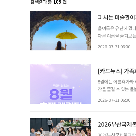
검색결과 총
105
건
피서는 미술관이
올여름은 유난히 덥다
다른 여름을 즐겨보는
관 밖으로 이어지는 바
2026-07-31 06:00
피서'가 새로운 여름 
[카드뉴스] 가족과
8월에는 여름휴가와 
장을 즐길 수 있는 
까지 선택지가 다양하다. 무더위 속 장시간 이동이 부담스러운 시니어라면 여행
2026-07-31 06:00
운영 시간, 휴식 공간
2026부산국제불
2026부산국제불교박