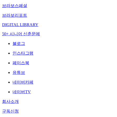
브라보스페셜
브라보리포트
DIGITAL LIBRARY
50+ 시니어 신춘문예
블로그
인스타그램
페이스북
유튜브
네이버카페
네이버TV
회사소개
구독신청