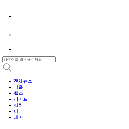
전체뉴스
피플
헬스
라이프
컬처
머니
테마