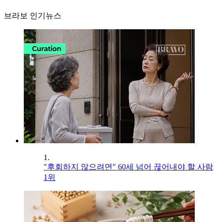
브라보 인기뉴스
1.
"후회하지 않으려면" 60세 넘어 끊어내야 할 사람
1위