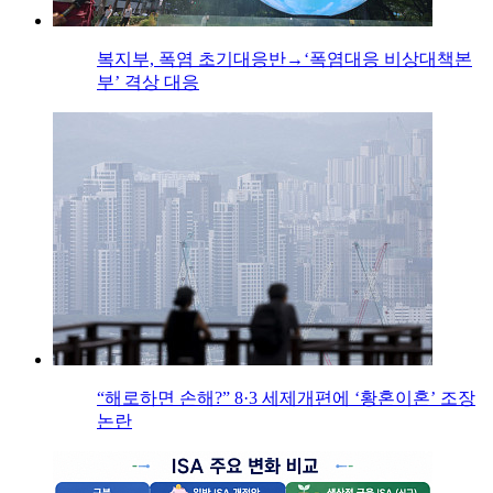
복지부, 폭염 초기대응반→‘폭염대응 비상대책본
부’ 격상 대응
“해로하면 손해?” 8·3 세제개편에 ‘황혼이혼’ 조장
논란