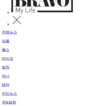
전체뉴스
피플
헬스
라이프
컬처
머니
테마
카드뉴스
컷&칼럼