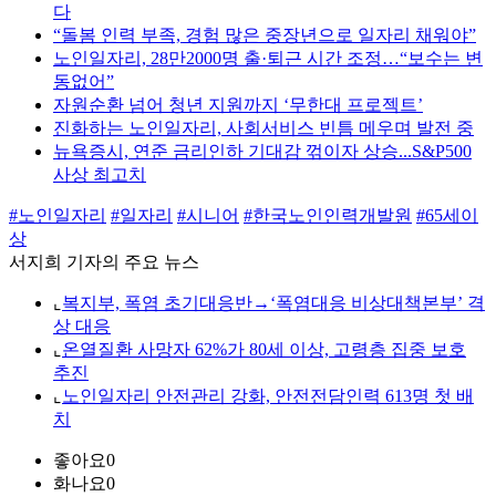
다
“돌봄 인력 부족, 경험 많은 중장년으로 일자리 채워야”
노인일자리, 28만2000명 출·퇴근 시간 조정…“보수는 변
동없어”
자원순환 넘어 청년 지원까지 ‘무한대 프로젝트’
진화하는 노인일자리, 사회서비스 빈틈 메우며 발전 중
뉴욕증시, 연준 금리인하 기대감 꺾이자 상승...S&P500
사상 최고치
#노인일자리
#일자리
#시니어
#한국노인인력개발원
#65세이
상
서지희 기자의 주요 뉴스
⌞
복지부, 폭염 초기대응반→‘폭염대응 비상대책본부’ 격
상 대응
⌞
온열질환 사망자 62%가 80세 이상, 고령층 집중 보호
추진
⌞
노인일자리 안전관리 강화, 안전전담인력 613명 첫 배
치
좋아요
0
화나요
0