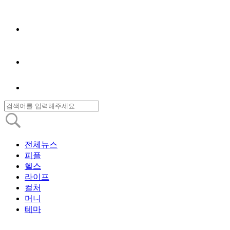
전체뉴스
피플
헬스
라이프
컬처
머니
테마