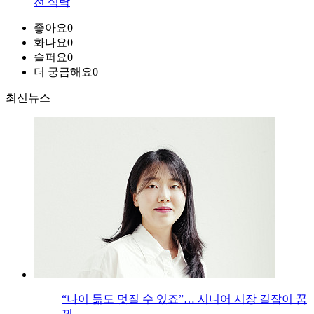
전 식탁
좋아요
0
화나요
0
슬퍼요
0
더 궁금해요
0
최신뉴스
“나이 듦도 멋질 수 있죠”… 시니어 시장 길잡이 꿈
꿔