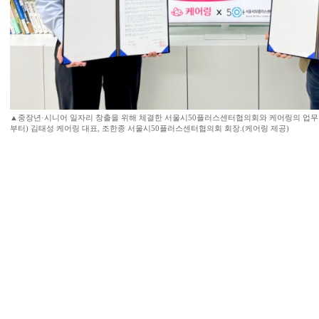
▲중장년·시니어 일자리 창출을 위해 체결한 서울시50플러스센터협의회와 케어링의 업무협약
부터) 김태성 케어링 대표, 조한종 서울시50플러스센터협의회 회장.(케어링 제공)