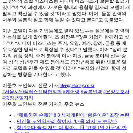
그 방식의 소셜 비즈니스형 시니어 비즈니스가 보완할 필요가
있다”며 “이 과정에서 새로운 형태의 융합형 일자리 모델이 개
발되고 확산될 수 있을 것”이라고 말했다. 이어 “돌봄 인력의
처우와 돌봄의 질도 함께 높일 수 있다고 본다”고 덧붙였다.
이번 모델이 다른 기업들에도 열려 있느냐는 질문에는 협력의
가능성을 넓게 열어뒀다. 조 회장은 “많은 기업과 함께하고 싶
다”며 “시니어 비즈니스는 주거, 요양, 여가, 장례, 금융 등 매
우 다양한 영역으로 확장될 수 있다”고 말했다. 이어 “장례 분
야의 유품 정리, 주거 분야의 이사 지원, 금융 분야의 신탁·증
여·상속·성년후견 제도 등에서도 중장년층을 위한 새로운 일
자리 모델을 만들 수 있을 것”이라며 “복지와 산업이 함께 성
장하는 방향을 기대한다”고 했다.
이준호 노인복지 전문 기자
jhlee@etoday.co.kr
#서울시50플러스센터협의회
#케어링
#돌봄인력
#요양보호사
#중장년일자리
이준호 노인복지 전문 기자의 주요 뉴스
⌞
“해로하면 손해?” 8·3 세제개편에 ‘황혼이혼’ 조장 논란
⌞
민간형 노인일자리 참여자, ‘배움 의지’도 높았다
⌞
청년보다 술·디저트 더 찾아… 日 '고령 1인 가구'의 반