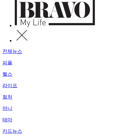
전체뉴스
피플
헬스
라이프
컬처
머니
테마
카드뉴스