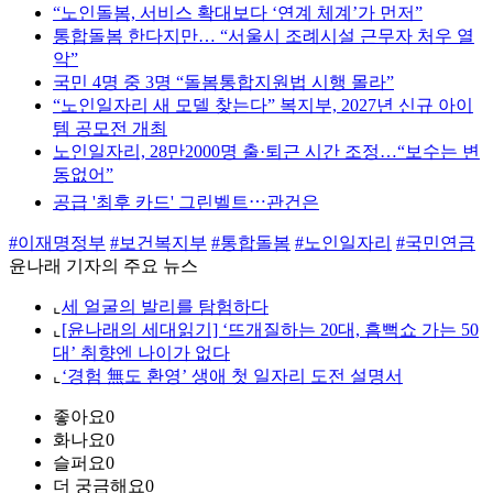
“노인돌봄, 서비스 확대보다 ‘연계 체계’가 먼저”
통합돌봄 한다지만… “서울시 조례시설 근무자 처우 열
악”
국민 4명 중 3명 “돌봄통합지원법 시행 몰라”
“노인일자리 새 모델 찾는다” 복지부, 2027년 신규 아이
템 공모전 개최
노인일자리, 28만2000명 출·퇴근 시간 조정…“보수는 변
동없어”
공급 '최후 카드' 그린벨트⋯관건은
#이재명정부
#보건복지부
#통합돌봄
#노인일자리
#국민연금
윤나래 기자의 주요 뉴스
⌞
세 얼굴의 발리를 탐험하다
⌞
[윤나래의 세대읽기] ‘뜨개질하는 20대, 흠뻑쇼 가는 50
대’ 취향엔 나이가 없다
⌞
‘경험 無도 환영’ 생애 첫 일자리 도전 설명서
좋아요
0
화나요
0
슬퍼요
0
더 궁금해요
0