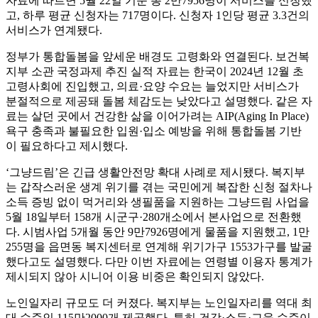
자료에 따르면 5월 22일 기준 총 2만7956명이 서비스를 신청했
고, 하루 평균 신청자는 717명이다. 신청자 1인당 평균 3.3건의
서비스가 연계됐다.
정부가 통합돌봄을 앞세운 배경도 고령화와 연결된다. 보건복
지부 소관 국정과제 추진 실적 자료는 한국이 2024년 12월 초
고령사회에 진입했고, 의료·요양 수요는 늘었지만 서비스가
분절적으로 제공돼 돌봄 체감도는 낮았다고 설명했다. 같은 자
료는 살던 곳에서 건강한 삶을 이어가려는 AIP(Aging In Place)
욕구 충족과 불필요한 입원·입소 예방을 위해 통합돌봄 기반
이 필요하다고 제시했다.
‘그냥드림’은 긴급 생활안전망 확대 사례로 제시됐다. 복지부
는 갑작스러운 생계 위기를 겪는 국민에게 복잡한 신청 절차나
소득 증빙 없이 먹거리와 생필품을 지원하는 그냥드림 사업을
5월 18일부터 158개 시군구·280개소에서 본사업으로 전환했
다. 시범사업 5개월 동안 9만7926명에게 물품을 지원했고, 1만
255명을 읍면동 복지센터로 연계해 위기가구 1553가구를 발굴
했다고도 설명했다. 다만 이번 자료에는 연령별 이용자 통계가
제시되지 않아 시니어 이용 비중은 확인되지 않았다.
노인일자리 규모도 더 커졌다. 복지부는 노인일자리를 역대 최
대 수준인 115만2000개 제공했다. 특히 건강·소득·교육 수준이