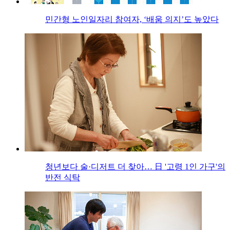
민간형 노인일자리 참여자, ‘배움 의지’도 높았다
청년보다 술·디저트 더 찾아… 日 '고령 1인 가구'의
반전 식탁