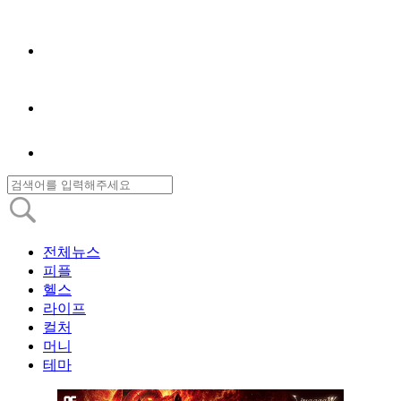
전체뉴스
피플
헬스
라이프
컬처
머니
테마