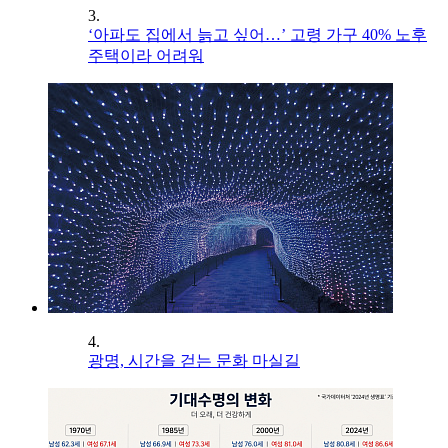
3.
‘아파도 집에서 늙고 싶어…’ 고령 가구 40% 노후
주택이라 어려워
4.
광명, 시간을 걷는 문화 마실길