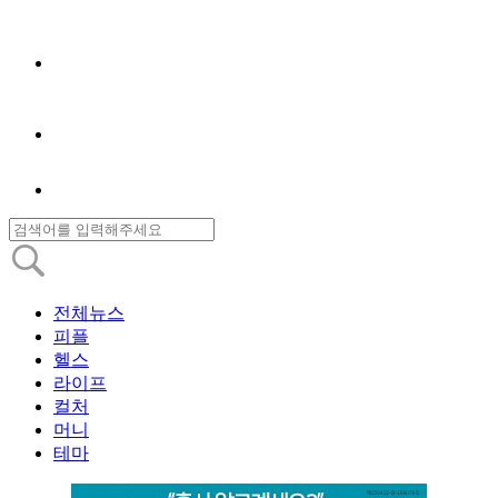
전체뉴스
피플
헬스
라이프
컬처
머니
테마