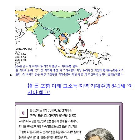
韓·日 포함 아태 고소득 지역 기대수명 84.1세 ‘아
시아 최고’