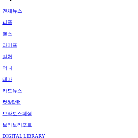
전체뉴스
피플
헬스
라이프
컬처
머니
테마
카드뉴스
컷&칼럼
브라보스페셜
브라보리포트
DIGITAL LIBRARY