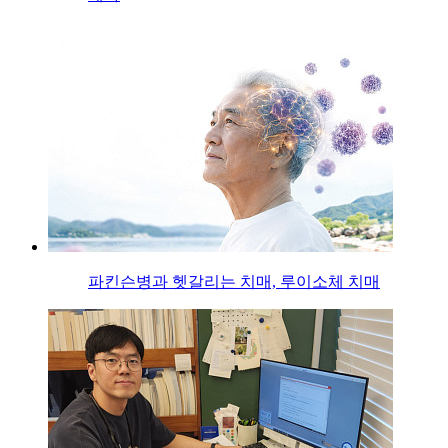
파킨슨병과 헷갈리는 치매, 루이소체 치매