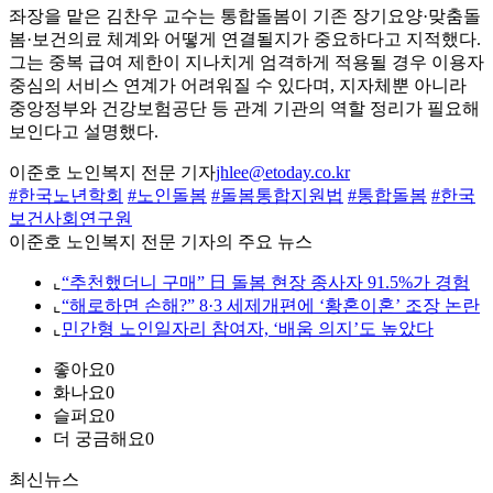
좌장을 맡은 김찬우 교수는 통합돌봄이 기존 장기요양·맞춤돌
봄·보건의료 체계와 어떻게 연결될지가 중요하다고 지적했다.
그는 중복 급여 제한이 지나치게 엄격하게 적용될 경우 이용자
중심의 서비스 연계가 어려워질 수 있다며, 지자체뿐 아니라
중앙정부와 건강보험공단 등 관계 기관의 역할 정리가 필요해
보인다고 설명했다.
이준호 노인복지 전문 기자
jhlee@etoday.co.kr
#한국노년학회
#노인돌봄
#돌봄통합지원법
#통합돌봄
#한국
보건사회연구원
이준호 노인복지 전문 기자의 주요 뉴스
⌞
“추천했더니 구매” 日 돌봄 현장 종사자 91.5%가 경험
⌞
“해로하면 손해?” 8·3 세제개편에 ‘황혼이혼’ 조장 논란
⌞
민간형 노인일자리 참여자, ‘배움 의지’도 높았다
좋아요
0
화나요
0
슬퍼요
0
더 궁금해요
0
최신뉴스