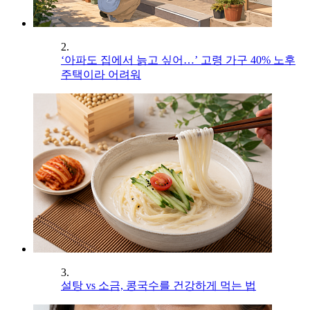
2.
‘아파도 집에서 늙고 싶어…’ 고령 가구 40% 노후
주택이라 어려워
3.
설탕 vs 소금, 콩국수를 건강하게 먹는 법