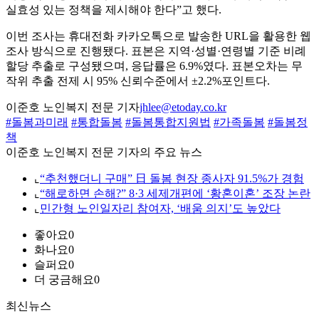
실효성 있는 정책을 제시해야 한다”고 했다.
이번 조사는 휴대전화 카카오톡으로 발송한 URL을 활용한 웹
조사 방식으로 진행됐다. 표본은 지역·성별·연령별 기준 비례
할당 추출로 구성됐으며, 응답률은 6.9%였다. 표본오차는 무
작위 추출 전제 시 95% 신뢰수준에서 ±2.2%포인트다.
이준호 노인복지 전문 기자
jhlee@etoday.co.kr
#돌봄과미래
#통합돌봄
#돌봄통합지원법
#가족돌봄
#돌봄정
책
이준호 노인복지 전문 기자의 주요 뉴스
⌞
“추천했더니 구매” 日 돌봄 현장 종사자 91.5%가 경험
⌞
“해로하면 손해?” 8·3 세제개편에 ‘황혼이혼’ 조장 논란
⌞
민간형 노인일자리 참여자, ‘배움 의지’도 높았다
좋아요
0
화나요
0
슬퍼요
0
더 궁금해요
0
최신뉴스