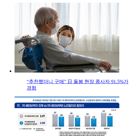
“추천했더니 구매” 日 돌봄 현장 종사자 91.5%가
경험