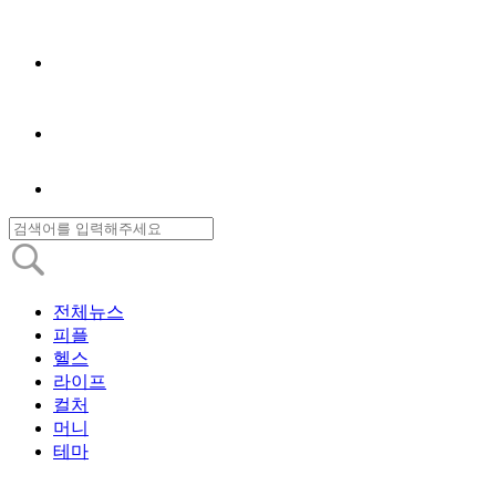
전체뉴스
피플
헬스
라이프
컬처
머니
테마