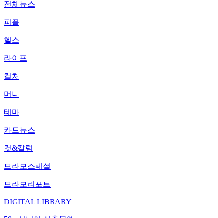
전체뉴스
피플
헬스
라이프
컬처
머니
테마
카드뉴스
컷&칼럼
브라보스페셜
브라보리포트
DIGITAL LIBRARY