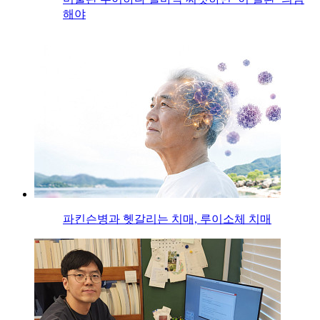
해야
파킨슨병과 헷갈리는 치매, 루이소체 치매