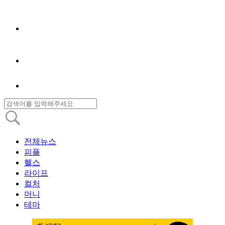
전체뉴스
피플
헬스
라이프
컬처
머니
테마