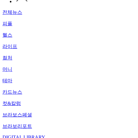
전체뉴스
피플
헬스
라이프
컬처
머니
테마
카드뉴스
컷&칼럼
브라보스페셜
브라보리포트
DIGITAL LIBRARY