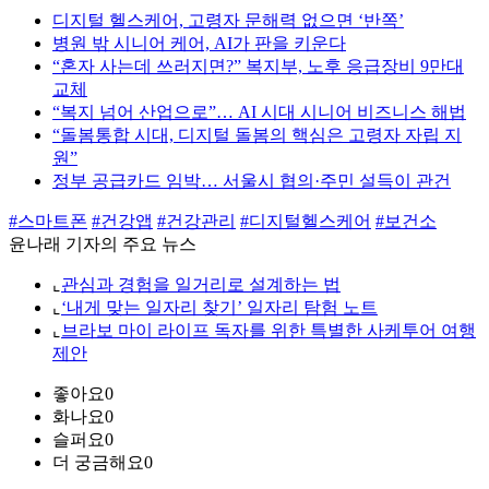
디지털 헬스케어, 고령자 문해력 없으면 ‘반쪽’
병원 밖 시니어 케어, AI가 판을 키운다
“혼자 사는데 쓰러지면?” 복지부, 노후 응급장비 9만대
교체
“복지 넘어 산업으로”… AI 시대 시니어 비즈니스 해법
“돌봄통합 시대, 디지털 돌봄의 핵심은 고령자 자립 지
원”
정부 공급카드 임박… 서울시 협의·주민 설득이 관건
#스마트폰
#건강앱
#건강관리
#디지털헬스케어
#보건소
윤나래 기자의 주요 뉴스
⌞
관심과 경험을 일거리로 설계하는 법
⌞
‘내게 맞는 일자리 찾기’ 일자리 탐험 노트
⌞
브라보 마이 라이프 독자를 위한 특별한 사케투어 여행
제안
좋아요
0
화나요
0
슬퍼요
0
더 궁금해요
0