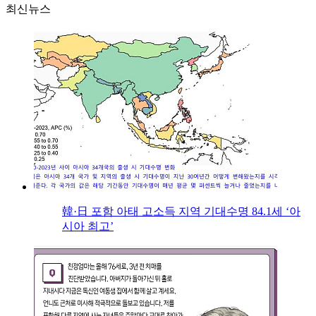
최신뉴스
韓·日 포함 아태 고소득 지역 기대수명 84.1세 ‘아
시아 최고’