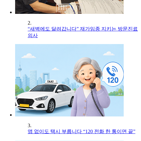
2.
“새벽에도 달려갑니다” 재가임종 지키는 방문진료
의사
3.
앱 없이도 택시 부릅니다 “120 전화 한 통이면 끝”