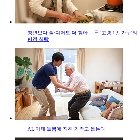
청년보다 술·디저트 더 찾아… 日 '고령 1인 가구'의
반전 식탁
AI, 이제 돌봄에 지친 가족도 돕는다