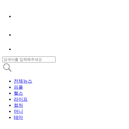
전체뉴스
피플
헬스
라이프
컬처
머니
테마