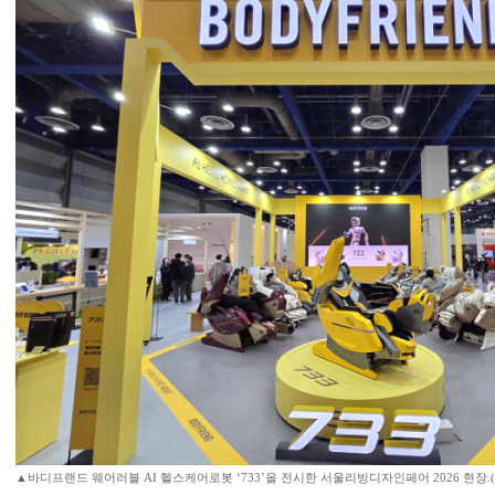
▲바디프랜드 웨어러블 AI 헬스케어로봇 ‘733’을 전시한 서울리빙디자인페어 2026 현장.