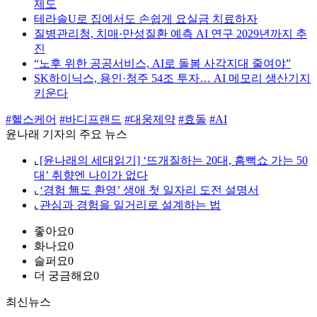
제도
테라솔U로 집에서도 손쉽게 요실금 치료하자
질병관리청, 치매·만성질환 예측 AI 연구 2029년까지 추
진
“노후 위한 공공서비스, AI로 돌봄 사각지대 줄여야”
SK하이닉스, 용인·청주 54조 투자… AI 메모리 생산기지
키운다
#헬스케어
#바디프랜드
#대웅제약
#효돌
#AI
윤나래 기자의 주요 뉴스
⌞
[윤나래의 세대읽기] ‘뜨개질하는 20대, 흠뻑쇼 가는 50
대’ 취향엔 나이가 없다
⌞
‘경험 無도 환영’ 생애 첫 일자리 도전 설명서
⌞
관심과 경험을 일거리로 설계하는 법
좋아요
0
화나요
0
슬퍼요
0
더 궁금해요
0
최신뉴스