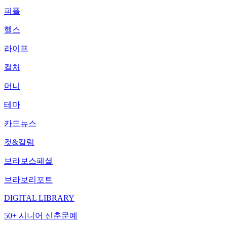
피플
헬스
라이프
컬처
머니
테마
카드뉴스
컷&칼럼
브라보스페셜
브라보리포트
DIGITAL LIBRARY
50+ 시니어 신춘문예