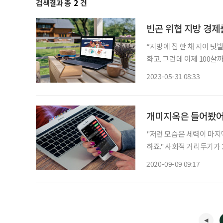
검색결과 총
2
건
빈곤 위협 지방 경제
“지방에 집 한 채 지어 텃밭 가꾸며 맑은 공기 
화고. 그런데 이제 100
시대, 그럼에도 지역에서 
2023-05-31 08:33
지방은 가난하다. 지방자치
개미지옥은 들어봤어
"저런 모습은 세력이 마지
하죠." 사회적 거리두기가 2.5단계로 격상되면서 경제스터디도 비대면으로 하고 있다. 이제
막 뭔가 알 것 같은데 문
2020-09-09 09:17