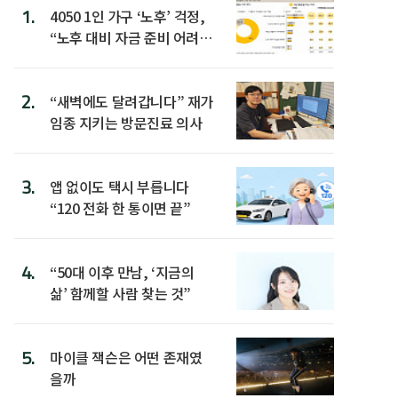
1.
4050 1인 가구 ‘노후’ 걱정,
“노후 대비 자금 준비 어려
워”
2.
“새벽에도 달려갑니다” 재가
임종 지키는 방문진료 의사
3.
앱 없이도 택시 부릅니다
“120 전화 한 통이면 끝”
4.
“50대 이후 만남, ‘지금의
삶’ 함께할 사람 찾는 것”
5.
마이클 잭슨은 어떤 존재였
을까