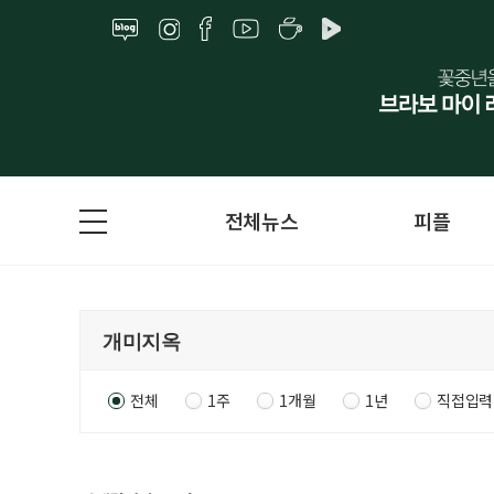
전체뉴스
피플
전체
1주
1개월
1년
직접입력