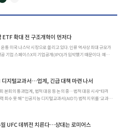
◀
▶
닥 ETF 확대 전 구조개혁이 먼저다
온통 미국 나스닥 시장으로 쏠리고 있다. 인류 역사상 최대 규모가
 기업 스페이스X의 기업공개(IPO)가 임박했기 때문이다. 예상
억달러(약 2400조원)에 달하며, 전 세계 투자자들의 자금이 그야말
로 ‘블랙홀’처럼 빨려 들어가는 모양새다. 주목할 점은 밸류에이션 논란이다.
AI 디지털교과서…업계, 긴급 대책 마련 나서
회 본회의 통과업계, 법적 대응 등 논의 중…법적 대응 시사“타격
과서(AIDT) 법적 지위를 ‘교과
하하는 초·중등교육법 개정안이 4일 국회 본회의를 통과함에 따라 업
 나섰다. 앞서 1인 시위와 총궐기대회를 진행했던 업계
 4월 UFC 데뷔전 치른다…상대는 로미어스