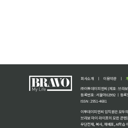
회사소개
ㅣ
이용약관
ㅣ
㈜이투데이피엔씨 (제호 : 브라보 마
등록번호 : 서울아02992 ㅣ 등록일자
ISSN : 2951-4681
이투데이피엔씨 임직원은 모두의
브라보 마이 라이프의 모든 콘텐
무단전재, 복사, 재배포, AI학습