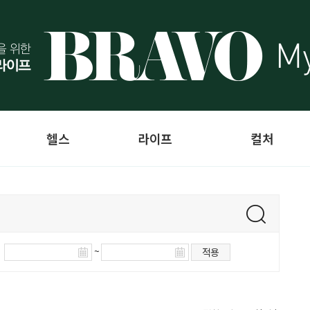
헬스
라이프
컬처
~
적용