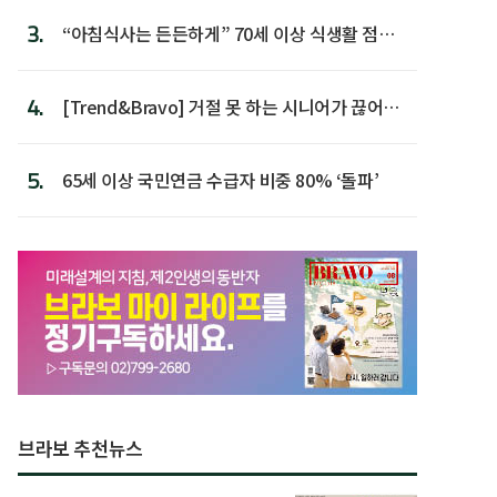
3.
“아침식사는 든든하게” 70세 이상 식생활 점수
가장 높아
4.
[Trend&Bravo] 거절 못 하는 시니어가 끊어야
할 행동 5
5.
65세 이상 국민연금 수급자 비중 80% ‘돌파’
브라보 추천뉴스