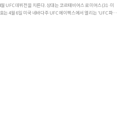
 4월 UFC 데뷔전을 치른다. 상대는 코르태비어스 로미어스(31·미
맞대결을 펼친다. 예정대로라면 이창호는 지난해 여
만, 상대 샤오롱의 부상으로 '로드 투 UF