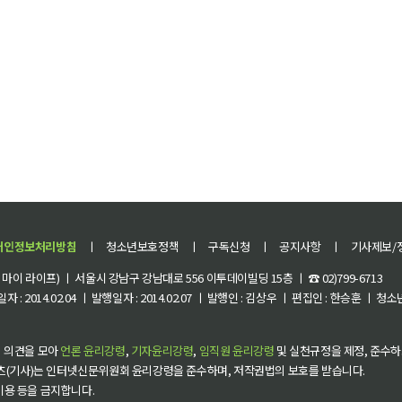
개인정보처리방침
ㅣ
청소년보호정책
ㅣ
구독신청
ㅣ
공지사항
ㅣ
기사제보/
이 라이프) ㅣ 서울시 강남구 강남대로 556 이투데이빌딩 15층 ㅣ ☎ 02)799-6713
 : 2014.02.04 ㅣ 발행일자 : 2014.02.07 ㅣ 발행인 : 김상우 ㅣ 편집인 : 한승훈 ㅣ
 의견을 모아
언론 윤리강령
,
기자윤리강령
,
임직원 윤리강령
및 실천규정을 제정, 준수하
츠(기사)는 인터넷신문위원회 윤리강령을 준수하며, 저작권법의 보호를 받습니다.
 이용 등을 금지합니다.