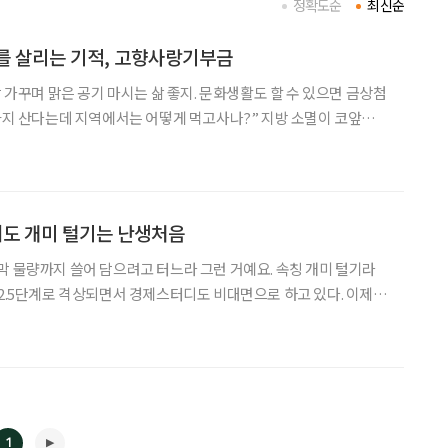
정확도순
최신순
를 살리는 기적, 고향사랑기부금
마시는 삶 좋지. 문화생활도 할 수 있으면 금상첨
살까지 산다는데 지역에서는 어떻게 먹고사나?” 지방 소멸이 코앞인
살고자 하는 분들을 위해 ‘지역에서 먹고사는 이야기’를 전합니다
제도 시행 30년이 지났는데 여전히 가난하다. 전
도 개미 털기는 난생처음
막 물량까지 쓸어 담으려고 터느라 그런 거예요. 속칭 개미 털기라
자로만 하니 아쉬움이 크다. 하지만 요즘 정보는 유튜브에 다 있다고
하지 않나. 마침 시간도 있다. 경제 혹은 주식과 관련된 영상은 짐작한
1