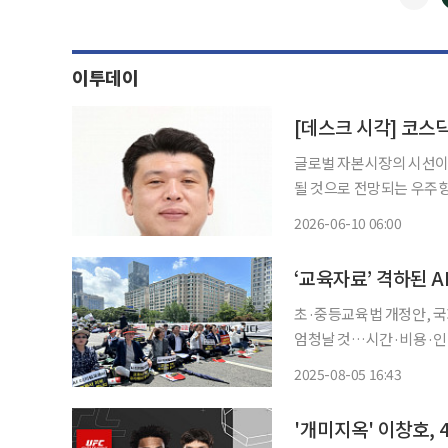
이투데이
[데스크 시각] 코스
글로벌 자본시장의 시선이 
될 것으로 전망되는 우주항공
시가총액만 최대 1조7700
2026-06-10 06:00
‘교육자료’ 격하된 
초·중등교육법 개정안, 국
엄청날 것…시간·비용·인력 회수 못 해” 인공지능 디지털교
서’에서 ‘교육자료’로 격
2025-08-05 16:43
계에서는 긴급 대책 마련에
'개미지옥' 이창호,