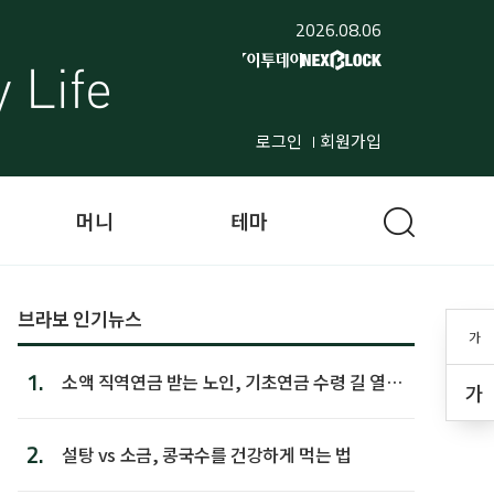
2026.08.06
로그인
회원가입
머니
테마
브라보 인기뉴스
가
1.
소액 직역연금 받는 노인, 기초연금 수령 길 열린
가
다
2.
설탕 vs 소금, 콩국수를 건강하게 먹는 법