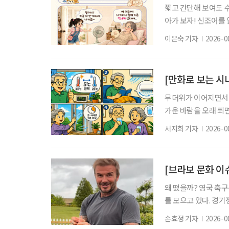
짧고 간단해 보여도 
아가 보자! 신조어를
은 기운이 더해진다. 
이은숙 기자
2026-0
예약도 하고, 친구와 
간이 다가오면 마음이
여진다. 나가야 한다는
[만화로 보는 시
무더위가 이어지면서 
가운 바람을 오래 쐬면
니다. 특히 시니어는 
서지희 기자
2026-0
이 중요합니다. 질병관
하는 것이 좋습니다. 
와 활동량에 따라 적절
[브라보 문화 이
왜 떴을까? 영국 축
를 모으고 있다. 경기
는 모습은 이제 그의 
손효정 기자
2026-0
삶을 꾸려가는 중장년