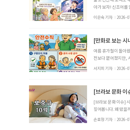
아가 보자! 신조어를
은 기운이 더해진다. 
이은숙 기자
2026-0
다 보면 어느새 친구처
로 ‘파라소셜(Paras
감을 느끼는 심리 현
[만화로 보는 시
여름 휴가철이 돌아왔
전보다 옅어졌지만, 
름 휴가를 보내기 전 
서지희 기자
2026-0
년간(2021~2025
에 내원한 환자 505
망으로 이어질 위험이
[브라보 문화 이
[브라보 문화 이슈] 
짚어봅니다. 왜 떴을
조명하는 미디어 콘텐츠
손효정 기자
2026-0
원주인공’에서는 더 클