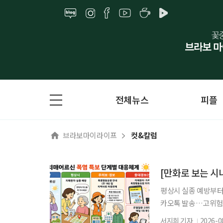
전체뉴스
피플
브라보마이라이프
컷&칼럼
[만화로 보는 시
평상시 실종 예방부터
카오톡 발송…고위험군
됩니다. 평상시에는 
서지희 기자
2026-0