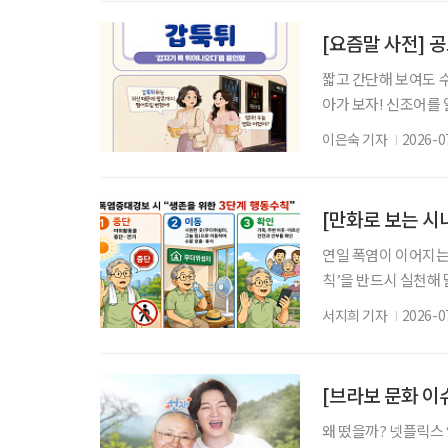
으로, 수억 원대 보
타운은 노인복지법상
[요즘말 사전] 
짧고 간단해 보여도 
아가 보자! 신조어를
은 기운이 더해진다. 
이은숙 기자
2026-0
면에 귀신이 불쑥 나
세대는 이런 상황을 두
글자로 압축한 신조어
[만화로 보는 시
연일 폭염이 이어지는
칙’을 반드시 실천해
경보 상황에서는 65
서지희 기자
2026-0
가 필요합니다. 질병관
환 응급실감시체계를 
밝혔습니다. 이달 10
[브라보 문화 이
왜 떴을까? 넷플릭스 