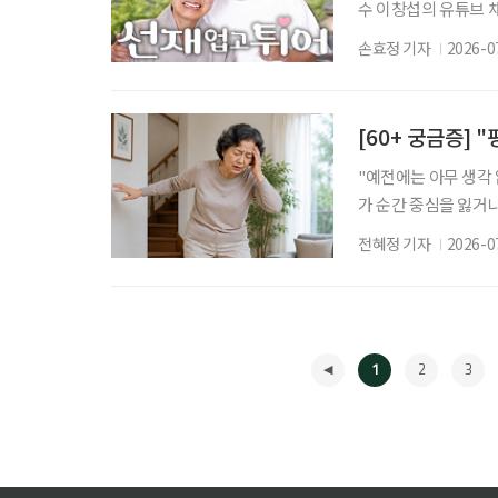
수 이창섭의 유튜브 
은 “이창섭 권력 인정
손효정 기자
2026-0
향한 대중의 호감에는
은 5촌 사이다. 이창
인 선재 스님을 만나기
[60+ 궁금증]
"예전에는 아무 생각 
가 순간 중심을 잃거나
흔히 나타나는 변화다
전혜정 기자
2026-0
사실 다기 근육만의 
있는 것은 몸이 알아서
몸의 기울기를 감지한
1
2
3