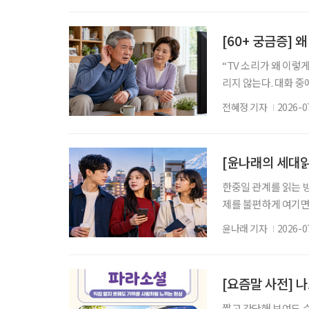
까. 정원에 빠진 데이
했다. 2016년에는 약
[60+ 궁금증] 
“TV 소리가 왜 이렇
리지 않는다. 대화 중
얼거리는 것처럼 들린다
전혜정 기자
2026-0
선명도’를 먼저 빼앗
계에 따르면 난청으로 진
23% 증가했다. 질병
[윤나래의 세대읽
한중일 관계를 읽는 방
제를 불편하게 여기면
음식과 왕홍체험을 소
윤나래 기자
2026-0
지 않는다. 여행지, 
어오고 있다. 요즘 
사 문제와 분리되지 
[요즘말 사전] 나
짧고 간단해 보여도 