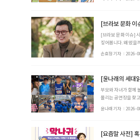
니다. 특히 새롭게 
전달하고 온열질환 위
저하로 폭염 상황을 
[브라보 문화 이
니다. 외출
[브라보 문화 이슈] 
짚어봅니다. 왜 떴을
단단해진 모습으로 대
손효정 기자
2026-0
널에 출연한 그는 방
이후에도 자신의 삶을
오랜 방송 생활 뒤 
부모와 자녀가 함께 
몰리는 공연장을 찾고
을 돌린다. 세대의 
윤나래 기자
2026-0
사람의 취향인지 가르던
김 씨는 올해 또래 친
오랫동안 젊은 층의 
[요즘말 사전] 혹