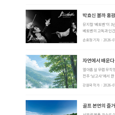
있는 미술관을 소개한
고 있다면 하슬라아트
박효신 볼까 홍광
뮤지컬 ‘베토벤’이 3
베토벤의 고독과 인간
배우 박효신과 홍광호가
손효정 기자
2026-0
소 세종문화회관 대극장
브렌타노 : 윤공주, 김
시원, 최호중, •베티마
자연에서 배운다
열아홉 살 무렵 무작
전주 ‘남고사’에서 한
스레 그리로 향했다. 
강원국 작가
2026-0
하려 하지도 않았다. 
아무 소리도 들리지 않
서 비로소 나는 나를 
골프 본연의 즐
서북권 명품 코스로 