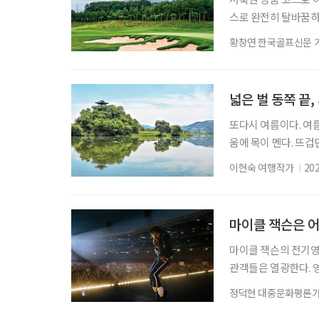
스로 완전히 탈바꿈하
나 자신만의 ‘인생 코
황창연 한국골프신문 
운 풍경 때문일 수도 
을 선물한다. 서원힐
위치한 서원힐스는 33
넓은 벌 동쪽 끝,
또다시 여름이다. 여름
움에 목이 멘다. 뜨겁
지 못하던 뜨겁던 날
이현숙 여행작가
20
여름을 만났다. ‘넓은
그 자리에 있다. 충북
달리면 양옆으로 펼쳐
마이클 잭슨은 
마이클 잭슨의 전기영
관객들은 열광한다. 
시대의 기호가 대중의
정덕현 대중문화평론
하나쯤 있다 5월 13