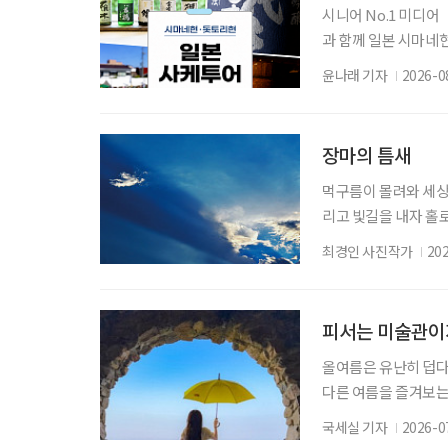
시니어 No.1 미디
과 함께 일본 시마네현
다. 여행 일정은 12
윤나래 기자
2026-0
슈를 만드는 사카구라
역의 역사·문화유산을
어지는 공간과 지역의
장마의 틈새
먹구름이 몰려와 세상
리고 빛길을 내자 홀
을 억눌러도 빛은 언
최경인 사진작가
20
피서는 미술관이
올여름은 유난히 덥다
다른 여름을 즐겨보는
관 밖으로 이어지는 바
국세실 기자
2026-0
피서'가 새로운 여름 