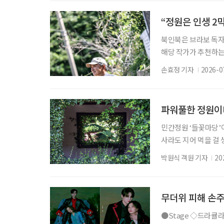
미안 랩소디’ 제작진
이다. ‘보헤미안 랩소디
“정원은 인생 2
북인북은 브라보 독자
해당 작가가 추천하는 
보내는 자리다. 계절
손효정 기자
2026-0
을 피해 복숭아나무 
봄의 장미 노발리스가
내밀면 그 앞으로 자리를
파워풀한 정원이
민간정원 ‘들꽃마당’이
사라도 지어 먹을 걸 
찼다. 여론이란 때론 
박원식 객원 기자
20
원주가 세상을 미리 
트렌드로 부상한 요즘,
당’은 잔잔한 수면 
무더위 피해 손주
●Stage ◇드라큘라 