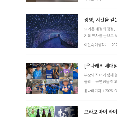
관이 대대적인 보수공
에서 만날 수 있게 됐
스트: 시각의 혁신가
광명, 시간을 걷
뜨거운 계절의 정점, 
기의 역사를 눈으로 보
광명시다. 요즘 여가
이현숙 여행작가
20
식의 여행보다는 자신
인생 후반기 세대가 
턴을 지향한다. 자신
부모와 자녀가 함께 
몰리는 공연장을 찾고
을 돌린다. 세대의 
윤나래 기자
2026-0
사람의 취향인지 가르던
김 씨는 올해 또래 친
오랫동안 젊은 층의 
브라보 마이 라이