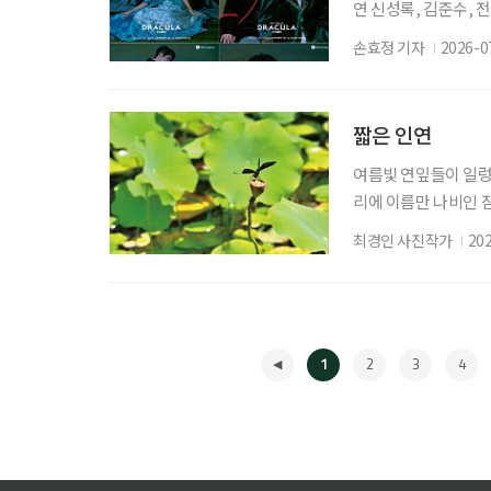
연 신성록, 김준수, 전
사랑받아온 대표 흥행 
손효정 기자
2026-0
넘는 세월 동안 단 
한 무대로 그려낸다.
역에 합류해 각기 다
짧은 인연
여름빛 연잎들이 일렁
리에 이름만 나비인 
리 날아다니다 설익은
최경인 사진작가
20
1
2
3
4