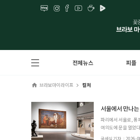
전체뉴스
피플
브라보마이라이프
컬처
서울에서 만나는 
파리에서 서울로, 퐁
여의도에 문을 열었다
미술을 이끈 거장들의
국세실 기자
2026-0