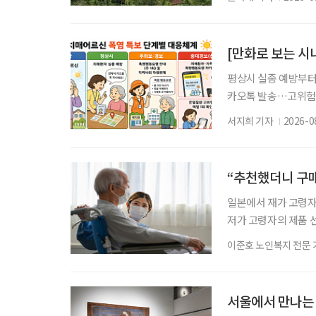
무더위와 장마로 지쳐가
을 맞아 지구상에서 
깨어나는 특별한 여정
[만화로 보는 시
평상시 실종 예방부터
카오톡 발송…고위험군
됩니다. 평상시에는 
서지희 기자
2026-0
니다. 특히 새롭게 
전달하고 온열질환 위
저하로 폭염 상황을 
“추천했더니 구매
니다. 외출
일본에서 재가 고령자
저가 고령자의 제품 
고령자의 상태를 파악
이준호 노인복지 전문 
내 장기요양 현장의 
나 영양 관련 상품이 
조사 결과가 나왔다.
서울에서 만나는 
니지먼트