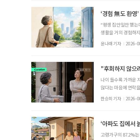
해야 한다. 그동안 사
발표된 세제개편안이 
‘경험 無도 환영
“평생 집안일만 했는데
생활을 거의 경험하지 
같은 문턱 앞에 선다.
윤나래 기자
2026-0
지 낯설다. 이들에게 
섞여 있는 ‘첫 취업’
중요한 국가 자원이
"후회하지 않으려
나이 들수록 가까운 
않다는 마음에 연락을
관계라면 다시 살펴볼
한승희 기자
2026-0
다 자신의 이야기만 
구로 대할 수 있다.
간 태도를 바꾸는 행
‘아파도 집에서 
고령가구의 87.2%는