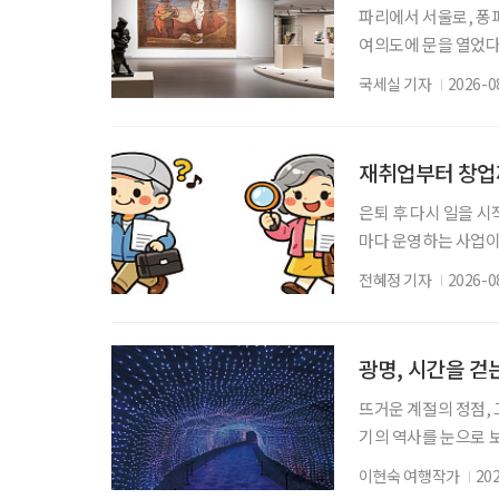
파리에서 서울로, 퐁
여의도에 문을 열었다
미술을 이끈 거장들의
국세실 기자
2026-0
관이 대대적인 보수공
에서 만날 수 있게 됐
스트: 시각의 혁신가
재취업부터 창업
은퇴 후 다시 일을 
마다 운영하는 사업이
력 단절 여성이라면
전혜정 기자
2026-0
보건복지부 노인일자리
용하는 것만으로도 새
지 고용노동부 국민취
광명, 시간을 걷
원 계획을 세
뜨거운 계절의 정점, 
기의 역사를 눈으로 보
광명시다. 요즘 여가
이현숙 여행작가
20
식의 여행보다는 자신