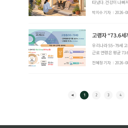
타났다. 건강이 나빠
주거 정책은 시설 입
박지수 기자
2026-0
부터 퇴원 후 임시 
나왔다. 6일 건축공간연
합돌봄 시행에 따른 고
고령자 “73.6
우리나라 55~79세 
근로 연령은 평균 73
53세였다. 주된 일
전혜정 기자
2026-0
인됐다. 고령층 취업자 
구조사 고령층 부가조사 
만 명 증가했다. 15
1
2
3
4