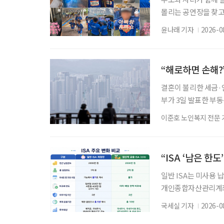
몰리는 공연장을 찾고
을 돌린다. 세대의 
윤나래 기자
2026-0
사람의 취향인지 가르던
김 씨는 올해 또래 친
오랫동안 젊은 층의 
“해로하면 손해?
결혼이 불리한 세금·연
부가 3일 발표한 부
맞추면서, 각각 집 
이준호 노인복지 전문 
로 유리해질 수 있다
제와 세액공제 적용 여
유하면 한 세대가 두 
“ISA ‘남은 한
일반 ISA는 미사용 
개인종합자산관리계좌(
소득을 전액 비과세하는
국세실 기자
2026-0
의 10%를 소득공제 