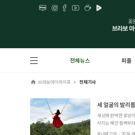
전체뉴스
피플
브라보마이라이프
전체기사
세 얼굴의 발리
세상에 완벽한 휴양이 
서지는 해안 절벽부터
틀대는 우붓의 정글까
윤나래 기자
2026-0