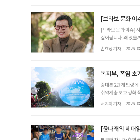
인생 후반기 세대가 
턴을 지향한다. 자신
[브라보 문화 이
[브라보 문화 이슈] 
짚어봅니다. 왜 떴을
단단해진 모습으로 대
손효정 기자
2026-0
널에 출연한 그는 방
이후에도 자신의 삶을
오랜 방송 생활 뒤 
복지부, 폭염 
중대본 2단계 발령에 
취약계층 보호 강화 
이 확대·장기화하면서
서지희 기자
2026-0
보건복지부에 따르면 
를 구성·운영하기로 
(심각)가 발령된 이
영
부모와 자녀가 함께 