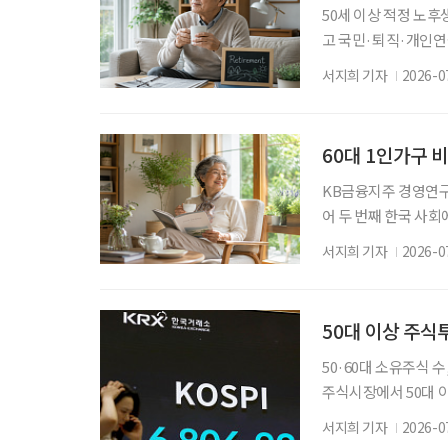
50세 이상 적정 노후
고 국민·퇴직·개인연
의 생활비’ 계산 중요
서지희 기자
2026-0
후에 한 달에 얼마가
후 필요한 생활비와 
언이 나온다. 조고
60대 1인가구 비
KB금융지주 경영연구소
어 두 번째 한국 사회
최근 6년 사이 10%
서지희 기자
2026-0
인가구 관점에서 바라
‘2026 한국 1인가구
가구의 36.1%를 차
50대 이상 주식
50·60대 소유주식 
주식시장에서 50대 
을 해지하거나 펀드를
서지희 기자
2026-0
변동성이 커지면서 은