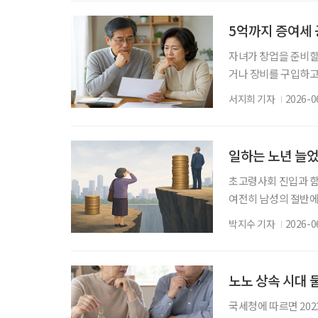
점’ 보고서를 통해 
소개했다. 보고서는 독
5억까지 증여세 
자녀가 창업을 준비할
거나 장비를 구입하고
리빙트러스트컨설팅부
서지희 기자
2026-0
일반 증여보다 훨씬 
례’를 소개했다. 김 
제받을 수 있고, 이를
일하는 노년 늘었
초고령사회 진입과 함
여전히 남성의 절반에
여성 노후소득 현황과 취
박지수 기자
2026-0
에서 2025년 39.0
가 꾸준히 확대되고 
지지는 못했다. 연구진
노노 상속 시대 
국세청에 따르면 202