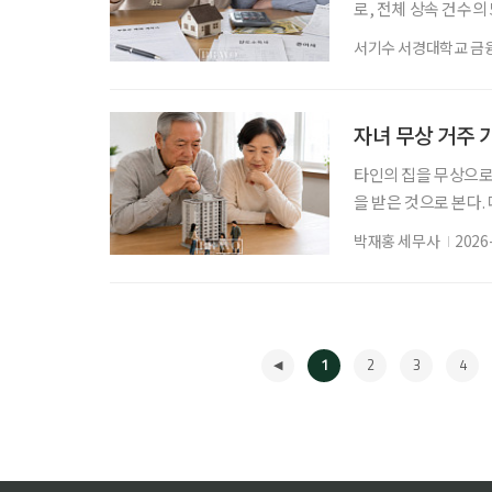
로, 전체 상속 건수의 
준)이었다. 전년보다 3
서기수 서경대학교 금
은 건 처음이다. 5년 
상이라면 상속받는 자
늘어나면서 노노(老老
자녀 무상 거주
타인의 집을 무상으로
을 받은 것으로 본다.
형제자매 간처럼 가족
박재홍 세무사
2026
사전에 세금 문제를 확
점은 ‘무상 사용을 시
자녀가 무상으로 들어
1
2
3
4