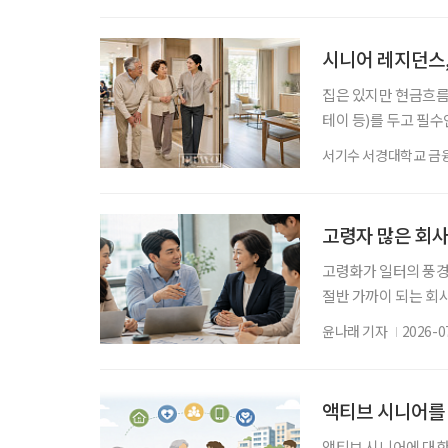
는 우려도 커지고 있다
소유자는 1442만333
시니어 레지던스
집은 있지만 현금흐름
테이 등)를 두고 필
선택지가 될 수 있을
서기수 서경대학교 금
데, 75세 이상 후기
가지 선택지로 설명됐
강이 크게 악화돼 요
고령자 많은 회사
고령화가 일터의 풍경을
절반 가까이 되는 회
생산성이 떨어질까”라
윤나래 기자
2026-0
중요한 것은 ‘고령자가
동하느냐’다. 산업연구
Diversity)과 생
액티브 시니어를
액티브 시니어에 대한