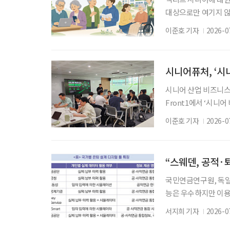
대상으로만 여기지 않
연구가 이어지고 있다
이준호 기자
2026-0
으로’란 주제로 ‘20
세션을 펼치며 에이지
를 공유했다. 왕성한
시니어퓨처, ‘시
시니어 산업 비즈니스
Front1에서 ‘시니
산업 창업가와 예비창업
이준호 기자
2026-0
자들은 초고령사회 진
의 경험과 고민을 나
맡았다. 이 위원은 ‘시
국민연금연구원, 독일
능은 우수하지만 이용
털 툴(Digital t
서지희 기자
2026-0
면 성혜영 연구위원은 ‘