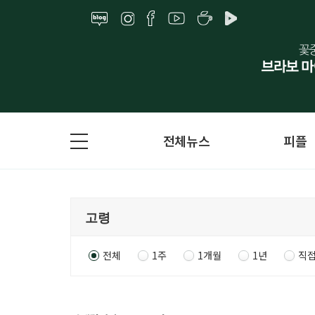
전체뉴스
피플
전체
1주
1개월
1년
직