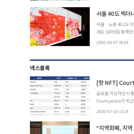
산맥을 넘어 영남 쪽
서울 40도 찍더니
서울ㆍ노원 40.2도 
38도 넘어8일 동해안 비 시
를 넘어선 데 이어 경
2026-08-07 16:04
지역에 폭염특보가 내
넥스블록
글로벌 가상자산 시황 
Courtyard.io가
Courtyard.io는 현
2026-07-14 13:28
시간 거래량 20만82
“지역화폐, 지역