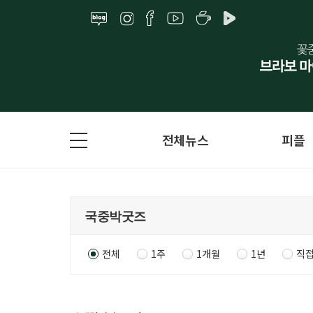
전체뉴스
피플
전체
1주
1개월
1년
직