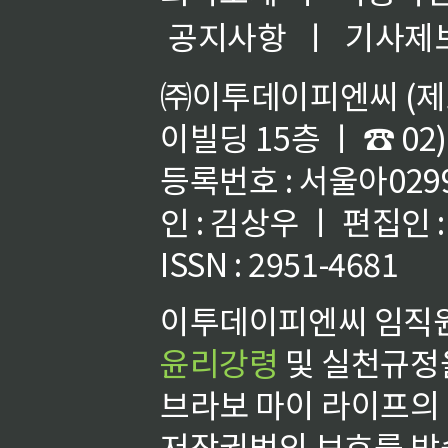
공지사항
ㅣ
기사제
㈜이투데이피엔씨 (제호
이빌딩 15층 ㅣ ☎ 02)
등록번호 : 서울아02992
인 : 김상우 ㅣ 편집인
ISSN : 2951-4681
이투데이피엔씨 임직원
윤리강령
및 실천규정을
브라보 마이 라이프의
저작권법의 보호를 받