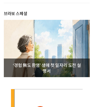
발간
브라보 스페셜
‘경험 無도 환영’ 생애 첫 일자리 도전 설
명서