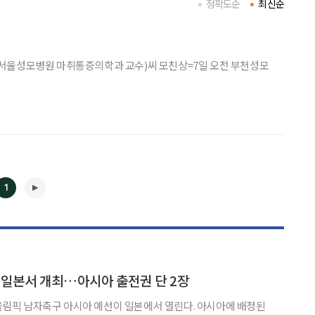
정확도순
최신순
서울성모병원 마취통증의학과 교수)씨 모친상=7일 오전 부천성모
1
◀
▶
 일본서 개최…아시아 출전권 단 2장
) 올림픽 남자축구 아시아 예선이 일본에서 열린다. 아시아에 배정된