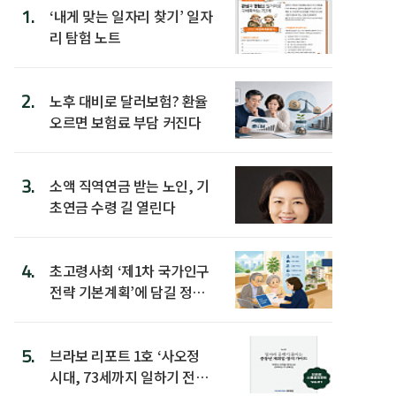
1.
‘내게 맞는 일자리 찾기’ 일자
리 탐험 노트
2.
노후 대비로 달러보험? 환율
오르면 보험료 부담 커진다
3.
소액 직역연금 받는 노인, 기
초연금 수령 길 열린다
4.
초고령사회 ‘제1차 국가인구
전략 기본계획’에 담길 정책
은
5.
브라보 리포트 1호 ‘사오정
시대, 73세까지 일하기 전략’