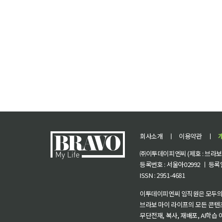
회사소개
ㅣ
이용약관
ㅣ
㈜이투데이피엔씨 (제호 : 브라보 마
등록번호 : 서울아02992 ㅣ 등록일자
ISSN : 2951-4681
이투데이피엔씨 임직원은 모두의
브라보 마이 라이프의 모든 콘텐
무단전재, 복사, 재배포, AI학습