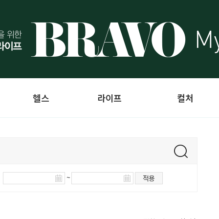
헬스
라이프
컬처
~
적용