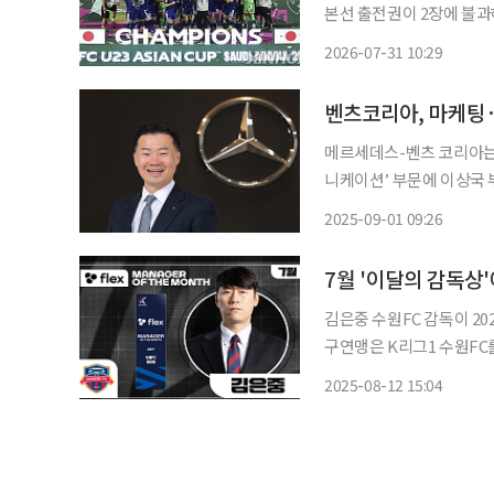
본선 출전권이 2장에 불과해 결
(AFC)은 30일(현지시간)
2026-07-31 10:29
최국으로 확정했다. 이 대
벤츠코리아, 마케팅
메르세데스-벤츠 코리아는 
니케이션’ 부문에 이상국 
임했다고 밝혔다. 이 부사장은 2003년 메르세데스-벤츠 코리아에 입사한 이후 세일즈 및 마
2025-09-01 09:26
케팅, 네트워크 개발 등 다
7월 '이달의 감독상
김은중 수원FC 감독이 2025시
구연맹은 K리그1 수원FC를
다고 12일 밝혔다. 김은중 감독이 이끄는 수원FC는 7월 열린 세 경기에서 전승을 기록하며 무
2025-08-12 15:04
패행진을 달렸다. 7월 수원