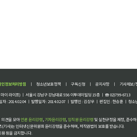
개인정보처리방침
ㅣ
청소년보호정책
ㅣ
구독신청
ㅣ
공지사항
ㅣ
기사제보/
이 라이프) ㅣ 서울시 강남구 강남대로 556 이투데이빌딩 15층 ㅣ ☎ 02)799-6713
 : 2014.02.04 ㅣ 발행일자 : 2014.02.07 ㅣ 발행인 : 김상우 ㅣ 편집인 : 한승훈 ㅣ
 의견을 모아
언론 윤리강령
,
기자윤리강령
,
임직원 윤리강령
및 실천규정을 제정, 준수하
츠(기사)는 인터넷신문위원회 윤리강령을 준수하며, 저작권법의 보호를 받습니다.
 이용 등을 금지합니다.