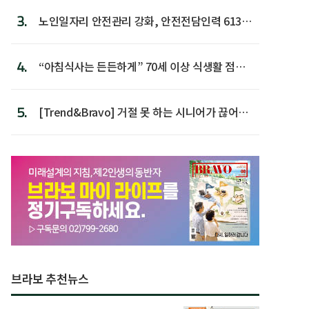
3.
노인일자리 안전관리 강화, 안전전담인력 613명
첫 배치
4.
“아침식사는 든든하게” 70세 이상 식생활 점수
가장 높아
5.
[Trend&Bravo] 거절 못 하는 시니어가 끊어야
할 행동 5
브라보 추천뉴스