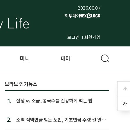
2026.08.07
로그인
회원가입
머니
테마
브라보 인기뉴스
가
1.
설탕 vs 소금, 콩국수를 건강하게 먹는 법
가
2.
소액 직역연금 받는 노인, 기초연금 수령 길 열린
다