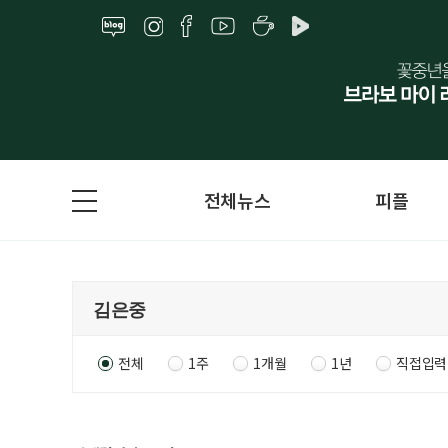
전체뉴스
피플
전체
1주
1개월
1년
직접입력