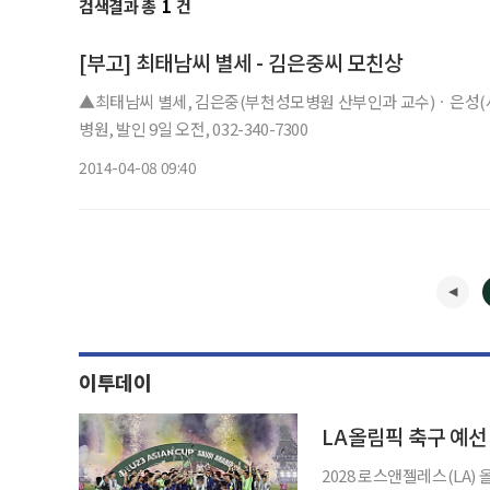
검색결과 총
1
건
[부고] 최태남씨 별세 - 김은중씨 모친상
▲최태남씨 별세, 김은중(부천성모병원 산부인과 교수)ㆍ은성(
병원, 발인 9일 오전, 032-340-7300
2014-04-08 09:40
이투데이
LA올림픽 축구 예선
2028 로스앤젤레스(LA