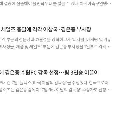
승에 진출해야 올림픽 무대를 밟을 수 있다. 아시아축구연맹
 집행위원회를 열고 일본을 2028 AFC 23세 이하(U-23) 아시안컵 개
회는 LA올림픽 남자축구 아시아 예선을 겸한
·세일즈 총괄에 각각 이상국·김은중 부사장
각 부문의 전문성과 효율성을 강화하고자 ‘디지털, 마케팅 및 커뮤
부사장을, 제품 및 세일즈’ 부문에 김은중 부사장을 1일부로 각각 선
양한 부문을 거쳤다. 2016년부터 네트워크 및 트레
'에 김은중 수원FC 감독 선정…팀 3연승 이끌어
즌 7월 '플렉스(flex) 이달의 감독상'을 수상했다. 한국프로축
 이끄는 김은중 감독이 '7월 flex 이달의 감독상' 수상자로 선정됐
FC가 얻은 승점 9점은 같은 기간