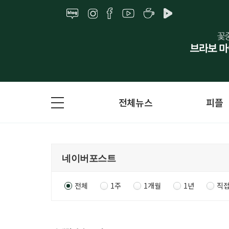
전체뉴스
피플
전체
1주
1개월
1년
직