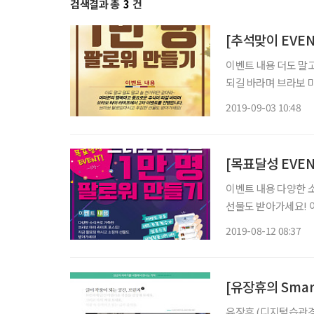
검색결과 총
3
건
[추석맞이 EVEN
이벤트 내용 더도 말
되길 바라며 브라보 마이 라이프에서 2차 이벤트를 진행합니다. 브라보 팔로잉하시고 푸짐한
선물도 받아가세요! 이벤트 기간 2019년 9월 2일 오전 10시 ~ 9일 23일 오후 6시 이벤트 경품
2019-09-03 10:48
① 브라보 마이 라이프
[목표달성 EVEN
이벤트 내용 다양한 
선물도 받아가세요! 이벤
쇠 점찍고 옹녀’ 8월 3
2019-08-12 08:37
② 브라보 마이 라이프
[유장휴의 Smar
유장휴 (디지털습관경영연구소 소