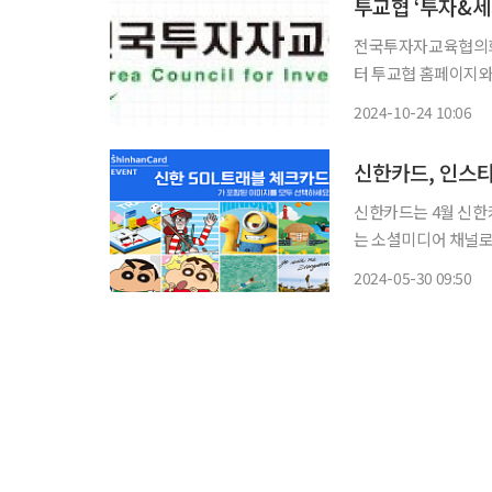
투교협 ‘투자&세
전국투자자교육협의회(투
터 투교협 홈페이지와
시한다고 밝혔다.
2024-10-24 10:06
신한카드, 인스타
신한카드는 4월 신한
는 소셜미디어 채널로 자리매김했다고 
북, 네이버 포스트, 블로
2024-05-30 09:50
타그램은 현재 국내 7