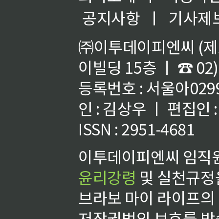
공지사항
ㅣ
기사제
㈜이투데이피엔씨 (제호
이빌딩 15층 ㅣ ☎ 02)
등록번호 : 서울아02992
인 : 김상우 ㅣ 편집인
ISSN : 2951-4681
이투데이피엔씨 임직원
윤리강령
및 실천규정을
브라보 마이 라이프의
저작권법의 보호를 받