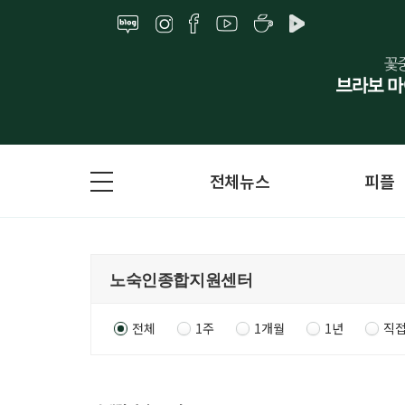
전체뉴스
피플
전체
1주
1개월
1년
직