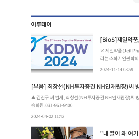
이투데이
[BioS]제일약품
× 제일약품(Jeil P
리는 소화기연관학회 국제학
2024)’에 참가한다
2024-11-14 08:59
한소화기학회, 대한
[부음] 최창선(NH투자증권 NH인재원장)씨 
▲ 김진구 씨 별세, 최창선(NH투자증권 NH인재원장)씨 빙
승화원. 031-961-9400
2024-04-02 11:43
"내 딸이 왜 여