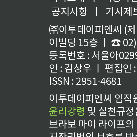
공지사항
ㅣ
기사제
㈜이투데이피엔씨 (제호
이빌딩 15층 ㅣ ☎ 02)
등록번호 : 서울아02992
인 : 김상우 ㅣ 편집인
ISSN : 2951-4681
이투데이피엔씨 임직원
윤리강령
및 실천규정을
브라보 마이 라이프의
저작권법의 보호를 받