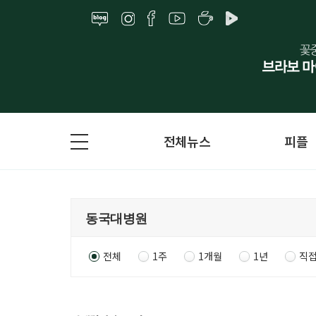
전체뉴스
피플
전체
1주
1개월
1년
직