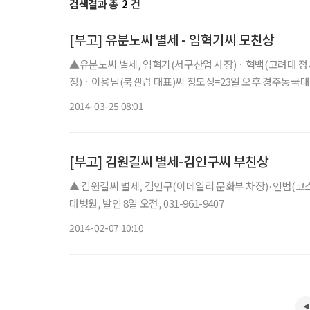
검색결과 총
2
건
[부고] 유분노씨 별세 - 임혁기씨 모친상
▲유분노씨 별세, 임혁기(서구산업 사장)ㆍ혁백(고려대 
장)ㆍ이용남(북갤럽 대표)씨 장모상=23일 오후 경주동국대병원, 
2014-03-25 08:01
[부고] 김원길씨 별세-김인구씨 부친상
▲ 김원길씨 별세, 김인구(이데일리 문화부 차장)·인범(코스
대병원, 발인 8일 오전, 031-961-9407
2014-02-07 10:10