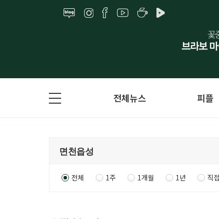
전체뉴스
피플
전체
1주
1개월
1년
직