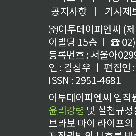
공지사항
ㅣ
기사제
㈜이투데이피엔씨 (제호
이빌딩 15층 ㅣ ☎ 02)
등록번호 : 서울아02992
인 : 김상우 ㅣ 편집인
ISSN : 2951-4681
이투데이피엔씨 임직원
윤리강령
및 실천규정을
브라보 마이 라이프의
저작권법의 보호를 받