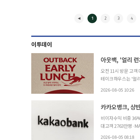
1
2
3
4
이투데이
아웃백, '얼리 런
오전 11시 방문 고객 
테이크하우스는 '얼리 
5000건을 돌파했다고 5일 밝혔다. 이번 프로그램은 아웃
2026-08-05 10:26
회원을 대상으로 7월 
◀
카카오뱅크, 상반
비이자수익 비중 36
대고객 2763만명·MAU 2032만명
성했다. 견조한 고객
2026-08-05 08:18