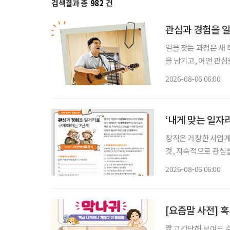
검색결과 총
982
건
관심과 경험을 
일을 찾는 과정은 새
을 남기고, 어떤 관심
그대로 이어가려는 사
2026-08-06 06:00
람, 자신이 변화시킬
‘내게 맞는 일자
창직은 거창한 사업계
것, 지속적으로 관심을 가
동부·한국고용정보원 ‘
2026-08-06 06:00
재구성. STEP 
[요즘말 사전] 혹
짧고 간단해 보여도 