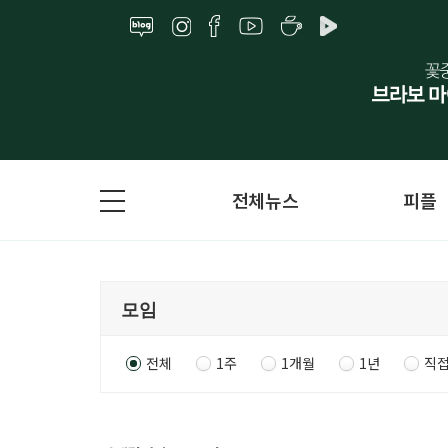
전체뉴스
피플
전체
1주
1개월
1년
직