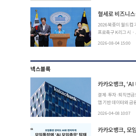
업자 금융과 플랫폼 사업을 확
기순이
혈세로 비즈니스
2026 북중미 월드
프로축구 K리그 시ㆍ도민
소와 ‘검사를 검사하
2026-08-04 15:00
넥스블록
카카오뱅크, ‘A
결제·투자·퇴직연금으
앱 기반 데이터와 금융
이어 몽골 공식화…원화 스
2026-04-08 10:07
지능(AI) 기반 금융
카카오뱅크, 모임