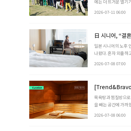
에는 더 뜨거운 열기가
명)이 한자리에 모여 실력을 겨
2026-07-11 06:00
배 강남3구 파크골프
日 시니어, “결혼
일본 시니어의 노후 인
나왔다. 혼자 외출하
는 인식보다 서로의 
2026-07-08 07:00
감은 약해졌고, 스스
[Trend&Bra
목욕탕과 찜질방으로 
을 빼는 공간에 가까웠
간으로 의미가 넓어지고 있다. 사우나를 즐기는 방식이 다양해지면
2026-07-08 06:00
닝 후 사우나를 즐기는