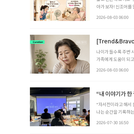
아가 보자! 신조어를
은 기운이 더해진다. “오늘은 왜 이렇게 나가기 싫지?” 약속을 잡을 때만 해도 괜찮았다. 병원
2026-08-03 06:00
예약도 하고, 친구와
[Trend&Bra
나이가 들수록 주변 
가족에게 도움이 되고
속 맞춰주다 보면 노후 생활의 균형이
2026-08-03 06:00
의 돈거래를 거절하지
“내 이야기가 한
“자서전이라고 해서 
나는 순간을 기록하는 ‘자전적 에
포용협회장인 송민호 
2026-07-30 16:50
공지능(AI) 사용법을