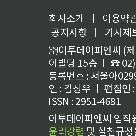
회사소개
ㅣ
이용약
공지사항
ㅣ
기사제
㈜이투데이피엔씨 (제호
이빌딩 15층 ㅣ ☎ 02)
등록번호 : 서울아02992
인 : 김상우 ㅣ 편집인
ISSN : 2951-4681
이투데이피엔씨 임직원
윤리강령
및 실천규정을