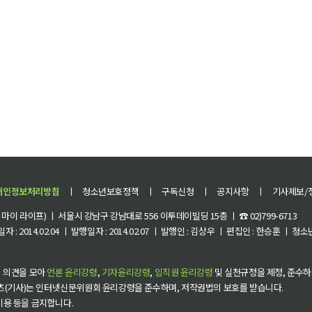
개인정보처리방침
ㅣ
청소년보호정책
ㅣ
구독신청
ㅣ
공지사항
ㅣ
기사제보/
이 라이프) ㅣ 서울시 강남구 강남대로 556 이투데이빌딩 15층 ㅣ ☎ 02)799-6713
 : 2014.02.04 ㅣ 발행일자 : 2014.02.07 ㅣ 발행인 : 김상우 ㅣ 편집인 : 한승훈 ㅣ
 의견을 모아
언론 윤리강령
,
기자윤리강령
,
임직원 윤리강령
및 실천규정을 제정, 준수하
츠(기사)는 인터넷신문위원회 윤리강령을 준수하며, 저작권법의 보호를 받습니다.
 이용 등을 금지합니다.