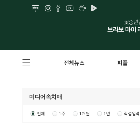
전체뉴스
피플
전체
1주
1개월
1년
직접입력