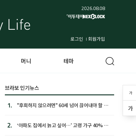
2026.08.08
로그인
회원가입
머니
테마
브라보 인기뉴스
가
1.
"후회하지 않으려면" 60세 넘어 끊어내야 할 사
가
람 1위
2.
‘아파도 집에서 늙고 싶어…’ 고령 가구 40% 노
후 주택이라 어...