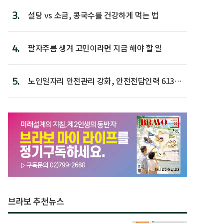
3.
설탕 vs 소금, 콩국수를 건강하게 먹는 법
4.
팔자주름 생겨 고민이라면 지금 해야 할 일
5.
노인일자리 안전관리 강화, 안전전담인력 613명
첫 배치
브라보 추천뉴스