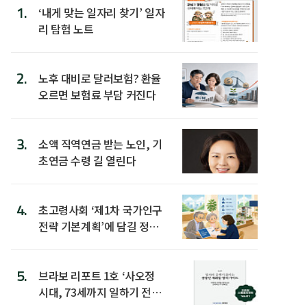
1.
‘내게 맞는 일자리 찾기’ 일자
리 탐험 노트
2.
노후 대비로 달러보험? 환율
오르면 보험료 부담 커진다
3.
소액 직역연금 받는 노인, 기
초연금 수령 길 열린다
4.
초고령사회 ‘제1차 국가인구
전략 기본계획’에 담길 정책
은
5.
브라보 리포트 1호 ‘사오정
시대, 73세까지 일하기 전략’