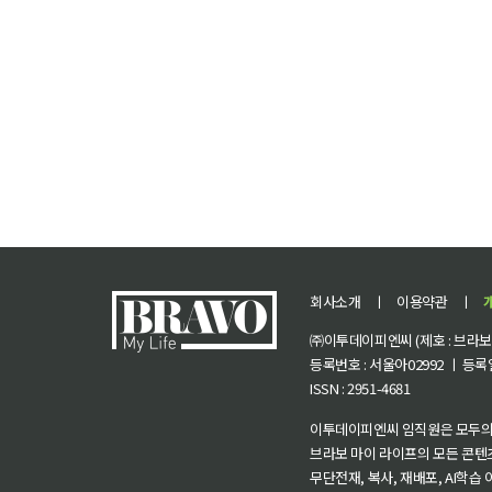
회사소개
ㅣ
이용약관
ㅣ
㈜이투데이피엔씨 (제호 : 브라보 마
등록번호 : 서울아02992 ㅣ 등록일자
ISSN : 2951-4681
이투데이피엔씨 임직원은 모두의
브라보 마이 라이프의 모든 콘텐
무단전재, 복사, 재배포, AI학습