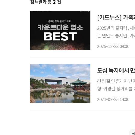
검색결과 총
2
건
[카드뉴스] 가족
2025년의 끝자락,
는 연말도 좋지만, 
다. 서울과 수도권, 
2025-12-23 09:00
트다운 행사가 준비되
도심 녹지에서 만
긴 명절 연휴가 지난 
향·귀경길 장거리를 
편하게 해소할 방법이 있다. 바
2021-09-25 14:00
이 정신 건강에 미치는