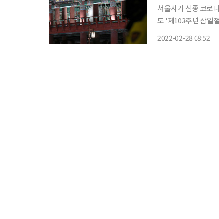
서울시가 신종 코로나
도 '제103주년 삼일절 기념 타
극기 물결행진 등 부
2022-02-28 08:52
종지기'가 직접 33