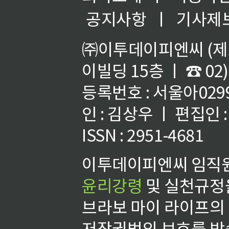
공지사항
ㅣ
기사제
㈜이투데이피엔씨 (제호
이빌딩 15층 ㅣ ☎ 02)
등록번호 : 서울아02992
인 : 김상우 ㅣ 편집인
ISSN : 2951-4681
이투데이피엔씨 임직원
윤리강령
및 실천규정을
브라보 마이 라이프의
저작권법의 보호를 받