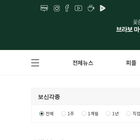
전체뉴스
피플
전체
1주
1개월
1년
직