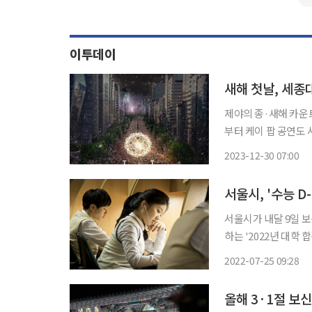
이투데이
새해 첫날, 세종
제야의 종·새해 카운트
부터 케이 팝 공연도 서울 보신각과 세종대로 일대에서 새해를 알리는 종이 울리고 난 뒤 태양
을 형상화한 12m 크기 초대형 
2023-12-30 07:00
터 다음 날 오전 1시
서울시, '수능 D
서울시가 내달 9일 
하는 '2022년 대학 합격기원
의 수능 수험생과 가
2022-07-25 09:28
올해 3·1절 보