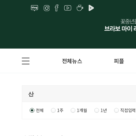
전체뉴스
피플
전체
1주
1개월
1년
직접입력