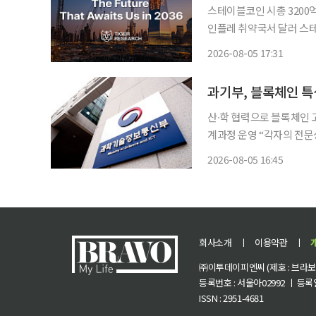
스테이블코인 시총 3200억
인플레 취약국서 달러 스테
산거래·체인 통합·AI 에이전트 유
2026-08-05 17:31
발간한 ‘2036년, 10년
과기부, 블록체인 특성
산∙학 협력으로 블록체인 
계과정 운영 “각자의 전문성과 경험
총리 겸 장관 배경훈, 이하
2026-08-05 16:45
블록체인 특성화 대학(원)
회사소개
ㅣ
이용약관
ㅣ
㈜이투데이피엔씨 (제호 : 브라보 마
등록번호 : 서울아02992 ㅣ 등록일자
ISSN : 2951-4681