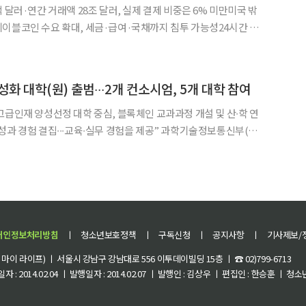
 달러·연간 거래액 28조 달러, 실제 결제 비중은 6% 미만미국 밖
이블코인 수요 확대, 세금·급여·국채까지 침투 가능성24시간 자
료 호출이 향후 10년 구조 변화로 제시 타이거리서치는 4일
 뒤 우리가 마주할 세상’ 리포트에서 블록체인
화 대학(원) 출범∙∙∙2개 컨소시엄, 5개 대학 참여
고급인재 양성선정 대학 중심, 블록체인 교과과정 개설 및 산∙학 연
 결집∙∙∙교육∙실무 경험을 제공” 과학기술정보통신부(부
 과기부)는 한국인터넷진흥원(KISA, 원장 이상중)과 함께 ‘2026년
 지원사업’ 수행기관으로 2개 컨소시엄을 선정
개인정보처리방침
ㅣ
청소년보호정책
ㅣ
구독신청
ㅣ
공지사항
ㅣ
기사제보/
이 라이프) ㅣ 서울시 강남구 강남대로 556 이투데이빌딩 15층 ㅣ ☎ 02)799-6713
 : 2014.02.04 ㅣ 발행일자 : 2014.02.07 ㅣ 발행인 : 김상우 ㅣ 편집인 : 한승훈 ㅣ