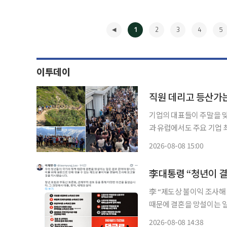
1
2
3
4
5
이투데이
직원 데리고 등산가
기업의 대표들이 주말을 맞
과 유럽에서도 주요 기업 
처럼 번지고 있다. 거액을
2026-08-08 15:00
임스(
◀
李대통령 “청년이 결
李 “제도상 불이익 조사해 보고할 것을 지시” 이재명 
때문에 결혼을 망설이는 일은 결코 없어야
위터)에 "청년들이 국가 
2026-08-08 14:38