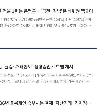
익을 면밀히 조사해 보고할 것을 지시했다"면서
회전율 1위는 은평구⋯'금천·강남'은 하위권 맴돌아
평 0.72%·중랑 0.65% 상단권금천(0.24%)·강남(0.25%) 손바
기정보광장 집합건물
 결과 올해 7월 서울 25개 자치구
안, 풀링·거래한도·정형증권 로드맵 제시
’ 허용 검토…자산 교체·평가·수익 배분 기준 주목 일반투자자 장외
존 샌드박스보다 상향될지 관심 장외거래소 인가·기존 사업자 지위
산을 묶어 하나의 토큰증권으로
g)’ 허용 범위와 일반투자자의 장외거래 한도, 비정형 증권
[타이거리서치] "2036년 블록체인 승부처는 결제·자산거래·기계경제 재편"