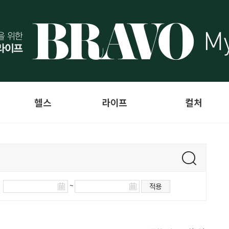
헬스
라이프
컬처
~
적용