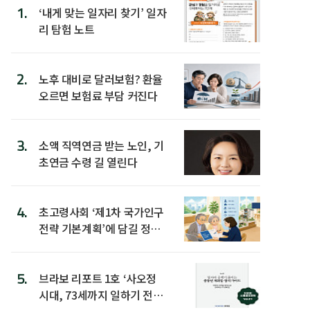
1.
‘내게 맞는 일자리 찾기’ 일자
리 탐험 노트
2.
노후 대비로 달러보험? 환율
오르면 보험료 부담 커진다
3.
소액 직역연금 받는 노인, 기
초연금 수령 길 열린다
4.
초고령사회 ‘제1차 국가인구
전략 기본계획’에 담길 정책
은
5.
브라보 리포트 1호 ‘사오정
시대, 73세까지 일하기 전략’