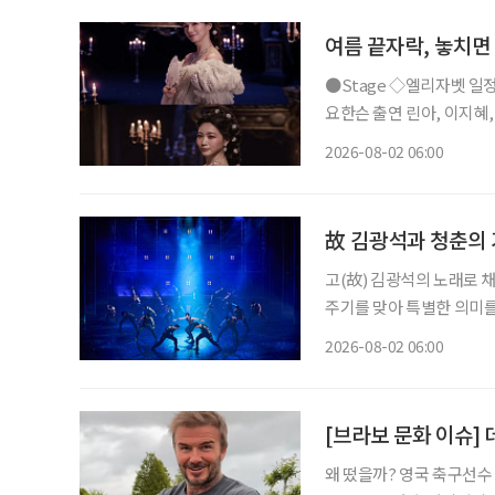
여름 끝자락, 놓치면
●Stage ◇엘리자벳 일정 8월 16일 ~ 11월 15일 장소 블루스퀘어 우리은행홀 연출 로버트
요한슨 출연 린아, 이지혜, 이지
리자벳’은 오스트리아 황후
2026-08-02 06:00
를 향한 갈망, 초월적 존재 ‘
故 김광석과 청춘의 
고(故) 김광석의 노래로 채
주기를 맞아 특별한 의미를
러져 청춘의 추억을 소환한
2026-08-02 06:00
될 것이다. ◇공연 
[브라보 문화 이슈] 
왜 떴을까? 영국 축구선수 데이비드 베컴(51)이 최근 인스타그램을 통해 공개한 일상이 화제