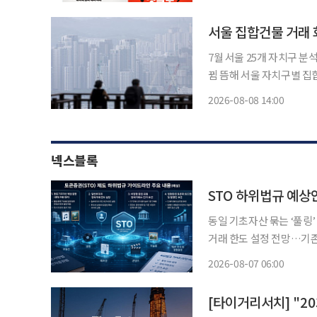
겪을 수 있는 제도상 불이
서울 집합건물 거래 
7월 서울 25개 자치구 분석은
뀜 뜸해 서울 자치구별 집합건물(아파트·다세대 등) 매매 시장의 '손바뀜' 속도가 구마다 큰
차이를 보이는 것으로 나타났다. 8일 부동산 정보 앱 집품이 대법원 등
2026-08-08 14:00
거래 회전율 데이터를 분석한
넥스블록
STO 하위법규 예상
동일 기초자산 묶는 ‘풀링
거래 한도 설정 전망…기
정비…정형증권 토큰화도 단계적 추진 동일한 종류의 기초자
2026-08-07 06:00
발행하는 ‘풀링(Poolin