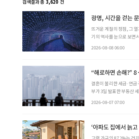
검색결과 총
3,620
건
광명, 시간을 걷는 
뜨거운 계절의 정점, 그 열
기의 역사를 눈으로 보면서 
광명시다. 요즘 여가 활동이나 휴식의 트렌드가 세대별로 달라졌다. 그저 어딘가로 떠난다는
2026-08-08 06:00
식의 여행보다는 자신이 
“해로하면 손해?” 8
결혼이 불리한 세금·연금 구
부가 3일 발표한 부동산 
맞추면서, 각각 집 한 채
2026-08-07 07:00
‘아파도 집에서 늙고
고령 가구의 87.2%는 