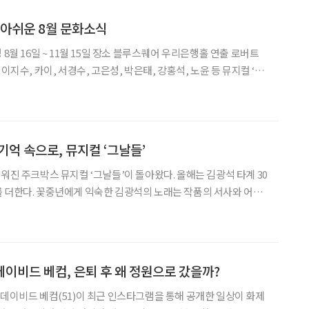
 아쉬운 8월 문화소식
수, 카이, 서경수, 고은성, 박은태, 강홍석, 노윤 등 뮤지컬 ‘엘
 엘리자벳의 삶을 바탕으로 황실의 화려함 뒤에 숨은 고독과 자유
죽음(Der Tod)’
기억 속으로, 뮤지컬 ‘그날들’
워진 주크박스 뮤지컬 ‘그날들’이 돌아왔다. 올해는 김광석 타계 30
 더한다. 꽃중년에게 익숙한 김광석의 노래는 작품의 서사와 어우
다. 잊고 지냈던 사랑과 우정, 그리고 꿈을 다시 꺼내보는 시간이
소개 일정 8월 23일까지 장소 디큐브 링크아
데이비드 베컴, 은퇴 후 왜 정원으로 갔을까?