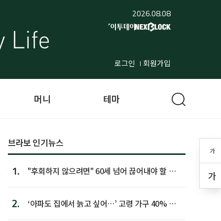
2026.08.08
로그인
회원가입
머니
테마
브라보 인기뉴스
가
1.
"후회하지 않으려면" 60세 넘어 끊어내야 할 사
가
람 1위
2.
‘아파도 집에서 늙고 싶어…’ 고령 가구 40% 노
후 주택이라 어...