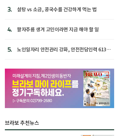
3.
설탕 vs 소금, 콩국수를 건강하게 먹는 법
4.
팔자주름 생겨 고민이라면 지금 해야 할 일
5.
노인일자리 안전관리 강화, 안전전담인력 613명
첫 배치
브라보 추천뉴스