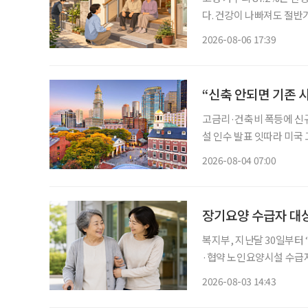
다. 건강이 나빠져도 절반
정책은 시설 입소와 신규 
2026-08-06 17:39
퇴원 후 임시 거처, 방문
“신축 안되면 기존 
고금리·건축비 폭등에 신규 개발 ‘스톱’ 입주율 90% 육박, 신규
설 인수 발표 잇따라 미국 고령자 주거시설 시장에 지각변동이 나타나고 있다. 고령화로 입주
수요는 빠르게 늘지만 신규
2026-08-04 07:00
지연되자 투자사들은 새 시
장기요양 수급자 대
복지부, 지난달 30일부터
·협약 노인요양시설 수급자 
원 정부가 병원 이동부터 진료, 약 수령, 귀가까지 전 과정을 지원하는 '장기요양 병원동행 시
2026-08-03 14:43
범사업'