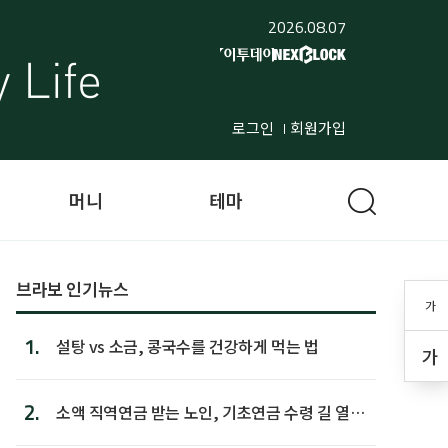
2026.08.07
로그인
회원가입
머니
테마
브라보 인기뉴스
가
1.
설탕 vs 소금, 콩국수를 건강하게 먹는 법
가
2.
소액 직역연금 받는 노인, 기초연금 수령 길 열린
다