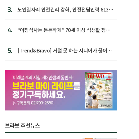
3.
노인일자리 안전관리 강화, 안전전담인력 613명
첫 배치
4.
“아침식사는 든든하게” 70세 이상 식생활 점수
가장 높아
5.
[Trend&Bravo] 거절 못 하는 시니어가 끊어야
할 행동 5
브라보 추천뉴스