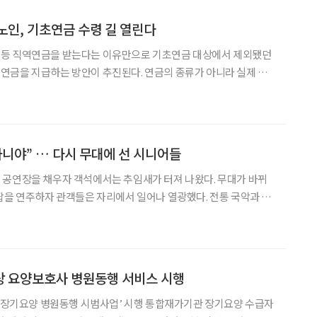
노인, 기초연금 수령 길 열린다
등 직역연금을 받는다는 이유만으로 기초연금 대상에서 제외됐던
연금을 지급하는 방안이 추진된다. 연금의 종류가 아니라 실제 받
기준으로 수급 여부를 판단하자는 취지다. 백선희 조국혁신당
자도 일정한 소득·재산 요건을 충족하면 기초연금을 받을 수 있도
아니야” … 다시 무대에 선 시니어들
 공연장을 채우자 객석에서는 추임새가 터져 나왔다. 무대가 바뀌
팝을 연주하자 관객들은 자리에서 일어나 열광했다. 전통 국악과 록
들이 나이를 잊은 무대로 관객들의 박수를 받았다. 대한은퇴자
) 시니어문화예술단은 지난달 31일 서울 광진구 광진정보도
상 요양보호사 병원동행 서비스 시행
 ‘장기요양 병원동행 시범사업’ 시행 통합재가기관 장기요양 수급자