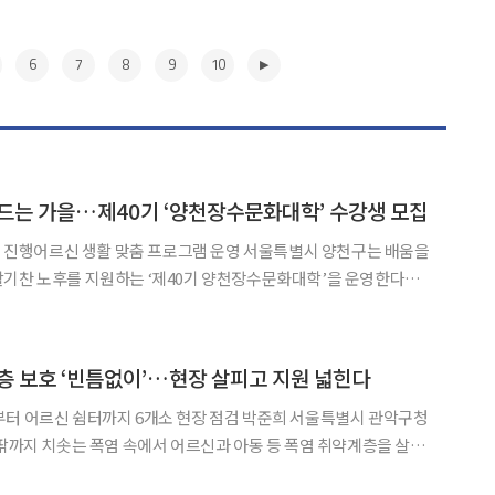
6
7
8
9
10
드는 가을…제40기 ‘양천장수문화대학’ 수강생 모집
르신 생활 맞춤 프로그램 운영 서울특별시 양천구는 배움을
활기찬 노후를 지원하는 ‘제40기 양천장수문화대학’을 운영한다고
센터 등 9개 동에서 10주 과정으로 운영된다.
▶
층 보호 ‘빈틈없이’…현장 살피고 지원 넓힌다
쉼터까지 6개소 현장 점검 박준희 서울특별시 관악구청
안팎까지 치솟는 폭염 속에서 어르신과 아동 등 폭염 취약계층을 살피
활가정,