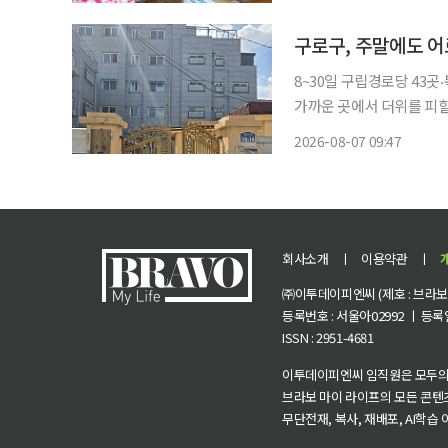
노숙인 자활시설 ‘대한성공
구로구, 주말에도 어
8~30일 구립경로당 43곳‧복지관 4개 확대 서울특별시
가까운 곳에서 더위를 피할 수
구는 이달 8일부터 30일까
2026-08-07 09:47
도 운영한다. 구
회사소개
ㅣ
이용약관
ㅣ
㈜이투데이피엔씨 (제호 : 브라보 마
등록번호 : 서울아02992 ㅣ 등록일자
ISSN : 2951-4681
이투데이피엔씨 임직원은 모두의
브라보 마이 라이프의 모든 콘텐
무단전재, 복사, 재배포, AI학습