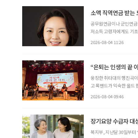
소액 직역연금 받는 
공무원연금이나 군인연금 
저소득 고령자에게도 기초
는 연금액과 소득·재산 수준을 
2026-08-04 11:26
의원은 소액 직역연금 수급
록
“은퇴는 인생의 끝 
웅장한 취타대의 행진곡이
고 록밴드가 익숙한 올드 
음악을 넘나든 시니어 예술인
2026-08-04 09:46
협회(KARP·대표 주명룡
장기요양 수급자 대
복지부, 지난달 30일부터