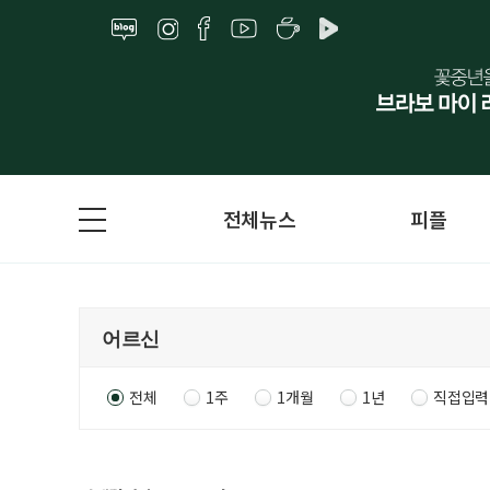
전체뉴스
피플
전체
1주
1개월
1년
직접입력