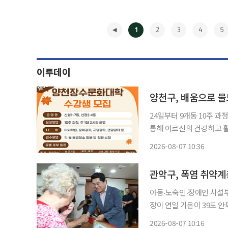
1
2
3
4
5
이투데이
양천구, 배움으로 물
24일부터 9개동 10주 과정 진행어
통해 어르신의 건강하고 
7일 밝혔다. 올해 하반기 제40기 양천장수문화대학은 이달 24일부터 11월 12일까지 신월
2026-08-07 10:36
1~7동, 신정 3‧4동 주민
◀
관악구, 폭염 취약계
아동‧노숙인‧장애인 시설부터 어르신 
장이 연일 기온이 39도 
기 위해 현장 점검에 나섰다. 7일 서울 관악구에 따르면 전날 박 구청장은 아동 공동생
2026-08-07 10:16