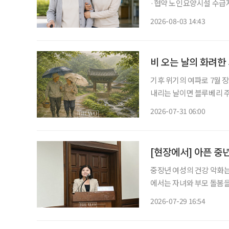
·협약 노인요양시설 수급자 
원 정부가 병원 이동부터 진료, 약 수령, 귀가까지 전 과정을 지원하는 '장기요양 병원동행 시
2026-08-03 14:43
범사업'
비 오는 날의 화려한
기후 위기의 여파로 7월 
내리는 날이면 블루베리 주인장과 함
일·일요일이 쉬는 날이란 생
2026-07-31 06:00
휴일이 됐다. 물론 비도 비
[현장에서] 아픈 중
중장년 여성의 건강 악화는
에서는 자녀와 부모 돌봄을
발생한다. 여성 건강을 개
2026-07-29 16:54
는 