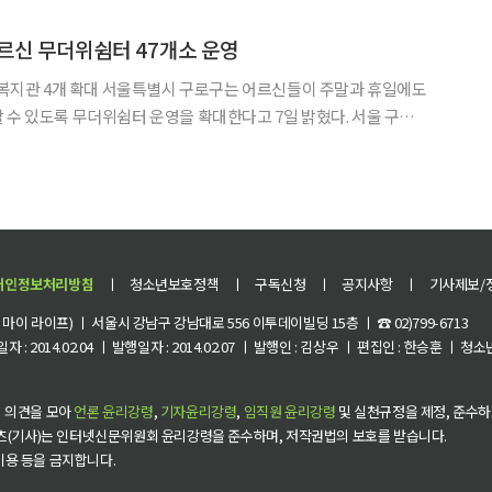
회살림터’, 장애인 보호작업장, ‘강감찬 샘물’ 생수
르신 무더위쉼터 47개소 운영
 구로구는 어르신들이 주말과 휴일에도
 있도록 무더위쉼터 운영을 확대한다고 7일 밝혔다. 서울 구로
지 구립경로당 43개소와 복지관 4개소 등 총 47곳을 주말과 휴일에
립경로당은 휴일 오전 9시부터 오후 6시까지 문을 열며,
개인정보처리방침
ㅣ
청소년보호정책
ㅣ
구독신청
ㅣ
공지사항
ㅣ
기사제보/
이 라이프) ㅣ 서울시 강남구 강남대로 556 이투데이빌딩 15층 ㅣ ☎ 02)799-6713
 : 2014.02.04 ㅣ 발행일자 : 2014.02.07 ㅣ 발행인 : 김상우 ㅣ 편집인 : 한승훈 ㅣ
 의견을 모아
언론 윤리강령
,
기자윤리강령
,
임직원 윤리강령
및 실천규정을 제정, 준수하
츠(기사)는 인터넷신문위원회 윤리강령을 준수하며, 저작권법의 보호를 받습니다.
 이용 등을 금지합니다.