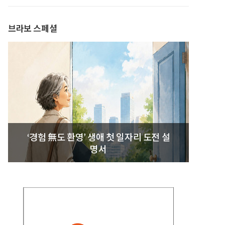
발간
브라보 스페셜
‘경험 無도 환영’ 생애 첫 일자리 도전 설
명서