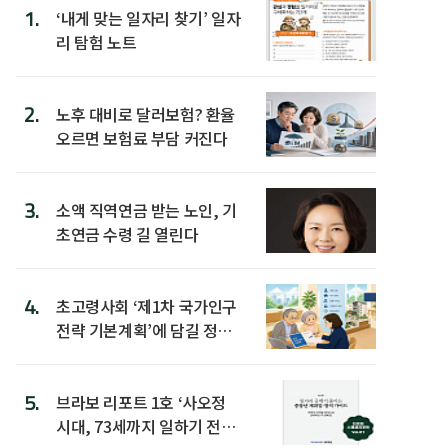
1.
‘내게 맞는 일자리 찾기’ 일자
리 탐험 노트
2.
노후 대비로 달러보험? 환율
오르면 보험료 부담 커진다
3.
소액 직역연금 받는 노인, 기
초연금 수령 길 열린다
4.
초고령사회 ‘제1차 국가인구
전략 기본계획’에 담길 정책
은
5.
브라보 리포트 1호 ‘사오정
시대, 73세까지 일하기 전략’