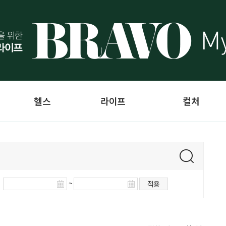
헬스
라이프
컬처
~
적용