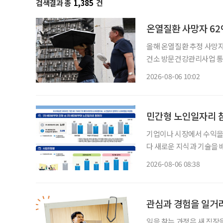
검색결과 총
1,385
건
온열질환 사망자 62
올해 온열질환 추정 사망자 
건소 방문건강관리사업 통해 폭염 취약 고
자 절반 이상이 80세 이
2026-08-06 10:02
민간형 노인일자리 참
기업이나 시장에서 수익을
다 새로운 지식과 기술을 
소득 지원에 그치지 않고
2026-08-06 08:38
나온다. 한국노인인력
관심과 경험을 일거
일을 찾는 과정은 새 직장