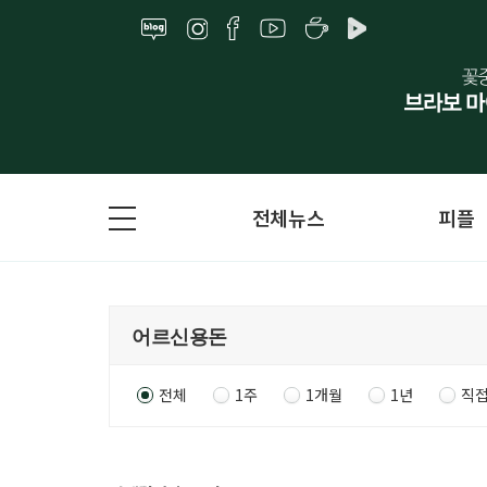
전체뉴스
피플
전체
1주
1개월
1년
직