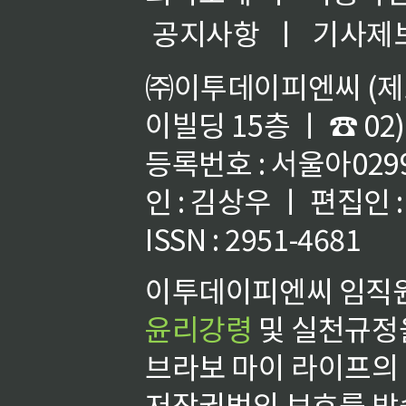
공지사항
ㅣ
기사제
㈜이투데이피엔씨 (제호
이빌딩 15층 ㅣ ☎ 02)
등록번호 : 서울아02992
인 : 김상우 ㅣ 편집인
ISSN : 2951-4681
이투데이피엔씨 임직원
윤리강령
및 실천규정을
브라보 마이 라이프의
저작권법의 보호를 받