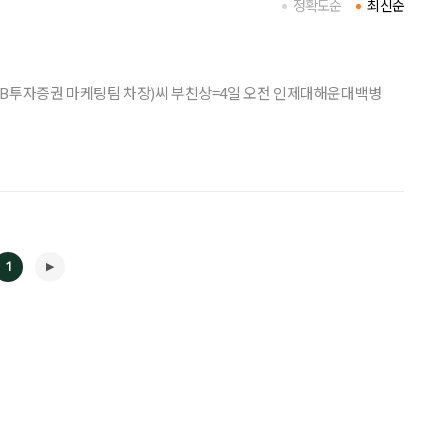
정확도순
최신순
KB투자증권 마케팅팀 차장)씨 부친상=4일 오전 인제대해운대백병
1
◀
▶