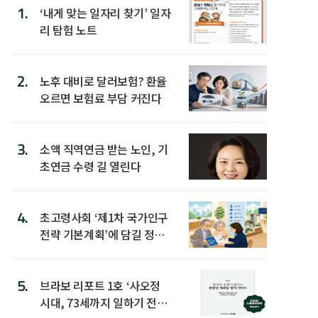
1.
‘내게 맞는 일자리 찾기’ 일자
리 탐험 노트
2.
노후 대비로 달러보험? 환율
오르면 보험료 부담 커진다
3.
소액 직역연금 받는 노인, 기
초연금 수령 길 열린다
4.
초고령사회 ‘제1차 국가인구
전략 기본계획’에 담길 정책
은
5.
브라보 리포트 1호 ‘사오정
시대, 73세까지 일하기 전략’