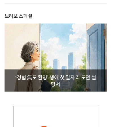
발간
브라보 스페셜
‘경험 無도 환영’ 생애 첫 일자리 도전 설
명서