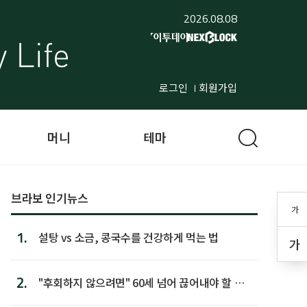
2026.08.08
로그인
회원가입
머니
테마
브라보 인기뉴스
가
1.
설탕 vs 소금, 콩국수를 건강하게 먹는 법
가
2.
"후회하지 않으려면" 60세 넘어 끊어내야 할 사
람 1위