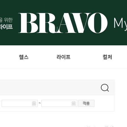
헬스
라이프
컬처
~
적용