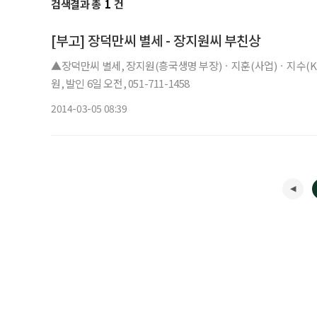
검색결과 총
1
건
[부고] 장덕만씨 별세 - 장지원씨 부친상
▲장덕만씨 별세, 장지원(흥국생명 부장)ㆍ지훈(사업)ㆍ지수(
원, 발인 6일 오전, 051-711-1458
2014-03-05 08:39