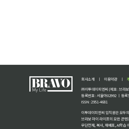
회사소개
ㅣ
이용약관
ㅣ
㈜이투데이피엔씨 (제호 : 브라보 마
등록번호 : 서울아02992 ㅣ 등록일자
ISSN : 2951-4681
이투데이피엔씨 임직원은 모두의
브라보 마이 라이프의 모든 콘텐
무단전재, 복사, 재배포, AI학습