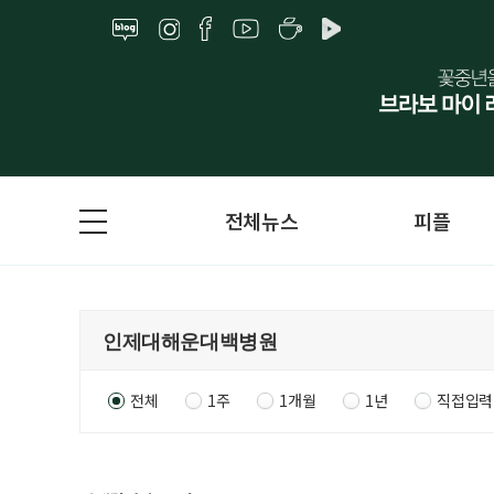
전체뉴스
피플
전체
1주
1개월
1년
직접입력