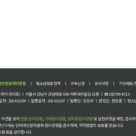
개인정보처리방침
ㅣ
청소년보호정책
ㅣ
구독신청
ㅣ
공지사항
ㅣ
기사제보/
이 라이프) ㅣ 서울시 강남구 강남대로 556 이투데이빌딩 15층 ㅣ ☎ 02)799-6713
 : 2014.02.04 ㅣ 발행일자 : 2014.02.07 ㅣ 발행인 : 김상우 ㅣ 편집인 : 한승훈 ㅣ
 의견을 모아
언론 윤리강령
,
기자윤리강령
,
임직원 윤리강령
및 실천규정을 제정, 준수하
츠(기사)는 인터넷신문위원회 윤리강령을 준수하며, 저작권법의 보호를 받습니다.
 이용 등을 금지합니다.