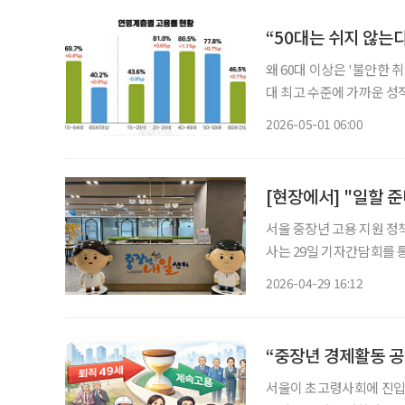
“50대는 쉬지 않는
왜 60대 이상은 '불안한 취업'일까 올해 3월, 50대 이상 중장년·고령
대 최고 수준에 가까운 성적
같은 달보다 24만 2000명
2026-05-01 06:00
[현장에서] "일할 
서울 중장년 고용 지원 정
사는 29일 기자간담회를 통해 
하 중장년내일센터는 전국 
2026-04-29 16:12
다. 생애경력설계, 직업기
“중장년 경제활동 공
서울이 초고령사회에 진입