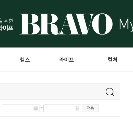
헬스
라이프
컬처
~
적용