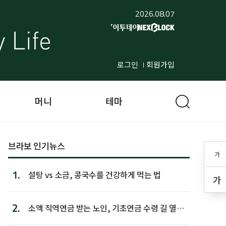
2026.08.07
로그인
회원가입
머니
테마
브라보 인기뉴스
가
1.
설탕 vs 소금, 콩국수를 건강하게 먹는 법
가
2.
소액 직역연금 받는 노인, 기초연금 수령 길 열린
다