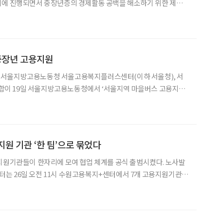
시에 진행되면서 중장년층의 경제활동 공백을 해소하기 위한 제도적
나왔다. 특히 정년 이후에도 안정적으로 일할 수 있는 ’계속고용’
체계를 공공이 먼저 구축해야 한다는 목소리가 나온다. 30일 서울연구원에 따르면
 중장년 고용지원
서울지방고용노동청 서울고용복지플러스센터(이하 서울청), 서
이 19일 서울지방고용노동청에서 ‘서울지역 마을버스 고용지원
업계는 기사들의 고령화와 신규 인력
 부족이 심각해지고 있다. 일부 노선에서는 정상 운행에 차질이 생
지원 기관 ‘한 팀’으로 묶었다
지원기관들이 한자리에 모여 협업 체계를 공식 출범시켰다. 노사발
는 26일 오전 11시 수원고용복지+센터에서 7개 고용지원기관과
역 중장년고용네트워크 협의체’ 발대식을 열고, 중장년 일자리 협력을
화했다고 밝혔다. 이번 협의체는 중장년을 취업으로 연계하고, 기업의 인력난 해