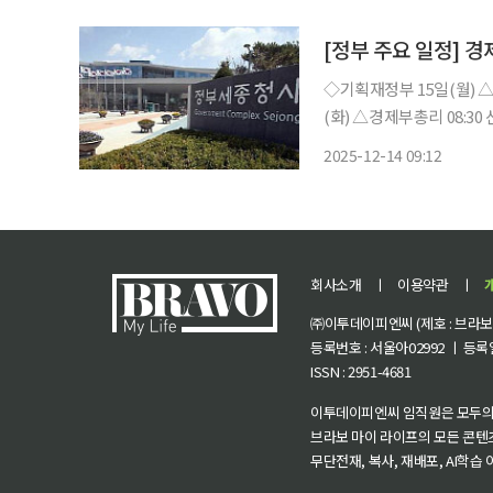
장 박근우 △중
[정부 주요 일정] 경제
◇기획재정부 15일(월) △정부자산 매각 제도개선(안) △2024년 퇴직연금통계 결과 16일
(화) △경제부총리 08:3
무회의(세종청사) △산업
2025-12-14 09:12
째 추진계획 발표 △청년 삶
회사소개
ㅣ
이용약관
ㅣ
㈜이투데이피엔씨 (제호 : 브라보 마
등록번호 : 서울아02992 ㅣ 등록일자
ISSN : 2951-4681
이투데이피엔씨 임직원은 모두의
브라보 마이 라이프의 모든 콘텐
무단전재, 복사, 재배포, AI학습