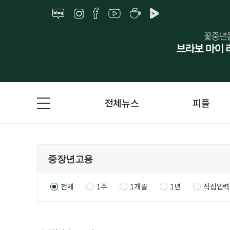
전체뉴스
피플
전체
1주
1개월
1년
직접입력