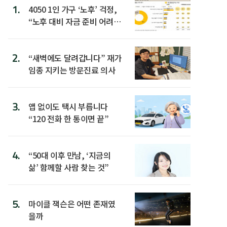
1.
4050 1인 가구 ‘노후’ 걱정,
“노후 대비 자금 준비 어려
워”
2.
“새벽에도 달려갑니다” 재가
임종 지키는 방문진료 의사
3.
앱 없이도 택시 부릅니다
“120 전화 한 통이면 끝”
4.
“50대 이후 만남, ‘지금의
삶’ 함께할 사람 찾는 것”
5.
마이클 잭슨은 어떤 존재였
을까