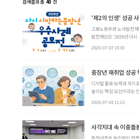
검색결과 총
40
건
'제2의 인생' 성공 
고용노동부와 노사발전재단이
발전재단은 '2026년 다시
시작해 올해로 9회째를 맞
2026-07-07 15:30
중장년 재취업 성공 
디지털 활용 능력과 자기
높이는 핵심 요인이라는 연구 결과가 나왔다. 3일 
실린 ‘중장년층의 디지털 
2026-07-03 11:13
르면, 초고령사회에서 중
사각지대 속 이중돌봄
중장년층을 독립적인 정책 