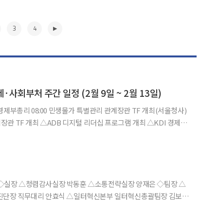
3
4
제·사회부처 주간 일정 (2월 9일 ~ 2월 13일)
십 프로그램 개최 △KDI 경제동
0 2025 회계연도
▶
진단장 직무대리 안효식 △일터혁신본부 일터혁신총괄팀장 김보령
터혁신컨설팅팀장 서현주 △중장년고용전략본부 기업고용지원팀