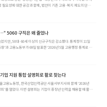
정 필요성에 대한 공감과 함께, 법안이 기존 고용·복지 제도의 단순
 지적이 잇따랐다. 중장년을 복지 지원의 대상으로 볼 것인지, 생애
전환기의 사회적 주체로 볼 것인지부터 정리해야 한다는 의견도 제기됐다. 박
” 5060 구직은 왜 줄었나
었지만, 50대·60세 이상의 신규구직은 감소했다. 통계청이 11일
용동향’과 고용노동부가 69일 발표한 ‘2026년 5월 고용행정 통계로 본
면, 전체 고용지표와 중장년 구직 흐름 사이의 온도차가 드러난다. 5
 1년 전보다 4만 명 줄었고, 15
 기업 지원 통합 설명회로 활로 찾는다
고용노동청, 한국산업인력공단 서울서부지사와 함께 ‘2026년
회’를 열었다. 이번 설명회는 기업이 중장년 인력을 채용할 때 활용
맞춤 인재 매칭, 계속고용 컨설팅, 직업훈련 지원 등을 한자리에서 안
기 위해 마련됐다. 이번 설명회가 중장년 구직자에게 중요한 대목은 기업 지원