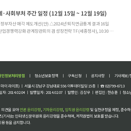
·사회부처 주간 일정 (12월 15일 ~ 12월 19일)
0 산업경쟁력강화 관계장관회의 겸 성장전략 TF(세종청사), 10:30 국
경쟁력강화 관계장관회의 겸성장전략 TF 개최 △초혁신경제 네번
의 질 2025 보고서 발간 △2024년 건설업조사
개인정보처리방침
ㅣ
청소년보호정책
ㅣ
구독신청
ㅣ
공지사항
ㅣ
기사제보/
이 라이프) ㅣ 서울시 강남구 강남대로 556 이투데이빌딩 15층 ㅣ ☎ 02)799-6713
 : 2014.02.04 ㅣ 발행일자 : 2014.02.07 ㅣ 발행인 : 김상우 ㅣ 편집인 : 한승훈 ㅣ
 의견을 모아
언론 윤리강령
,
기자윤리강령
,
임직원 윤리강령
및 실천규정을 제정, 준수하
츠(기사)는 인터넷신문위원회 윤리강령을 준수하며, 저작권법의 보호를 받습니다.
 이용 등을 금지합니다.