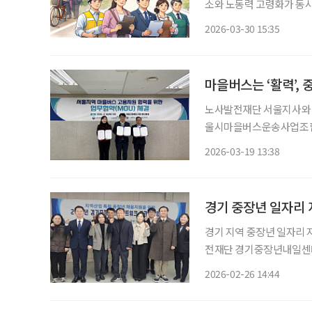
소와 노동력 고령화가 동
대응이 필요하다는 제언이 
2026-03-30 15:35
마을버스는 ‘활력’,
노사발전재단 서울지사와 
울시마을버스운송사업조합
협력’을 위한 업무협약(MOU)을 맺었다. 최근 마을버스 
2026-03-19 13:38
유입 감소가 맞물리며 인력
경기 중장년 일자리 
경기 지역 중장년 일자리 
전재단 경기중장년내일센터
함께 ‘2026년 경기 지
2026-02-26 14:44
본격