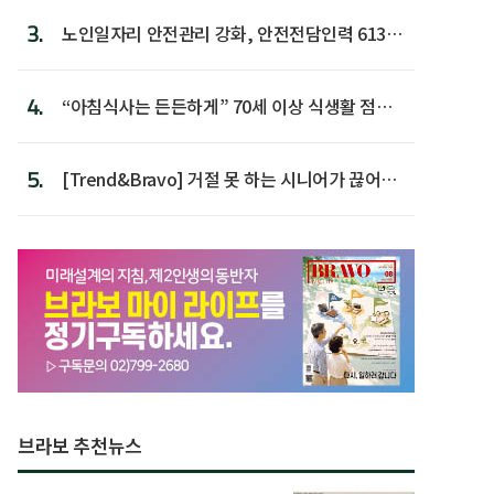
3.
노인일자리 안전관리 강화, 안전전담인력 613명
첫 배치
4.
“아침식사는 든든하게” 70세 이상 식생활 점수
가장 높아
5.
[Trend&Bravo] 거절 못 하는 시니어가 끊어야
할 행동 5
브라보 추천뉴스