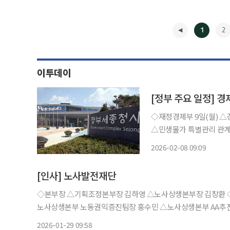
1
2
이투데이
[정부 주요 일정] 경
◇재정경제부 9일(월) △경제부총리 08:00 민생물가 특별관리 관계장관 TF 개최(서울청사)
△민생물가 특별관리 관계장관 TF 개최 △ADB 디지털 리더
향(2026.2) 10일(화) △경제부총리 10:00 국무회의(청와대), 14:00 경제분야 대정부질문(국
2026-02-08 09:09
회) △재경부 2차관 10:0
◀
[인사] 노사발전재단
◇본부장 △기획조정본부장 김하영 △노사상생본부장 김창환 ◇실장 △청렴감사실장 박동훈 △소통전략실장 양재은 ◇팀장 △
노사상생본부 노동권익증진팀장 홍수민 △노사상생본부 AA추
△일터혁신본부 일터혁신지원팀장 홍제희 △일터혁신본부 일
2026-01-29 09:58