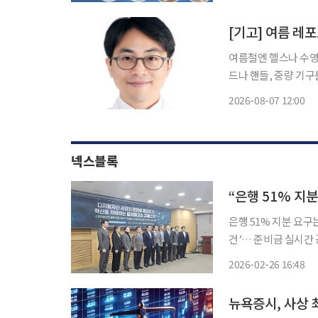
폭염으로 에어컨 사용
[기고] 여름 레
여름철엔 헬스나 수영,
드나 핸들, 중량 기
이다. 단순 근육통으로 오인하
2026-08-07 12:00
터널증후군
넥스블록
“은행 51% 지
은행 51% 지분 요
건’… 준비금 실시간 
남용’ 우려 대응… 가상자산은 성격 달라 디지털
2026-02-26 16:48
른 ‘스테이블코인 발
뉴욕증시, 사상