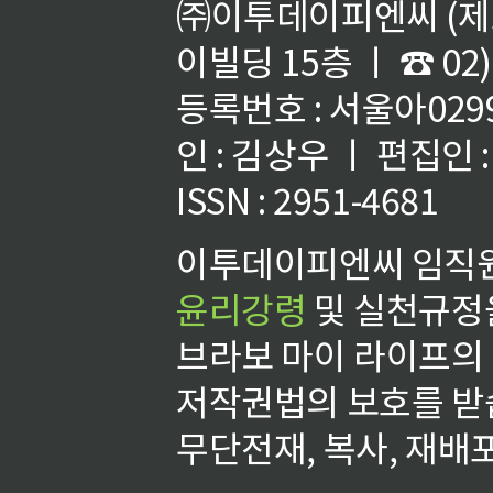
㈜이투데이피엔씨 (제호
이빌딩 15층 ㅣ ☎ 02)
등록번호 : 서울아02992
인 : 김상우 ㅣ 편집인
ISSN : 2951-4681
이투데이피엔씨 임직원
윤리강령
및 실천규정을
브라보 마이 라이프의
저작권법의 보호를 받
무단전재, 복사, 재배포