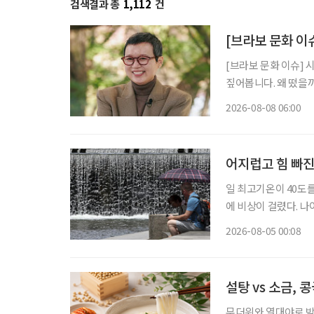
검색결과 총
1,112
건
[브라보 문화 이
[브라보 문화 이슈] 
짚어봅니다. 왜 떴을까? 유방암 투병을 겪고 지난해 방송에 복귀한 개그우먼 박미선이 더욱
단단해진 모습으로 대
2026-08-08 06:00
널에 출연한 그는 방
어지럽고 힘 빠진
일 최고기온이 40도
에 비상이 걸렸다. 
열질환에 더욱 취약하기 때문이다. 4일 기상청에 따르면
2026-08-05 00:08
어지고 있다. 제주시동
설탕 vs 소금,
무더위와 열대야로 밤