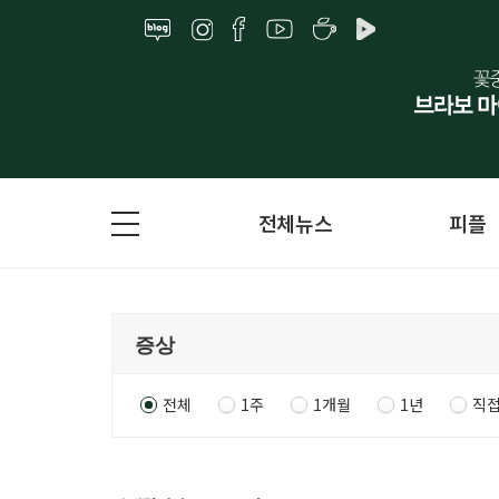
전체뉴스
피플
전체
1주
1개월
1년
직