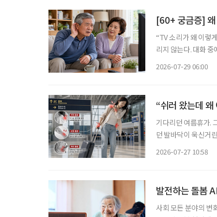
[60+ 궁금증] 
“TV 소리가 왜 이렇게 작지?” 가족은 시끄럽다며 볼륨을 줄이는데,
리지 않는다. 대화 중
얼거리는 것처럼 들린다
2026-07-29 06:00
“쉬러 왔는데 왜
기다리던 여름휴가. 
던 발바닥이 욱신거린
진다. 어렵사리 떠난 여행에서
2026-07-27 10:58
는 ‘레저 시크니스(Lei
발전하는 돌봄 AI
사회 모든 분야의 변