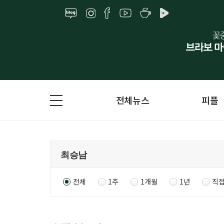
전체뉴스
피플
전체
1주
1개월
1년
직