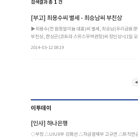
검색결과 총
1
건
[부고] 최용수씨 별세 - 최승남씨 부친상
▶최용수(전 원등알미늄 대표)씨 별세, 최승남(우리금융경
부친상, 한상곤(코트라 스위스무역관장)씨 장인상=11일 오전 삼
2014-03-12 08:19
이투데이
[인사] 하나은행
◇부장 △UIUX부 강화선 △자금결제부 고규연 △퇴직연금사업부 권현주 △자금부 김기현 △AI데이터전략부 김민수 △손님관