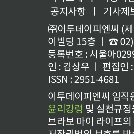
공지사항
ㅣ
기사제
㈜이투데이피엔씨 (제호
이빌딩 15층 ㅣ ☎ 02)
등록번호 : 서울아02992
인 : 김상우 ㅣ 편집인
ISSN : 2951-4681
이투데이피엔씨 임직원
윤리강령
및 실천규정을
브라보 마이 라이프의
저작권법의 보호를 받