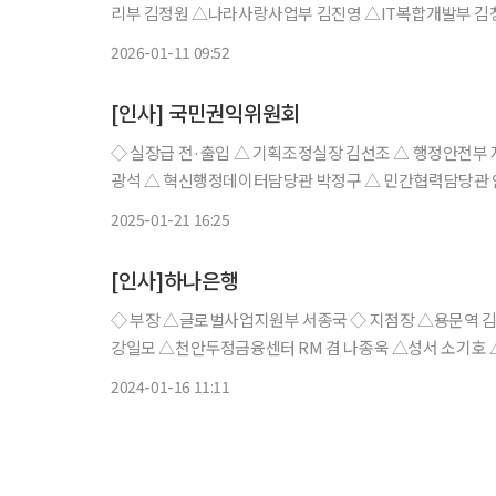
리부 김정원 △나라사랑사업부 김진영 △IT복합개발부 
△직원행복부 김형경 △투자상품부 문경아 △신탁부 문재규
2026-01-11 09:52
[인사] 국민권익위원회
◇ 실장급 전·출입 △ 기획조정실장 김선조 △ 행정안전부 지방자치인재개발원장 안준호 ◇ 과·팀장급 전보 △ 기획재정담당관 김
광석 △ 혁신행정데이터담당관 박정구 △ 민간협력담당관 
탁금지제도과장 안정륜 △ 채용비리통합신고센터장 김용호 
2025-01-21 16:25
[인사]하나은행
◇ 부장 △글로벌사업지원부 서종국 ◇ 지점장 △용문역 김석봉 △전민동 김선영 △갈마동 김수왕 ◇ 부지점장 △울산금융센터
강일모 △천안두정금융센터 RM 겸 나종욱 △성서 소기호 
서면역 RM 겸 한현정 ◇ RM △공덕
2024-01-16 11:11