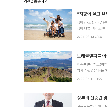
검색결과 총
4
건
“지팡이 짚고 휠
장애인·고령자·영유아 
장애 여행’이라고 한
무장애 여행지라면 얼
2024-06-13 08:36
아봤다. 보행이
트래블헬퍼를 아
제주특별자치도(이하 
약자의 관광을 돕는 ‘
미취업자 중에서 전문
2022-05-11 11:22
리 사업’을 운영한다
정부의 신중년 경
고용노동부(이하 고용