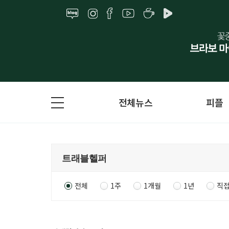
전체뉴스
피플
전체
1주
1개월
1년
직