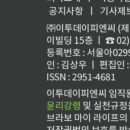
공지사항
ㅣ
기사제
㈜이투데이피엔씨 (제호
이빌딩 15층 ㅣ ☎ 02)
등록번호 : 서울아02992
인 : 김상우 ㅣ 편집인
ISSN : 2951-4681
이투데이피엔씨 임직원
윤리강령
및 실천규정을
브라보 마이 라이프의
저작권법의 보호를 받