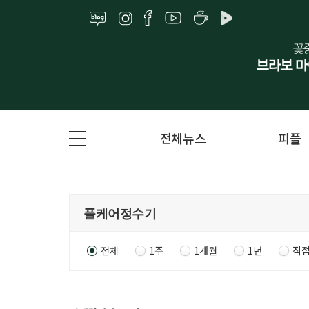
전체뉴스
피플
전체
1주
1개월
1년
직