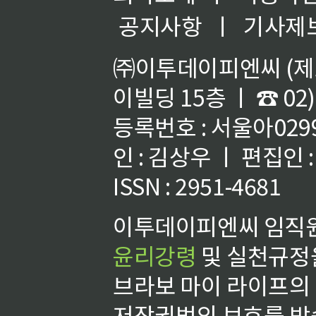
공지사항
ㅣ
기사제
㈜이투데이피엔씨 (제호
이빌딩 15층 ㅣ ☎ 02)
등록번호 : 서울아02992
인 : 김상우 ㅣ 편집인
ISSN : 2951-4681
이투데이피엔씨 임직원
윤리강령
및 실천규정을
브라보 마이 라이프의
저작권법의 보호를 받