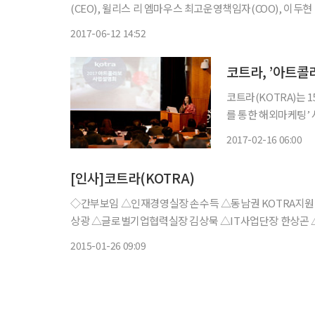
(CEO), 윌리스 리 엠마우스 최고운영책임자(COO), 이두
화에 나선다. 텔콘은 12일 미국 엠마우스를 대상으로
2017-06-12 14:52
코트라, ’아트콜
코트라(KOTRA)는 
를 통한 해외마케팅’ 
보레이션이란 기업과 예
2017-02-16 06:00
[인사]코트라(KOTRA)
◇간부보임 △인재경영실장 손수득 △동남권 KOTRA지원단장 황중하 △KOTRA글로벌연수원장 정종태 △기업역량강화실장 이
상광 △글로벌기업협력실장 김상묵 △IT사업단장 한상곤
장 박봉석 △홍보실장 김기준 △비서실장 전춘우 △기획팀
2015-01-26 09:09
형식