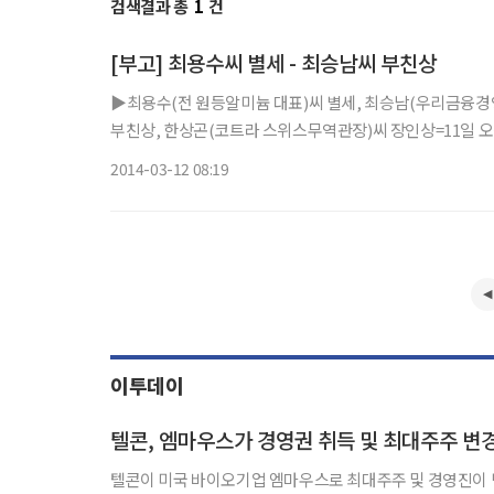
검색결과 총
1
건
[부고] 최용수씨 별세 - 최승남씨 부친상
▶최용수(전 원등알미늄 대표)씨 별세, 최승남(우리금융경
부친상, 한상곤(코트라 스위스무역관장)씨 장인상=11일 오전 삼
2014-03-12 08:19
이투데이
텔콘, 엠마우스가 경영권 취득 및 최대주주 변
텔콘이 미국 바이오기업 엠마우스로 최대주주 및 경영진이