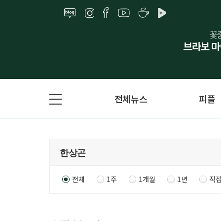
전체뉴스
피플
전체
1주
1개월
1년
직