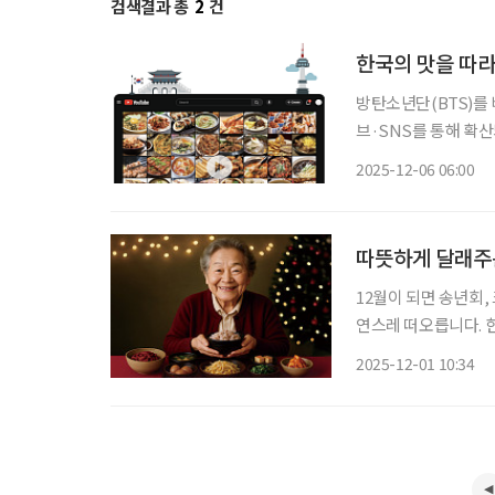
검색결과 총
2
건
한국의 맛을 따
방탄소년단(BTS)를 
브·SNS를 통해 확산
시 글로벌 관심의 중
2025-12-06 06:00
늘고 있으며, 정부도
따뜻하게 달래주는
12월이 되면 송년회,
연스레 떠오릅니다. 
한 그릇의 음식을 나눠
2025-12-01 10:34
순한 식사가 아닌 마