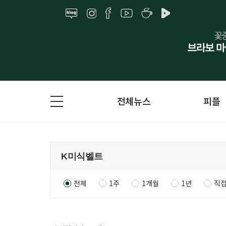
전체뉴스
피플
전체
1주
1개월
1년
직