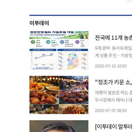
이투데이
전국에 11개 
9개 권역·동서트레일
계 상품 추진…지방정부에 개발 가이드라
하나로 묶는 '농촌관
2026-07-10 10:00
전국 11개 시범모델
여행의 절반은 먹는 
우시장에서 태어나 대
시장 철판 위에서 익어가는 순대와 족발까지. 
2026-07-07 08:30
[이투데이 말투데