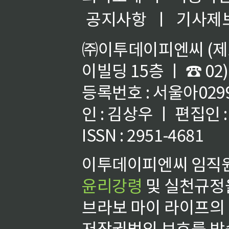
공지사항
ㅣ
기사제
㈜이투데이피엔씨 (제호
이빌딩 15층 ㅣ ☎ 02)
등록번호 : 서울아02992
인 : 김상우 ㅣ 편집인
ISSN : 2951-4681
이투데이피엔씨 임직원
윤리강령
및 실천규정을
브라보 마이 라이프의
저작권법의 보호를 받