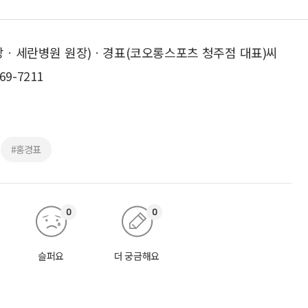
장ㆍ세란병원 원장)ㆍ경표(코오롱스포츠 청주점 대표)씨
9-7211
#홍경표
0
0
슬퍼요
더 궁금해요