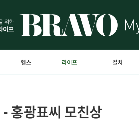
헬스
라이프
컬처
 - 홍광표씨 모친상