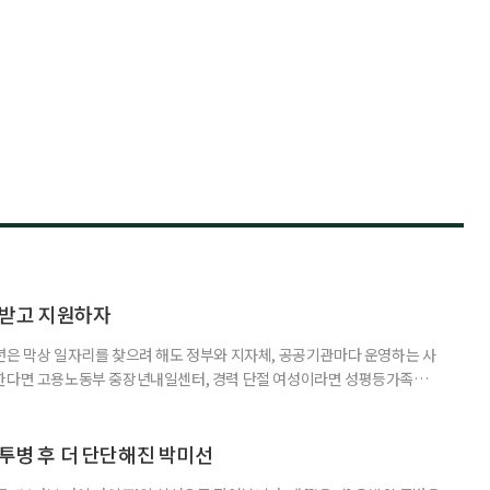
담받고 지원하자
년은 막상 일자리를 찾으려 해도 정부와 지자체, 공공기관마다 운영하는 사
원한다면 고용노동부 중장년내일센터, 경력 단절 여성이라면 성평등가족부
득을 함께 원한다면 보건복지부 노인일자리사업이 출발점이 될 수 있다.
 활용하는 것만으로도 새로운 일을 시작하는 문턱이 훨씬 낮아진다. 취업
 국민취업지원제도 구직활동이 쉽지 않은 사람을 위한 제도다. 개인별 취
 투병 후 더 단단해진 박미선