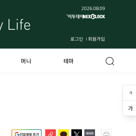
2026.08.09
로그인
회원가입
머니
테마
가
가
선호매체 추가