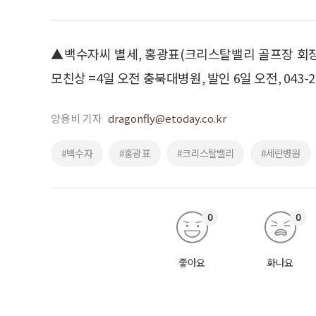
▲백수자씨 별세, 홍광표(크리스탈밸리 골프장 회
모친상 =4일 오전 충북대병원, 발인 6일 오전, 043-26
양용비 기자
dragonfly@etoday.co.kr
#백수자
#홍광표
#크리스탈밸리
#세란병원
0
0
좋아요
화나요