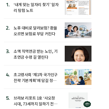
1.
‘내게 맞는 일자리 찾기’ 일자
리 탐험 노트
2.
노후 대비로 달러보험? 환율
오르면 보험료 부담 커진다
3.
소액 직역연금 받는 노인, 기
초연금 수령 길 열린다
4.
초고령사회 ‘제1차 국가인구
전략 기본계획’에 담길 정책
은
5.
브라보 리포트 1호 ‘사오정
시대, 73세까지 일하기 전략’