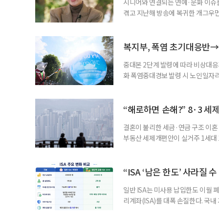
시니어와 연결되는 연예·문화 이슈를
겪고 지난해 방송에 복귀한 개그우먼
나 최근 개그맨 김영철의 유튜브 채
길을 끌었다. 투병 이후에도 자신의 
까. 오랜 방송 생활 뒤 전해진 투병
복지부, 폭염 초기대응반→
중대본 2단계 발령에 따라 비상대응기
화 폭염중대경보 발령 시 노인일자
초기대응반을 ‘폭염대응 비상대책본부
긴급회의를 열고 폭염대응 비상대책
책본부(중대본) 2단계(심각)가 발
“해로하면 손해?” 8·3 세
운영
결혼이 불리한 세금·연금 구조 이혼 
부동산 세제개편안이 실거주 1세대 1
고령 부부에게는 혼인을 유지하는 
세는 개인별로 부과하지만, 1세대 
부가 각자 집 한 채씩을 보유하면 한
“ISA ‘남은 한도’ 사라질 
일반 ISA는 미사용 납입한도 이월 
리계좌(ISA)를 대폭 손질한다. 국
금융 ISA’를 새로 만들고, 일정 