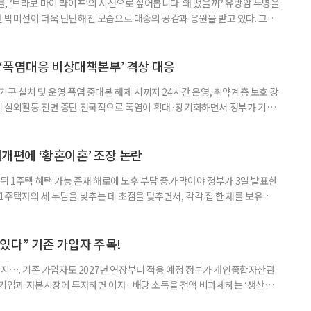
, ‘브라보 마이 라이프’의 시선으로 짚어봅니다. 왜 떴을까? 유방암 투병을
 박미선이 더욱 단단해진 모습으로 대중의 공감과 응원을 받고 있다. 그러
널에 출연한 그는 방송 활동을 그만하라는 악성 댓글을 받았다고 고백해 눈
삶을 이어가고 있는 박미선은 왜 이전보다 더 큰 관심과 사랑을 받고 있을
 소식 박미선은 재치 있는 말솜씨와 공감 능력으로
‘폭염대응 비상대책본부’ 격상 대응
구 설치 및 운영 폭염 중대본 해제 시까지 24시간 운영, 취약계층 보호 강
리 실외활동 전면 중단 전국적으로 폭염이 확대·장기화하면서 정부가 기존
’로 격상했다. 7일 보건복지부에 따르면 정은경 장관 주재로 폭염 대응
본부를 구성·운영하기로 했다. 이번 조치는 지난 2일 폭염 중앙재난안전대
령된 이후에도 폭염이 전국적으로 확대되고 장기화한 데 따른 것이다. 기존에
제개편에 ‘황혼이혼’ 조장 논란
뒤 1주택 혜택 가능 존재 해로에 노후 부담 증가 막아야 정부가 3일 발표한
주택자의 세 부담을 낮추는 데 초점을 맞추면서, 각각 집 한 채를 보유한
것보다 이혼이 경제적으로 유리해질 수 있다는 분석이 나온다. 종합부동산
1주택 공제와 세액공제 적용 여부는 부부를 하나의 세대로 묶어 판단한다. 부
 세대가 두 채를 가진 것으로 보지만, 실제 이혼해 주거와 생계를 분
수 있다” 기존 가입자 주목!
폐지…. 기존 가입자도 2027년 연장부터 적용 예정 정부가 개인종합자산관
내 기업과 자본시장에 투자하면 이자· 배당 소득을 전액 비과세하는 ‘생산적
소득 이하 청년에게는 납입액의 10%를 소득공제 해주는 방안도 추진한다. 다만