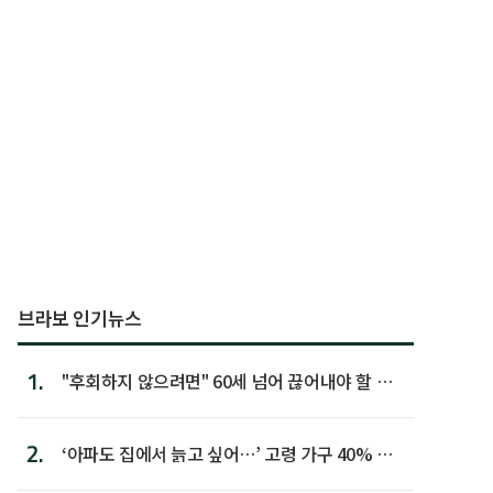
브라보 인기뉴스
1.
"후회하지 않으려면" 60세 넘어 끊어내야 할 사
람 1위
2.
‘아파도 집에서 늙고 싶어…’ 고령 가구 40% 노
후 주택이라 어...