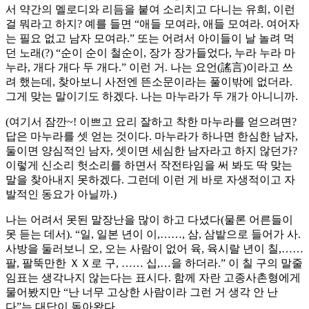
서 약간의 멜로디와 리듬을 붙여 소리치고 다니는 유희, 이런
걸 뭐라고 하지? 예를 들면 “애들 모여라, 애들 모여라. 여어자
는 필요 없고 남자 모여라.” 또는 어려서 아이들이 날 놀려 먹
던 노래(?) “순이 순이 철순이, 장가 장가들었다, 누라 누라 마
누라, 개다 개다 두 개다.” 이런 거. 나는 요언(謠言)이라고 쓰
려 했는데, 찾아보니 사전엔 뜬소문이라는 풀이밖에 없더라.
그게 맞는 말이기도 하겠다. 나는 마누라가 두 개가 아니니까.
(여기서 잠깐~! 이쁘고 요리 잘하고 착한 마누라를 얻으려면?
답은 마누라를 셋 얻는 것이다. 마누라가 하나면 한심한 남자,
둘이면 양심적인 남자, 셋이면 세심한 남자라고 하지 않던가?
이렇게 신소리 헛소리를 하면서 작전타임을 써 봐도 딱 맞는
말을 찾아내지 못하겠다. 그런데 이런 게 바로 자생적이고 자
발적인 동요가 아닐까.)
나는 어려서 못된 말장난을 많이 하고 다녔다(물론 어른들이
못 듣는 데서). “일, 일본 년이 이,……, 삼, 삼밭으로 들어가 사.
사방을 둘러보니 오, 오는 사람이 없어 육, 육시랄 년이 칠,……
팔, 팔뚝만한 ＸＸ로 구, …… 십,…을 하더라.” 이 칠 구의 말줄
임표는 생각나지 않는다는 표시다. 함께 자란 고종사촌형에게
물어봤지만 “난 너무 고상한 사람이라 그런 거 생각 안 난
다”는 대답이 돌아왔다.