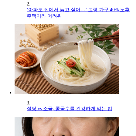
2.
‘아파도 집에서 늙고 싶어…’ 고령 가구 40% 노후
주택이라 어려워
3.
설탕 vs 소금, 콩국수를 건강하게 먹는 법