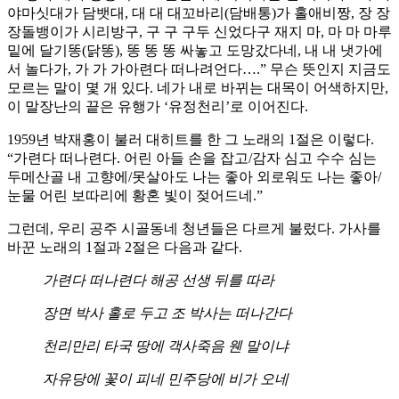
야마싯대가 담뱃대, 대 대 대꼬바리(담배통)가 홀애비짱, 장 장
장돌뱅이가 시리방구, 구 구 구두 신었다구 재지 마, 마 마 마루
밑에 달기똥(닭똥), 똥 똥 똥 싸놓고 도망갔다네, 내 내 냇가에
서 놀다가, 가 가 가아련다 떠나려언다….” 무슨 뜻인지 지금도
모르는 말이 몇 개 있다. 네가 내로 바뀌는 대목이 어색하지만,
이 말장난의 끝은 유행가 ‘유정천리’로 이어진다.
1959년 박재홍이 불러 대히트를 한 그 노래의 1절은 이렇다.
“가련다 떠나련다. 어린 아들 손을 잡고/감자 심고 수수 심는
두메산골 내 고향에/못살아도 나는 좋아 외로워도 나는 좋아/
눈물 어린 보따리에 황혼 빛이 젖어드네.”
그런데, 우리 공주 시골동네 청년들은 다르게 불렀다. 가사를
바꾼 노래의 1절과 2절은 다음과 같다.
가련다 떠나련다 해공 선생 뒤를 따라
장면 박사 홀로 두고 조 박사는 떠나간다
천리만리 타국 땅에 객사죽음 웬 말이냐
자유당에 꽃이 피네 민주당에 비가 오네