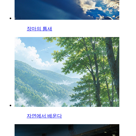
장마의 틈새
자연에서 배운다