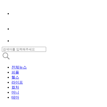
전체뉴스
피플
헬스
라이프
컬처
머니
테마