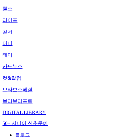
헬스
라이프
컬처
머니
테마
카드뉴스
컷&칼럼
브라보스페셜
브라보리포트
DIGITAL LIBRARY
50+ 시니어 신춘문예
블로그