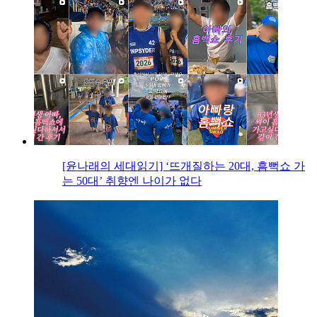
[윤나래의 세대읽기] ‘뜨개질하는 20대, 흠뻑쇼 가
는 50대’ 취향엔 나이가 없다