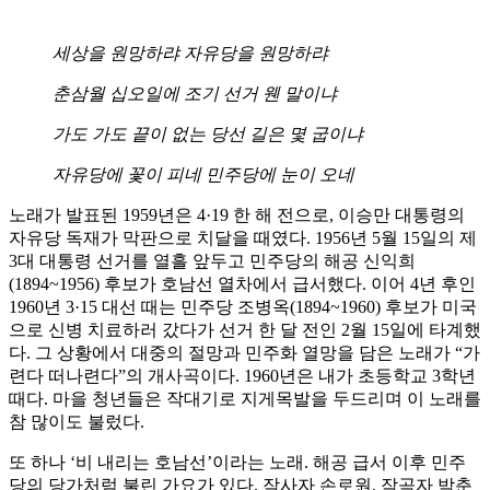
세상을 원망하랴 자유당을 원망하랴
춘삼월 십오일에 조기 선거 웬 말이냐
가도 가도 끝이 없는 당선 길은 몇 굽이냐
자유당에 꽃이 피네 민주당에 눈이 오네
노래가 발표된 1959년은 4·19 한 해 전으로, 이승만 대통령의
자유당 독재가 막판으로 치달을 때였다. 1956년 5월 15일의 제
3대 대통령 선거를 열흘 앞두고 민주당의 해공 신익희
(1894~1956) 후보가 호남선 열차에서 급서했다. 이어 4년 후인
1960년 3·15 대선 때는 민주당 조병옥(1894~1960) 후보가 미국
으로 신병 치료하러 갔다가 선거 한 달 전인 2월 15일에 타계했
다. 그 상황에서 대중의 절망과 민주화 열망을 담은 노래가 “가
련다 떠나련다”의 개사곡이다. 1960년은 내가 초등학교 3학년
때다. 마을 청년들은 작대기로 지게목발을 두드리며 이 노래를
참 많이도 불렀다.
또 하나 ‘비 내리는 호남선’이라는 노래. 해공 급서 이후 민주
당의 당가처럼 불린 가요가 있다. 작사자 손로원, 작곡자 박춘