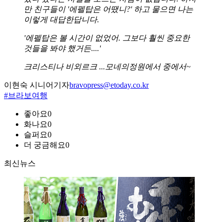
만 친구들이 '에펠탑은 어땠니?' 하고 물으면 나는
이렇게 대답한답니다.
'에펠탑은 볼 시간이 없었어. 그보다 훨씬 중요한
것들을 봐야 했거든....'
크리스티나 비외르크 ...모네의정원에서 중에서~
이현숙 시니어기자
bravopress@etoday.co.kr
#브라보여행
좋아요
0
화나요
0
슬퍼요
0
더 궁금해요
0
최신뉴스