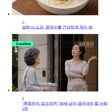
1.
설탕 vs 소금, 콩국수를 건강하게 먹는 법
2.
"후회하지 않으려면" 60세 넘어 끊어내야 할 사람
1위