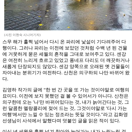
(사진 이현숙 시니어기자)
스무 해가 훌쩍 넘어서 다시 온 파리에 낯섦이 기다려주어 다
행이다. 그러나 파리는 이전에 보았던 것처럼 수백 년 된 건물
에 거뭇하게 묻은 세월의 흔적을 그대로 보여주고 있다. 센강
은 여전히 느리게 흐르고 있었고 퐁네프 다리도 더 깨끗하거나
새롭게 단장되지도 않았다. 센강 양쪽으로 오래된 옛 건물들이
자아내는 분위기가 여전하다. 산천은 의구하되 나만 바뀌어 왔
다.
김영하 작가의 글에 “한 번 간 곳을 또 가는 것이야말로 여행의
묘미다. 이전에 보지 못했던 걸 볼 수 있어서가 아니다. 산천은
의구한데 오는 '나'만 바뀌어있다는 것, 내가 늙어간다는 것, 그
런 달콤한 멜랑콜리에 젖어 드는 것, 그것이야말로 '다시 가는
여행'에서만 느낄 수 있는 정조라는 뜻일 것이다."라고 김화영
선생님이 사석에서 말했다며 덧붙인 글을 읽은 적이 있다.
이십 년 세월을 훌쩍 넘겨 찾아와 늙어가는 내가 느릿느릿 걸