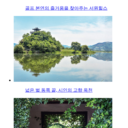
골프 본연의 즐거움을 찾아주는 서원힐스
넓은 벌 동쪽 끝, 시인의 고향 옥천