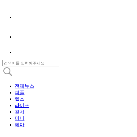
전체뉴스
피플
헬스
라이프
컬처
머니
테마