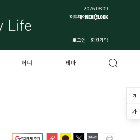
2026.08.09
로그인
회원가입
머니
테마
가
가
선호매체 추가