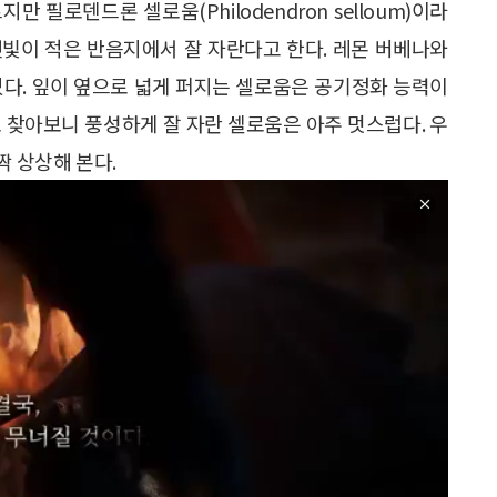
필로덴드론 셀로움(Philodendron selloum)이라
 햇빛이 적은 반음지에서 잘 자란다고 한다. 레몬 버베나와
있다. 잎이 옆으로 넓게 퍼지는 셀로움은 공기정화 능력이
 찾아보니 풍성하게 잘 자란 셀로움은 아주 멋스럽다. 우
짝 상상해 본다.