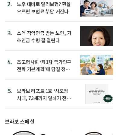
2.
노후 대비로 달러보험? 환율
오르면 보험료 부담 커진다
3.
소액 직역연금 받는 노인, 기
초연금 수령 길 열린다
4.
초고령사회 ‘제1차 국가인구
전략 기본계획’에 담길 정책
은
5.
브라보 리포트 1호 ‘사오정
시대, 73세까지 일하기 전략’
발간
브라보 스페셜