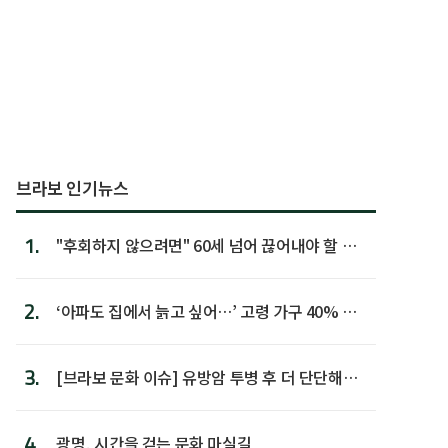
브라보 인기뉴스
1.
"후회하지 않으려면" 60세 넘어 끊어내야 할 사
람 1위
2.
‘아파도 집에서 늙고 싶어…’ 고령 가구 40% 노
후 주택이라 어...
3.
[브라보 문화 이슈] 유방암 투병 후 더 단단해진
박미선
4.
광명, 시간을 걷는 문화 마실길